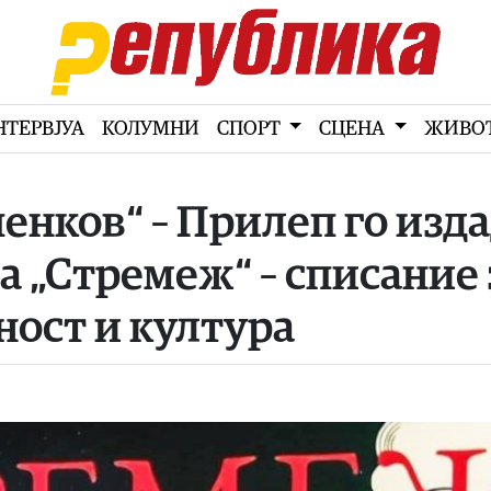
НТЕРВЈУА
КОЛУМНИ
СПОРТ
СЦЕНА
ЖИВО
нков“ – Прилеп го изд
а „Стремеж“ – списание 
ност и култура