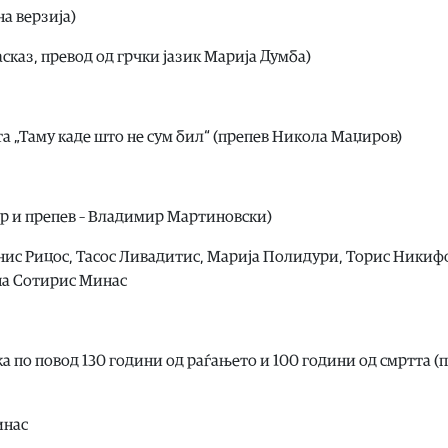
на верзија)
асказ, превод од грчки јазик Марија Думба)
та „Таму каде што не сум бил“ (препев Никола Маџиров)
бор и препев – Владимир Мартиновски)
анис Рицос, Тасос Ливадитис, Марија Полидури, Торис Никиф
 на Сотирис Минас
ка по повод 130 години од раѓањето и 100 години од смртта (
инас