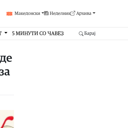
Македонски
Неделник
Архива
Т
5 МИНУТИ СО ЧАВЕЗ
Барај
аде
за