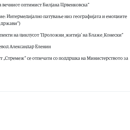
на вечниот оптимист Билјана Црвенковска“
ие: Интермедијално патување низ географијата и емоциите
и држави“)
аспекти на циклусот ‘Проложни_житија’ на Блаже_Конески“
превод Александар Еленин
ст „Стремеж“ се отпечати со поддршка на Министерството за