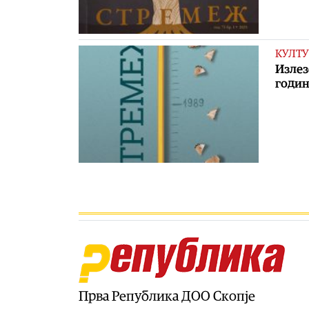
КУЛТУ
Излез
годин
Прва Република ДОО Скопје