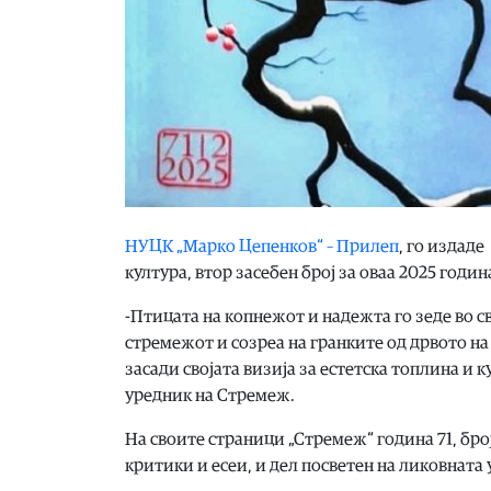
НУЦК „Марко Цепенков“ – Прилеп
, го издаде
култура, втор засебен број за оваа 2025 годи
-Птицата на копнежот и надежта го зеде во св
стремежот и созреа на гранките од дрвото на 
засади својата визија за естетска топлина и 
уредник на Стремеж.
На своите страници „Стремеж“ година 71, број
критики и есеи, и дел посветен на ликовната 