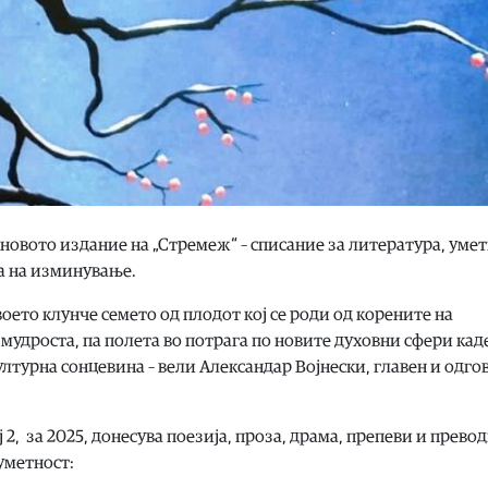
 новото издание на „Стремеж“ – списание за литература, умет
на на изминување.
оето клунче семето од плодот кој се роди од корените на
мудроста, па полета во потрага по новите духовни сфери каде
културна сонцевина – вели Александар Војнески, главен и одго
 2, за 2025, донесува поезија, проза, драма, препеви и превод
уметност: