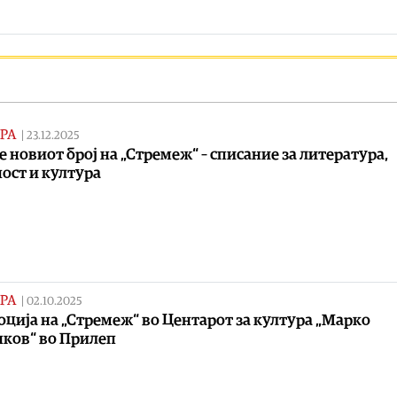
РА
|
23.12.2025
е новиот број на „Стремеж“ – списание за литература,
ост и култура
РА
|
02.10.2025
ција на „Стремеж“ во Центарот за култура „Марко
ков“ во Прилеп