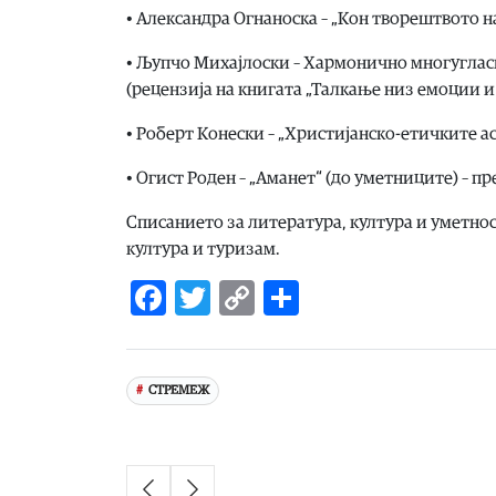
• Александра Огнаноска – „Кон творештвото 
• Љупчо Михајлоски – Хармонично многуглас
(рецензија на книгата „Талкање низ емоции 
• Роберт Конески – „Христијанско-етичките 
• Огист Роден – „Аманет“ (до уметниците) – 
Списанието за литература, култура и уметно
култура и туризам.
Facebook
Twitter
Copy
Share
Link
СТРЕМЕЖ