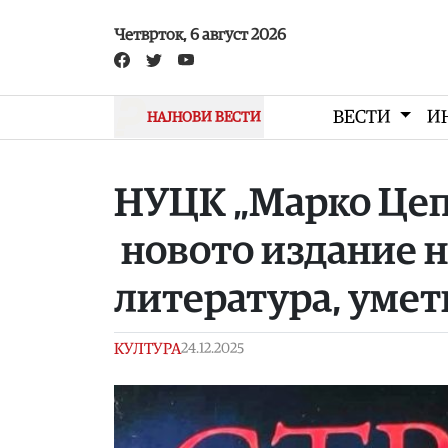
Skip to main content
Четврток, 6 август 2026
ВЕСТИ
И
НАЈНОВИ ВЕСТИ
НУЦК „Марко Цепе
новото издание н
литература, умет
КУЛТУРА
24.12.2025