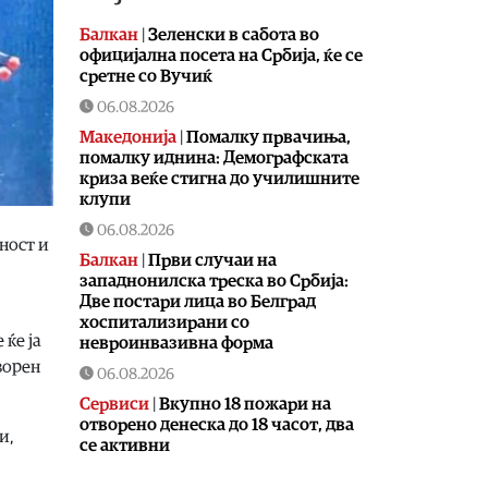
Балкан
|
Зеленски в сабота во
официјална посета на Србија, ќе се
сретне со Вучиќ
06.08.2026
Македонија
|
Помалку првачиња,
помалку иднина: Демографската
криза веќе стигна до училишните
клупи
06.08.2026
ност и
Балкан
|
Први случаи на
западнонилска треска во Србија:
Две постари лица во Белград
хоспитализирани со
 ќе ја
невроинвазивна форма
ворен
06.08.2026
Сервиси
|
Вкупно 18 пожари на
отворено денеска до 18 часот, два
и,
се активни
06.08.2026