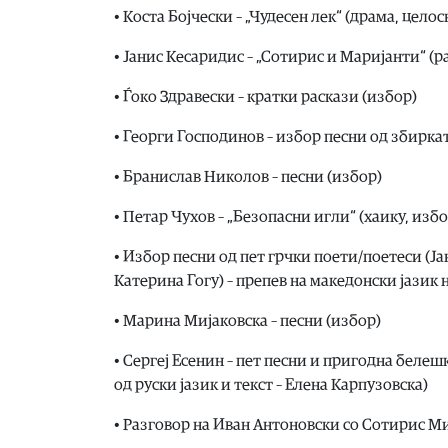
• Коста Бојчески – „Чудесен лек“ (драма, целос
• Јанис Кесаридис – „Сотирис и Маријанти“ (р
• Ѓоко Здравески – кратки раскази (избор)
• Георги Господинов – избор песни од збирка
• Бранислав Николов – песни (избор)
• Петар Чухов – „Безопасни игли“ (хаику, из
• Избор песни од пет грчки поети/поетеси (Ј
Катерина Гогу) – препев на македонски јазик
• Марина Мијаковска – песни (избор)
• Сергеј Есенин – пет песни и пригодна белеш
од руски јазик и текст – Елена Карпузовска)
• Разговор на Иван Антоновски со Сотирис М