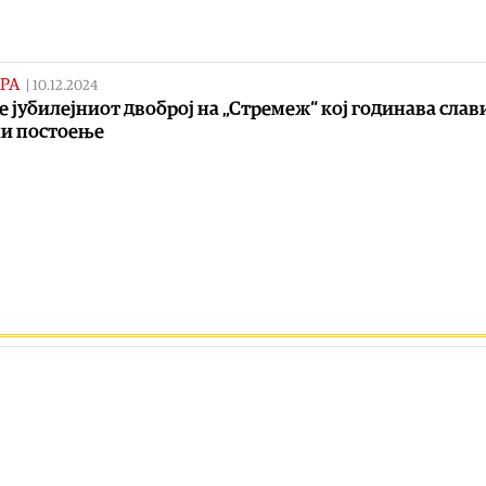
РА
|
10.12.2024
е јубилејниот двоброј на „Стремеж“ кој годинава слав
и постоење