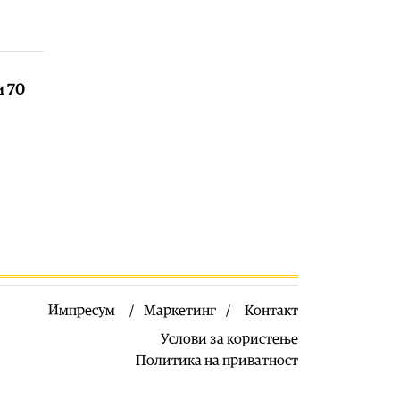
наречен „Мајка Македонија“
06.08.2026
Хроника
|
Детали за сообраќајката
кај Битола, познат идентитетот на
и 70
повредените
06.08.2026
Свет
|
ЕК: Засега нема извештаи за
нелегални преминувања од Сеута
кон континентална Шпанија
06.08.2026
Импресум
Маркетинг
Контакт
Услови за користење
Политика на приватност