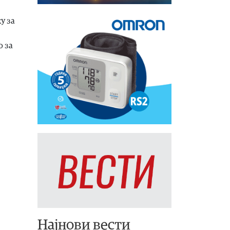
у за
о за
Најнови вести