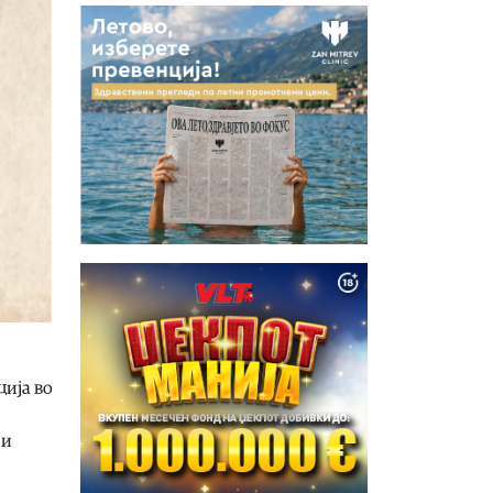
ција во
 и