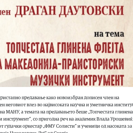
пристапно предавање како новоизбран дописен член на
н неговиот влез во највисоката научна и уметничка институ
 на МАНУ, а темата на предавањето беше „Топчестата глинена
и инструмент“, со пригодна реч на академик Влада Урошевиќ
от гудачки оркестар „ФМУ Солисти“ и ученици од насоката за