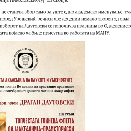
ија Николовски-Луј“ од Скопје.
: не станува збор само за уште едно академско именување, тук
 според Урошевиќ, речиси две децении немало творец од оваа
о изборот на Даутовски се пополнува празнина во Одделениет
ата појасно да биде присутна во работата на МАНУ.