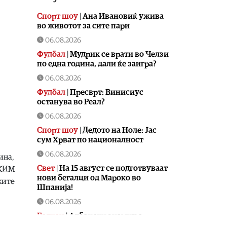
Спорт шоу
|
Aна Ивановиќ ужива
во животот за сите пари
06.08.2026
Фудбал
|
Мудрик се врати во Челзи
по една година, дали ќе заигра?
06.08.2026
Фудбал
|
Пресврт: Винисиус
останува во Реал?
06.08.2026
Спорт шоу
|
Дедото на Ноле: Јас
сум Хрват по националност
06.08.2026
ина,
Свет
|
На 15 август се подготвуваат
УКИМ
нови бегалци од Мароко во
ките
Шпанија!
06.08.2026
Балкан
|
Албански знамиња
развиорени во европски Улцињ