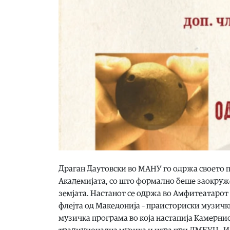
Драган Даутовски во МАНУ го одржа своето 
Академијата, со што формално беше заокруже
земјата. Настанот се одржа во Амфитеатарот
флејта од Македонија – праисториски музичк
музичка програма во која настапија Камерни