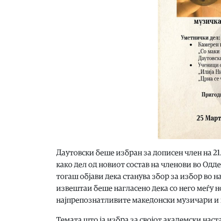
Даутовски беше избран за дописен член на 2
како дел од новиот состав на членови во Од
тогаш објави дека станува збор за избор во н
извештаи беше нагласено дека со него меѓу н
најпрепознатливите македонски музичари и 
Темата што ја избра за својот академски наст