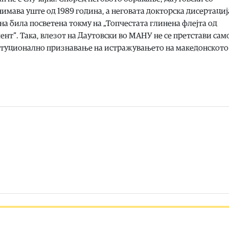
имава уште од 1989 година, а неговата докторска дисертациј
на била посветена токму на „Топчестата глинена флејта од
т“. Така, влезот на Даутовски во МАНУ не се претстави сам
ституционално признавање на истражувањето на македонското