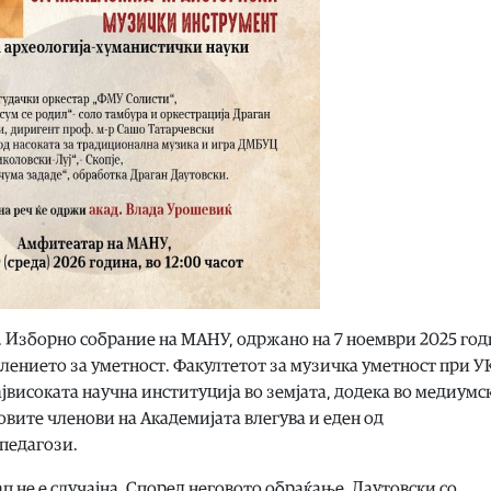
1. Изборно собрание на МАНУ, одржано на 7 ноември 2025 год
делението за уметност. Факултетот за музичка уметност при 
ајвисоката научна институција во земјата, додека во медиумс
овите членови на Академијата влегува и еден од
педагози.
ап не е случајна. Според неговото обраќање, Даутовски со