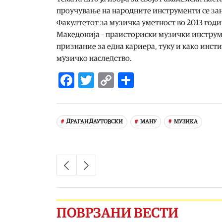
проучување на народните инструменти се зан
Факултетот за музичка уметност во 2013 годи
Македонија – праисториски музички инструмен
признание за една кариера, туку и како ин
музичко наследство.
Facebook
Twitter
Copy
Share
Link
ДРАГАН ДАУТОВСКИ
МАНУ
МУЗИКА
ПОВРЗАНИ ВЕСТИ