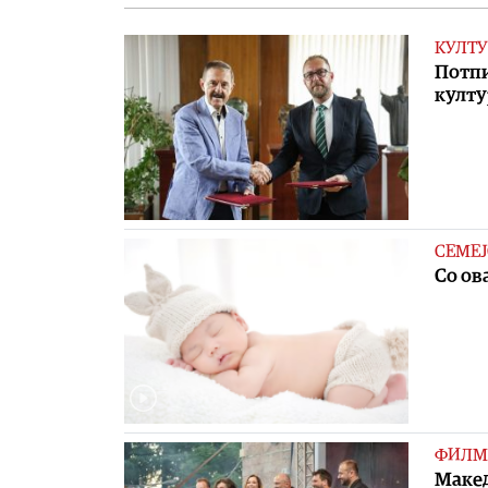
КУЛТУ
Потпи
култу
СЕМЕЈ
Со ов
ФИЛМ
Макед