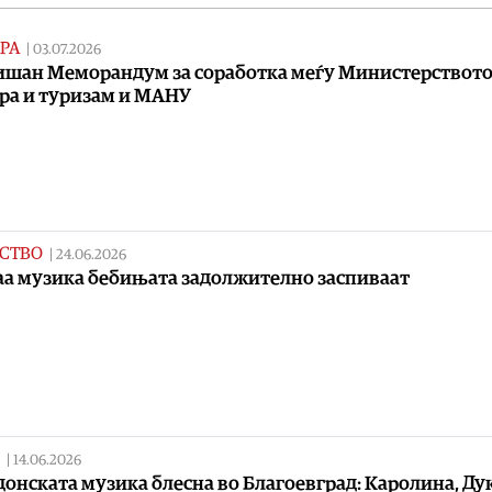
РА
|
03.07.2026
шан Меморандум за соработка меѓу Министерството
ра и туризам и МАНУ
СТВО
|
24.06.2026
аа музика бебињата задолжително заспиваат
|
14.06.2026
онската музика блесна во Благоевград: Каролина, Ду