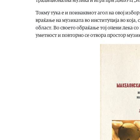
традиционална музика и игра при ДМБУЦ „Ил
Токму тука е и поинаквиот агол на овој избор
враќање на музиката во институција во која,
област. Во своето обраќање тој оцени дека с
уметност и повторно се отвора простор музик