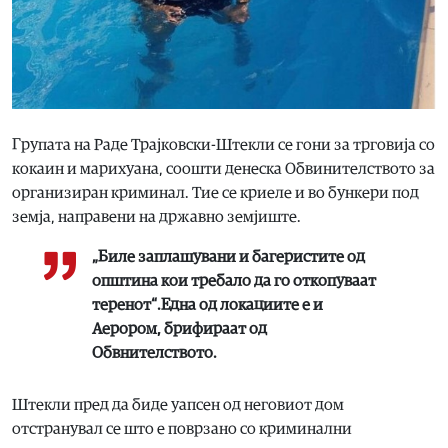
Групата на Раде Трајковски-Штекли се гони за трговија со
кокаин и марихуана, соошти денеска Обвинителството за
организиран криминал. Тие се криеле и во бункери под
земја, направени на државно земјиште.
„Биле заплашувани и багеристите од
општина кои требало да го откопуваат
теренот“.Една од локациите е и
Аерором, брифираат од
Обвнителството.
Штекли пред да биде уапсен од неговиот дом
отстранувал се што е поврзано со криминални