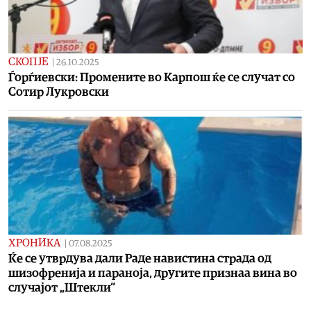
СКОПЈЕ
|
26.10.2025
Ѓорѓиевски: Промените во Карпош ќе се случат со
Сотир Лукровски
ХРОНИКА
|
07.08.2025
Ќе се утврдува дали Раде навистина страда од
шизофренија и параноја, другите признаа вина во
случајот „Штекли“