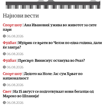
Најнови вести
Спорт шоу
|
Aна Ивановиќ ужива во животот за сите
пари
06.08.2026
Фудбал
|
Мудрик се врати во Челзи по една година, дали
ќе заигра?
06.08.2026
Фудбал
|
Пресврт: Винисиус останува во Реал?
06.08.2026
Спорт шоу
|
Дедото на Ноле: Јас сум Хрват по
националност
06.08.2026
Свет
|
На 15 август се подготвуваат нови бегалци од
Мароко во Шпанија!
06.08.2026