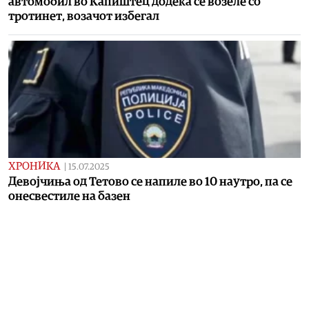
автомобил во Капиштец додека се возеле со
тротинет, возачот избегал
ХРОНИКА
|
15.07.2025
Девојчиња од Тетово се напиле во 10 наутро, па се
онесвестиле на базен