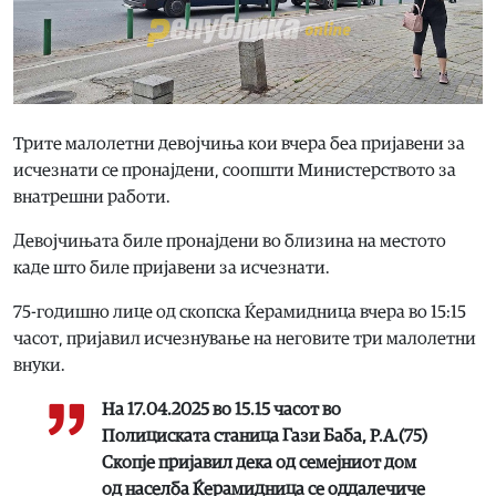
Трите малолетни девојчиња кои вчера беа пријавени за
исчезнати се пронајдени, соопшти Министерството за
внатрешни работи.
Девојчињата биле пронајдени во близина на местото
каде што биле пријавени за исчезнати.
75-годишно лице од скопска Ќерамидница вчера во 15:15
часот, пријавил исчезнување на неговите три малолетни
внуки.
На 17.04.2025 во 15.15 часот во
Полициската станица Гази Баба, Р.А.(75)
Скопје пријавил дека од семејниот дом
од населба Ќерамидница се оддалечиче