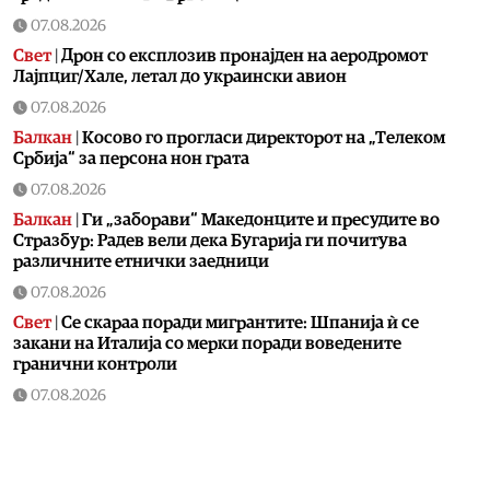
07.08.2026
Свет
|
Дрон со експлозив пронајден на аеродромот
Лајпциг/Хале, летал до украински авион
07.08.2026
Балкан
|
Косово го прогласи директорот на „Телеком
Србија“ за персона нон грата
07.08.2026
Балкан
|
Ги „заборави“ Македонците и пресудите во
Стразбур: Радев вели дека Бугарија ги почитува
различните етнички заедници
07.08.2026
Свет
|
Се скараа поради мигрантите: Шпанија ѝ се
закани на Италија со мерки поради воведените
гранични контроли
07.08.2026
Свет
|
Пакистан, Саудиска Арабија и Турција потпишаа
одбранбен договор
07.08.2026