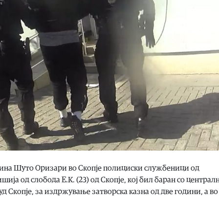
штина Шуто Оризари во Скопје полициски службеници од
ија од слобода Е.К. (23) од Скопје, кој бил баран со централ
д Скопје, за издржување затворска казна од две години, а во