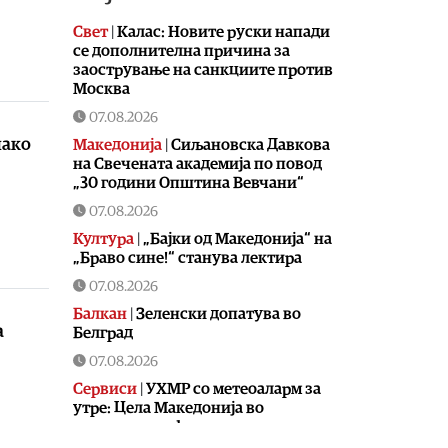
Свет
|
Калас: Новите руски напади
се дополнителна причина за
заострување на санкциите против
Москва
07.08.2026
нако
Македонија
|
Сиљановска Давкова
на Свечената академија по повод
„30 години Општина Вевчани“
07.08.2026
Култура
|
„Бајки од Македонија“ на
„Браво сине!“ станува лектира
07.08.2026
Балкан
|
Зеленски допатува во
а
Белград
07.08.2026
Сервиси
|
УХМР со метеоаларм за
утре: Цела Македонија во
портокалова фаза