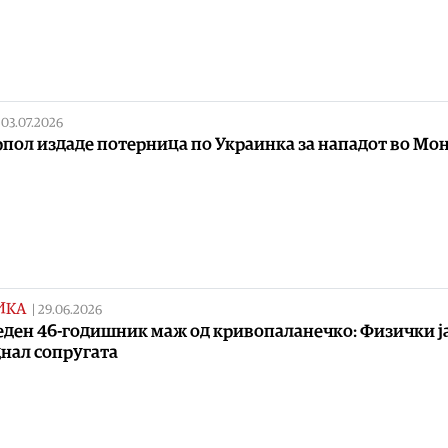
|
03.07.2026
пол издаде потерница по Украинка за нападот во Мо
ИКА
|
29.06.2026
ден 46-годишник маж од кривопаланечко: Физички ј
нал сопругата