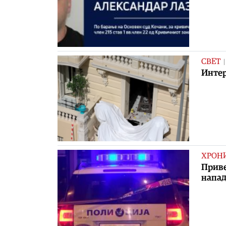
СВЕТ
Интер
ХРОН
Приве
напад