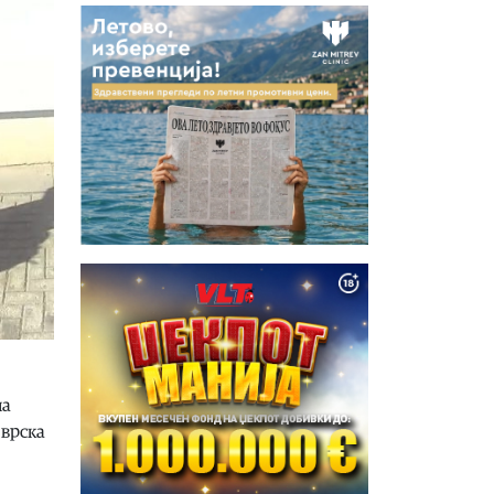
на
 врска