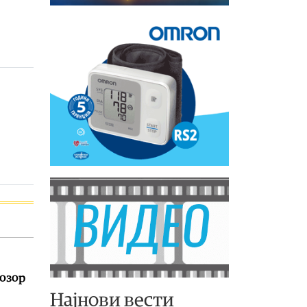
розор
Најнови вести