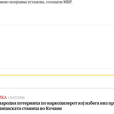
нено поправна установа, соопшти МВР.
ИКА
|
13.07.2026
ародна потерница по наркодилерот кој избега низ п
лициската станица во Кочани