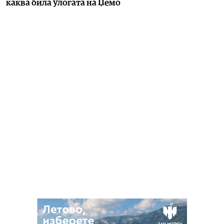
каква била улогата на Џемо