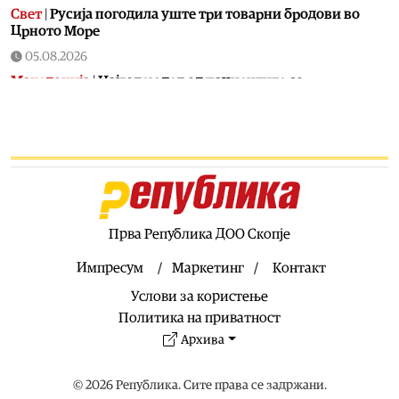
Свет
|
Русија погодила уште три товарни бродови во
Црното Море
05.08.2026
Македонија
|
Најголем дел од пациентите сo
западнонилска треска се од скопскиот регион и Велес
05.08.2026
Хроника
|
Ангелов: Спречена катастрофа во Виничко,
запалена трева при сечење со брусилица
05.08.2026
Балкан
|
Нуклеарката Кршко во Словенија го намалува
производството за 20% поради нискиот водостој на
Прва Република ДОО Скопје
Сава
Импресум
Маркетинг
Контакт
05.08.2026
Услови за користење
Македонија
|
Клековски: Приоритет се нови
вработувања и проширување на Позитивната листа со
Политика на приватност
лекови
Архива
05.08.2026
Останати спортови
|
Вељко Ражнатовиќ се враќа во
© 2026 Република. Сите права се задржани.