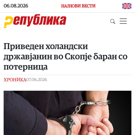
Skip to main content
06.08.2026
НАЈНОВИ ВЕСТИ
Приведен холандски
државјанин во Скопје баран со
потерница
ХРОНИКА
07.06.2026