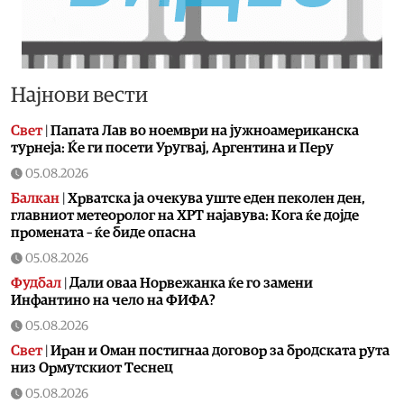
Најнови вести
Свет
|
Папата Лав во ноември на јужноамериканска
турнеја: Ќе ги посети Уругвај, Аргентина и Перу
05.08.2026
Балкан
|
Хрватска ја очекува уште еден пеколен ден,
главниот метеоролог на ХРТ најавува: Кога ќе дојде
промената – ќе биде опасна
05.08.2026
Фудбал
|
Дали оваа Норвежанка ќе го замени
Инфантино на чело на ФИФА?
05.08.2026
Свет
|
Иран и Оман постигнаа договор за бродската рута
низ Ормутскиот Теснец
05.08.2026