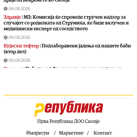
дрвја од невремето во Скопје
06.08.2026
Здравје
|
МЗ: Комисија ќе спроведе стручен надзор за
случајот со родилката од Струмица, ќе биде вклучен и
медицински експерт од соседството
06.08.2026
Кујнски тефтер
|
Подзаборавени јадења од нашите баби
(втор дел)
06.08.2026
Ракомет
|
Победа над Фарски острови на младите на
македонски ракометари на ЕП во Србија
06.08.2026
Хроника
|
Тешко повреден 16-годишник на мотор
06.08.2026
Свет
|
Ал Арабија: Иран и Оман ја усогласија рамката за
отворање на Ормуската Теснина
Прва Република ДОО Скопје
06.08.2026
Балкан
|
Грците спречиле во Нови Сад да се постави
Импресум
Маркетинг
Контакт