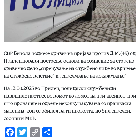
СВР Битола поднесе кривична пријава против Д.М.(49) од
Прилеп поради постоење основи на сомнение за сторено
кривично дело „спречување на службено лице во вршење
на службено дејствие“ и „спречување на докажување“.
На 12.03.2025 во Прилеп, полициски службеници
извршиле претрес во домот во домот на пријавениот, при
што пронашле и одзеле неколку пакувања со прашкаста
материја, кои се обидел да ги проголта, но бил спречен,
соопшти МВР.
Facebook
Twitter
Copy
Share