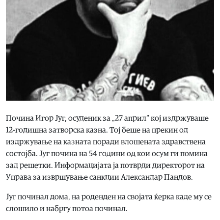
Почина Игор Југ, осуденик за „27 април“ кој издржуваше
12-годишна затворска казна. Тој беше на прекин од
издржување на казната поради влошената здравствена
состојба. Југ почина на 54 години од кои осум ги помина
зад решетки. Информaцијата ја потврди директорот на
Управа за извршување санкции Александар Пандов.
Југ починал дома, на роденден на својата ќерка каде му се
слошило и набргу потоа починал.