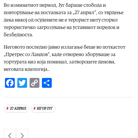
Во изминатиот период, Југ бараше слобода и
повторување на постапката за „27 април“, со тврдење
дека никој од осудените не е терорист ниту сторил
терористичко загрозување на уставниот поредок и
безбедноста.
Неговото последно јавно излагање беше во поткастот
„Претрес со Ландов“, каде отворено зборуваше за
тортурата низ која поминал, затворските денови,
неговата иделогија..
Facebook
Twitter
Copy
Share
Link
27 АПРИЛ
ИГОР ЈУГ