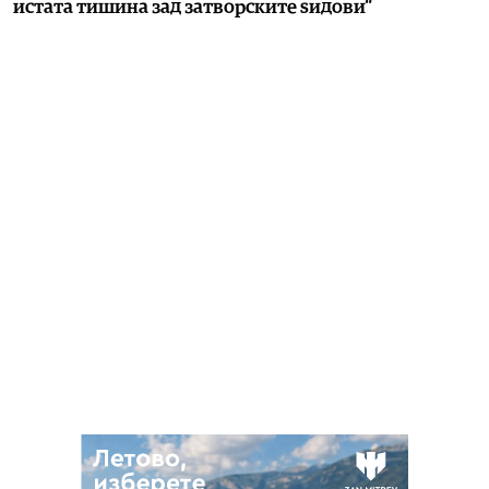
истата тишина зад затворските ѕидови“