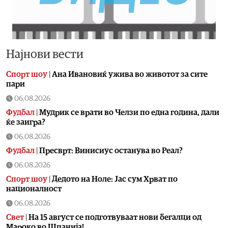
Најнови вести
Спорт шоу
|
Aна Ивановиќ ужива во животот за сите
пари
06.08.2026
Фудбал
|
Мудрик се врати во Челзи по една година, дали
ќе заигра?
06.08.2026
Фудбал
|
Пресврт: Винисиус останува во Реал?
06.08.2026
Спорт шоу
|
Дедото на Ноле: Јас сум Хрват по
националност
06.08.2026
Свет
|
На 15 август се подготвуваат нови бегалци од
Мароко во Шпанија!