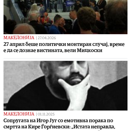
МАКЕДОНИЈА
|
27.04.2026
27 април беше политички монтиран случај, време
е да се дознае вистината, вели Мицкоски
МАКЕДОНИЈА
|
01.11.2025
Сопругата на Игор Југ со емотивна порака по
смртта на Кире Ѓорѓиевски: „Истата неправда,