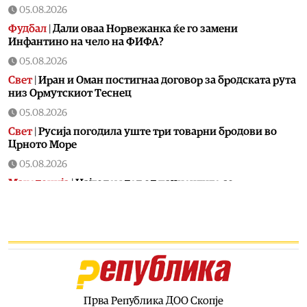
05.08.2026
Фудбал
|
Дали оваа Норвежанка ќе го замени
Инфантино на чело на ФИФА?
05.08.2026
Свет
|
Иран и Оман постигнаа договор за бродската рута
низ Ормутскиот Теснец
05.08.2026
Свет
|
Русија погодила уште три товарни бродови во
Црното Море
05.08.2026
Македонија
|
Најголем дел од пациентите сo
западнонилска треска се од скопскиот регион и Велес
05.08.2026
Хроника
|
Ангелов: Спречена катастрофа во Виничко,
запалена трева при сечење со брусилица
05.08.2026
Балкан
|
Нуклеарката Кршко во Словенија го намалува
производството за 20% поради нискиот водостој на
Прва Република ДОО Скопје