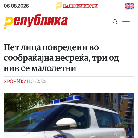
Skip to main content
06.08.2026
НАЈНОВИ ВЕСТИ
Пет лица повредени во
сообраќајна несреќа, три од
нив се малолетни
ХРОНИКА
11.05.2026