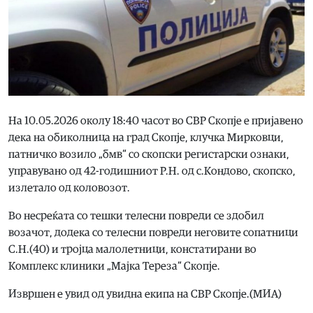
На 10.05.2026 околу 18:40 часот во СВР Скопје е пријавено
дека на обиколница на град Скопје, клучка Мирковци,
патничко возило „бмв“ со скопски регистарски ознаки,
управувано од 42-годишниот Р.Н. од с.Кондово, скопско,
излетало од коловозот.
Во несреќата со тешки телесни повреди се здобил
возачот, додека со телесни повреди неговите сопатници
С.Н.(40) и тројца малолетници, констатирани во
Комплекс клиники „Мајка Тереза“ Скопје.
Извршен е увид од увидна екипа на СВР Скопје.(МИА)