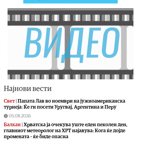
Најнови вести
Свет
|
Папата Лав во ноември на јужноамериканска
турнеја: Ќе ги посети Уругвај, Аргентина и Перу
05.08.2026
Балкан
|
Хрватска ја очекува уште еден пеколен ден,
главниот метеоролог на ХРТ најавува: Кога ќе дојде
промената – ќе биде опасна