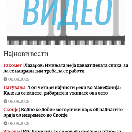
Најнови вести
Ракомет
|
Лазаров: Имињата не ја даваат целата слика, за
да се направи тим треба да се работи
06.08.2026
Патувања
|
Топ четири најчисти реки во Македонија:
Каде да се капете, рибарите и уживате ова лето
06.08.2026
Скопје
|
Водно ќе добие моторички парк од паднатите
дрвја од невремето во Скопје
06.08.2026
Здравје
|
МЗ: Комисија ќе спроведе стручен надзор за