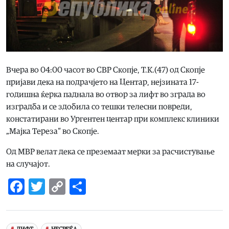
Вчера во 04:00 часот во СВР Скопје, Т.К.(47) од Скопје
пријави дека на подрачјето на Центар, нејзината 17-
годишна ќерка паднала во отвор за лифт во зграда во
изградба и се здобила со тешки телесни повреди,
констатирани во Ургентен центар при комплекс клиники
„Мајка Тереза“ во Скопје.
Од МВР велат дека се преземаат мерки за расчистување
на случајот.
Facebook
Twitter
Copy
Share
Link