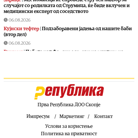
случајот со родилката од Струмица, ќе биде вклучен и
медицински експерт од соседството
06.08.2026
Кујнски тефтер
|
Подзаборавени јадења од нашите баби
(втор дел)
06.08.2026
Ракомет
|
Победа над Фарски острови на младите на
македонски ракометари на ЕП во Србија
06.08.2026
Хроника
|
Тешко повреден 16-годишник на мотор
06.08.2026
Свет
|
Ал Арабија: Иран и Оман ја усогласија рамката за
отворање на Ормуската Теснина
Прва Република ДОО Скопје
06.08.2026
Балкан
|
Грците спречиле во Нови Сад да се постави
Импресум
Маркетинг
Контакт
споменик наречен „Мајка Македонија“
Услови за користење
06.08.2026
Политика на приватност