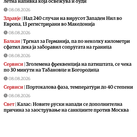
летна напивка која освежува и буди
08.08.2026
Здравје
|
Над 240 случаи на вирусот Западен Нил во
Европа, 13 регистрирани во Македонија
08.08.2026
Балкан
|
Тргнал за Германија, па по неколку километри
сфатил дека ја заборавил сопругата на граница
08.08.2026
Сервиси
|
Зголемена фреквенција на патиштата, се чека
по 30 минути на Табановце и Богородица
08.08.2026
Сервиси
|
Портокалова фаза, температури до 40 степени
08.08.2026
Свет
|
Калас: Новите руски напади се дополнителна
причина за заострување на санкциите против Москва
07.08.2026
Македонија
|
Сиљановска Давкова на Свечената
академија по повод „30 години Општина Вевчани“