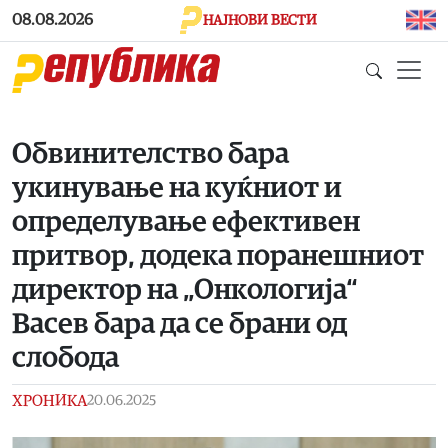
Skip to main content
08.08.2026
НАЈНОВИ ВЕСТИ
Обвинителство бара
укинување на куќниот и
определување ефективен
притвор, додека поранешниот
директор на „Онкологија“
Васев бара да се брани од
слобода
ХРОНИКА
20.06.2025