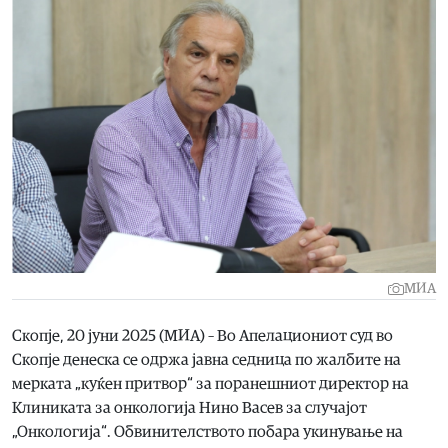
МИА
Скопје, 20 јуни 2025 (МИА) – Во Апелациониот суд во
Скопје денеска се одржа јавна седница по жалбите на
мерката „куќен притвор“ за поранешниот директор на
Клиниката за онкологија Нино Васев за случајот
„Онкологија“. Обвинителството побара укинување на