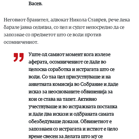
Васев.
Неговиот бранител, адвокат Никола Ставрев, рече дека
барале јавна седнциа, со цел и судот непосредно да се
запознае со предметот што се води против
осомничениот.
Уште од самиот момент кога излезе
аферата, осомничениот се даде во
целосна соработка и истрагата што се
води. Со таа цел присуствуваше и на
анкетната комисија во Собрание и даде
исказ за неоснованите обвиненија за
кои се става на тапет. Активно
учествуваше и во истражната постапка
и даде два искази и одбранатa самата
обезбедуваше докази. Обвинетиот е
запознаен со истрагата и истиот е цело
време свесен за делата што му се