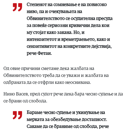
Степенот на сомневање е на повисоко
ниво, па и очекувањата на
Обвинителството се осудителна пресуда
за повеќе сериозни кривични дела кои
му стојат како закана. Но, и
интензитетот и времетраењето, како и
сензитивитот на конкретните дејствија,
рече Фетаи.
Од овие причини сметаме дека жалбата на
Обвинителството треба да се уважи и жалбата на
одбраната да се отфрли како неоснивана.
Нино Васев, пред судот рече дека бара чесно судење и да
се брани од слобода.
Бараме чесно судење и укинување на
мерката за обезбедување достапност.
Сакаме да се браниме од слобода, рече