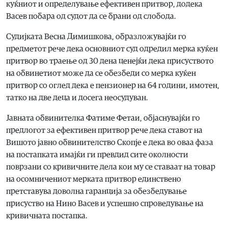
куќниот и определување ефективен притвор, додека
Васев побара од судот да се брани од слобода.
Судијката Весна Димишкова, образложувајќи го
предметот рече дека основниот суд одредил мерка куќен
притвор во траење од 30 дена ценејќи дека присуството
на обвинетиот може да се обезбеди со мерка куќен
притвор со оглед дека е пензионер на 64 години, имотен,
татко на две деца и досега неосудуван.
Јавната обвинителка Фатиме Фетаи, објаснувајќи го
предлогот за ефективен притвор рече дека ставот на
Вишото јавно обвинителство Скопје е дека во оваа фаза
на постапката имајќи ги превдид сите околности
поврзани со кривичните дела кои му се ставаат на товар
на осомничениот мерката притвор единствено
претставува доволна гаранција за обезбедување
присуство на Нино Васев и успешно спроведување на
кривичната постапка.