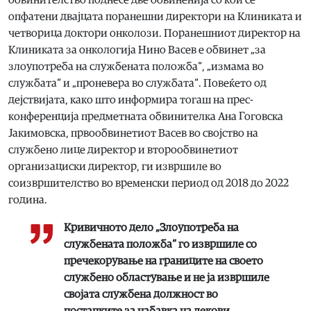
обвинителство поднесе две обвиненија со кои се
опфатени двајцата поранешни директори на Клиниката и
четворица доктори онколози. Поранешниот директор на
Клиниката за онкологија Нино Васев е обвинет „за
злоупотреба на службената положба“, „измама во
службата“ и „проневера во службата“. Повеќето од
дејствијата, како што информира тогаш на прес-
конференција предметната обвинителка Ана Гоговска
Јакимовска, првообвинетиот Васев во својство на
службено лице директор и второобвинетиот
организациски директор, ги извршиле во
соизвршителство во временски период од 2018 до 2022
година.
Кривичното дело „Злоупотреба на
службената положба“ го извршиле со
пречекорување на границите на своето
службено областување и не ја извршиле
својата службена должност во