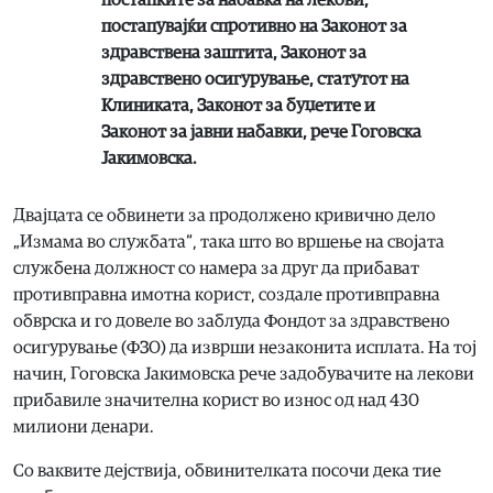
постапките за набавка на лекови,
постапувајќи спротивно на Законот за
здравствена заштита, Законот за
здравствено осигурување, статутот на
Клиниката, Законот за буџетите и
Законот за јавни набавки, рече Гоговска
Јакимовска.
Двајцата се обвинети за продолжено кривично дело
„Измама во службата“, така што во вршење на својата
службена должност со намера за друг да прибават
противправна имотна корист, создале противправна
обврска и го довеле во заблуда Фондот за здравствено
осигурување (ФЗО) да изврши незаконита исплата. На тој
начин, Гоговска Јакимовска рече задобувачите на лекови
прибавиле значителна корист во износ од над 430
милиони денари.
Со ваквите дејствија, обвинителката посочи дека тие