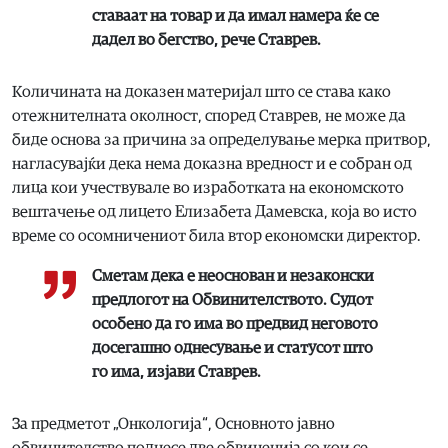
ставаат на товар и да имал намера ќе се
дадел во бегство, рече Ставрев.
Количината на доказен материјал што се става како
отежнителната околност, според Ставрев, не може да
биде основа за причина за определување мерка притвор,
нагласувајќи дека нема доказна вредност и е собран од
лица кои учествувале во изработката на економското
вештачење од лицето Елизабета Дамевска, која во исто
време со осомничениот била втор економски директор.
Сметам дека е неоснован и незаконски
предлогот на Обвинителството. Судот
особено да го има вo предвид неговото
досегашно однесување и статусот што
го има, изјави Ставрев.
За предметот „Онкологија“, Основното јавно