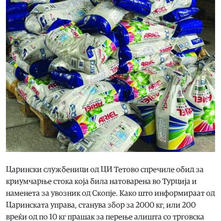
Царински службеници од ЦИ Тетово спречиле обид за
криумчарње стока која била натоварена во Турција и
наменета за увозник од Скопје. Како што информираат од
Царинската управа, станува збор за 2000 кг, или 200
вреќи од по 10 кг прашак за перење алишта со трговска