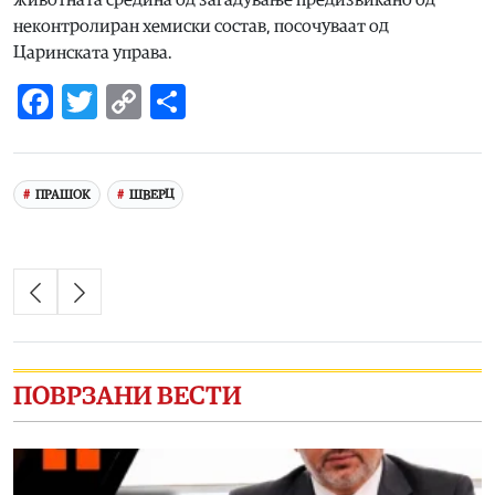
животната средина од загадување предизвикано од
неконтролиран хемиски состав, посочуваат од
Царинската управа.
Facebook
Twitter
Copy
Share
Link
ПРАШОК
ШВЕРЦ
ПОВРЗАНИ ВЕСТИ