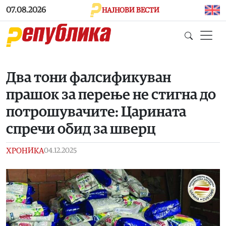
Skip to main content
07.08.2026
НАЈНОВИ ВЕСТИ
Два тони фалсификуван
прашок за перење не стигна до
потрошувачите: Царината
спречи обид за шверц
ХРОНИКА
04.12.2025