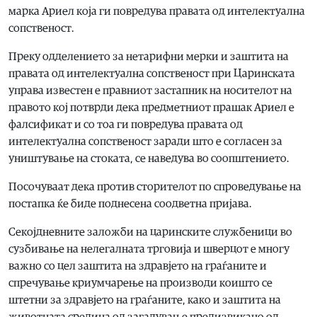
марка Ариел која ги повредува правата од интелектуална
сопственост.
Преку одделението за нетарифни мерки и заштита на
правата од интелектуална сопственост при Царинската
управа известен е правниот застапник на носителот на
правото кој потврди дека предметниот прашак Ариел е
фалсификат и со тоа ги повредува правата од
интелектуална сопственост заради што е согласен за
уништување на стоката, се наведува во соопштението.
Посочуваат дека против сторителот по спроведување на
постапка ќе биде поднесена соодветна пријава.
Секојдневните заложби на царинските службеници во
сузбивање на нелегалната трговија и шверцот е многу
важно со цел заштита на здравјето на граѓаните и
спречување криумчарење на производи коишто се
штетни за здравјето на граѓаните, како и заштита на