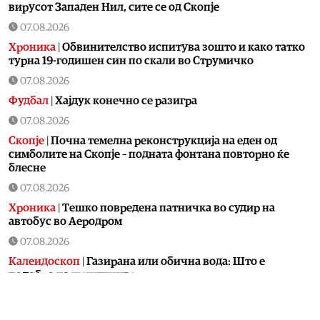
вирусот Западен Нил, сите се од Скопје
07.08.2026
Хроника
|
Обвинителство испитува зошто и како татко
турна 19-годишен син по скали во Струмичко
07.08.2026
Фудбал
|
Хајдук конечно се разигра
07.08.2026
Скопје
|
Почна темелна реконструкција на еден од
симболите на Скопје – подната фонтана повторно ќе
блесне
07.08.2026
Хроника
|
Тешко повредена патничка во судир на
автобус во Аеродром
07.08.2026
Калеидоскоп
|
Газирана или обична вода: Што е
подобро на жештиниве
07.08.2026
Свет
|
Украина има 200.000 дезертери