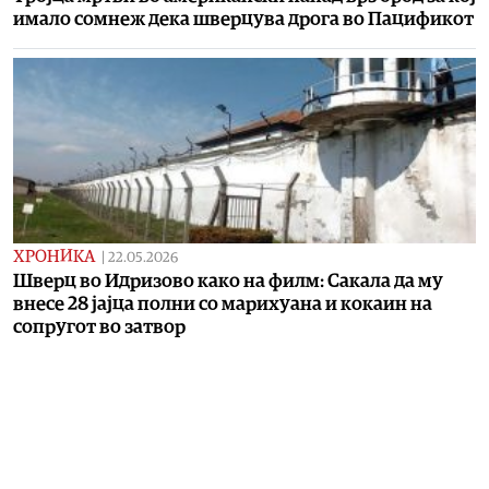
имало сомнеж дека шверцува дрога во Пацификот
ХРОНИКА
|
22.05.2026
Шверц во Идризово како на филм: Сакала да му
внесе 28 јајца полни со марихуана и кокаин на
сопругот во затвор