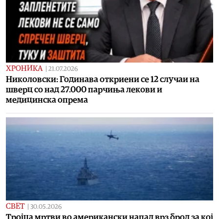
ХРОНИКА
|
21.07.2026
Николовски: Годинава откриени се 12 случаи на
шверц со над 27.000 парчиња лекови и
медицинска опрема
СВЕТ
|
30.05.2026
Тројца мртви во американски напад врз брод за кој