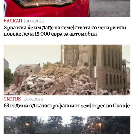
БАЛКАН
|
31.07.2026
Хрватска ќе им даде на семејствата со четири или
повеќе деца 15.000 евра за автомобил
СКОПЈЕ
|
26.07.2026
63 години од катастрофалниот земјотрес во Скопје