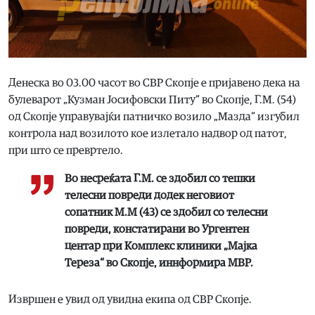
Денеска во 03.00 часот во СВР Скопје e пријавено дека на
булеварот „Кузман Јосифовски Питу“ во Скопје, Г.М. (54)
од Скопје управувајќи патничко возило „Мазда“ изгубил
контрола над возилото кое излетало надвор од патот,
при што се превртело.
Во несреќата Г.М. се здобил со тешки
телесни повреди додек неговиот
сопатник М.М (43) се здобил со телесни
повреди, констатирани во Ургентен
центар при Комплекс клиники „Мајка
Тереза“ во Скопје, иннформира МВР.
Извршен е увид од увидна екипа од СВР Скопје.