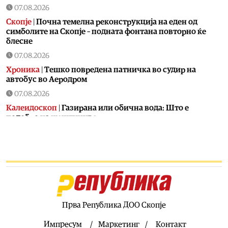
07.08.2026
Скопје
|
Почна темелна реконструкција на еден од
симболите на Скопје – подната фонтана повторно ќе
блесне
07.08.2026
Хроника
|
Тешко повредена патничка во судир на
автобус во Аеродром
07.08.2026
Калеидоскоп
|
Газирана или обична вода: Што е
подобро на жештиниве
07.08.2026
Свет
|
Украина има 200.000 дезертери
07.08.2026
Калеидоскоп
|
Jадете супа од кучешко месо за спас од
горештините
07.08.2026
Прва Република ДОО Скопје
Калеидоскоп
|
Утре е летна Света Петка: Молете се за
здравје, среќа и исцелување
Импресум
Маркетинг
Контакт