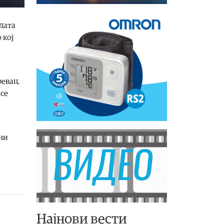
дата
 кој
ревац.
 се
жни
Најнови вести