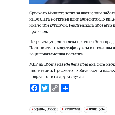
Српското Министерство за внатрешни работи
на Владата е откриен плик адресиран до виц
имало три куршуми. Рендгенската проверка ј
протокол.
Истрагата утврдила дека пратката била преда
Полицијата го идентификувала и пронашла ли
води понатамошна постапка.
МВР на Србија наведе дека презема сите мер
институции. Предметот е обезбеден, а надл
поврзаности со други случаи.
Facebook
Twitter
Copy
Share
Link
ИВИЦА ДАЧИЌ
КУРШУМИ
ПОЛИЦИЈА