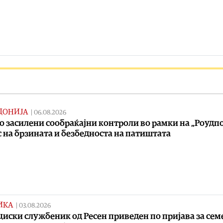
ДОНИЈА
|
06.08.2026
о засилени сообраќајни контроли во рамки на „Роудпо
 на брзината и безбедноста на патиштата
ИКА
|
03.08.2026
иски службеник од Ресен приведен по пријава за сем