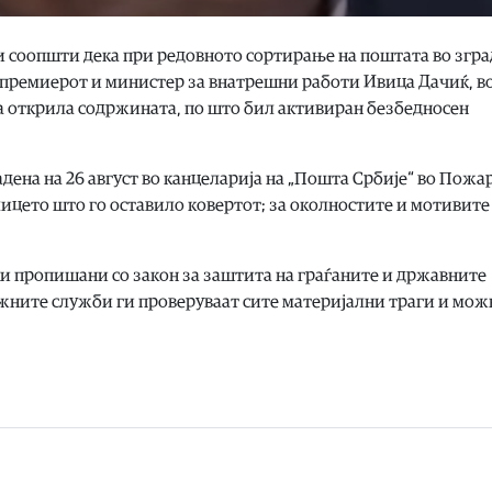
 соопшти дека при редовното сортирање на поштата во згра
епремиерот и министер за внатрешни работи Ивица Дачиќ, во
а открила содржината, по што бил активиран безбедносен
дена на 26 август во канцеларија на „Пошта Србије“ во Пожа
цето што го оставило ковертот; за околностите и мотивите
ки пропишани со закон за заштита на граѓаните и државните
ежните служби ги проверуваат сите материјални траги и мо