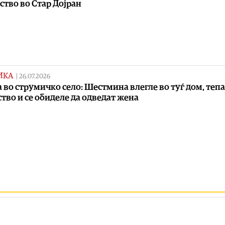
ство во Стар Дојран
ИКА
|
26.07.2026
 во струмичко село: Шестмина влегле во туѓ дом, теп
ство и се обиделе да одведат жена