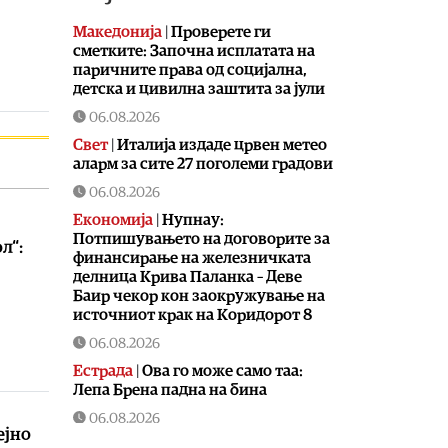
Македонија
|
Проверете ги
сметките: Започна исплатата на
паричните права од социјална,
детска и цивилна заштита за јули
06.08.2026
Свет
|
Италија издаде црвен метео
аларм за сите 27 поголеми градови
06.08.2026
Економија
|
Нупнау:
Потпишувањето на договорите за
л“:
финансирање на железничката
делница Крива Паланка – Деве
Баир чекор кон заокружување на
источниот крак на Коридорот 8
06.08.2026
Естрада
|
Ова го може само таа:
Лепа Брена падна на бина
06.08.2026
ејно
Фудбал
|
Роналдо уште се одмoра