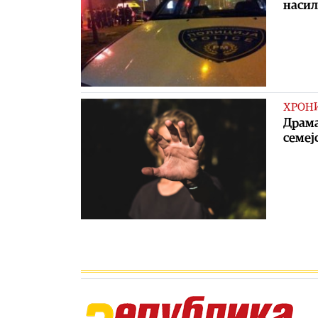
насил
ХРОН
Драма
семеј