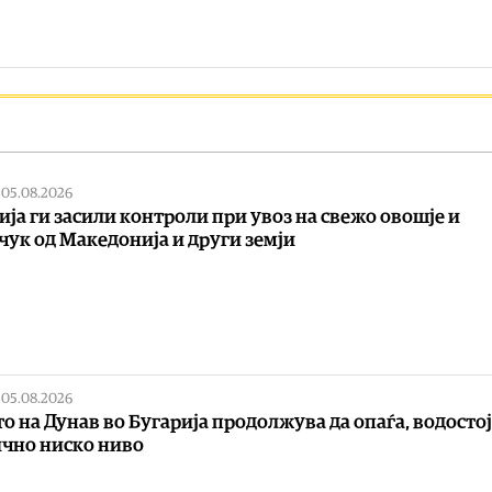
|
05.08.2026
ија ги засили контроли при увоз на свежо овошје и
чук од Македонија и други земји
|
05.08.2026
о на Дунав во Бугарија продолжува да опаѓа, водостој
чно ниско ниво