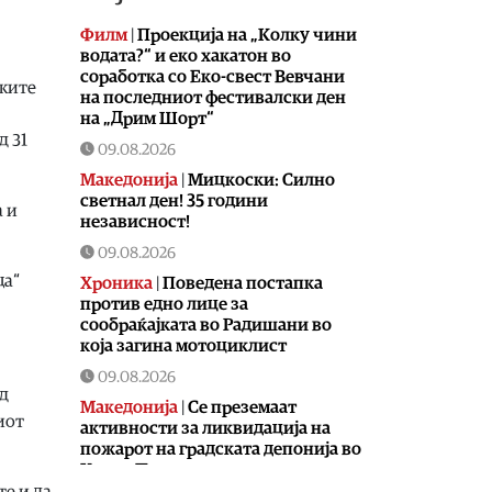
Филм
|
Проекција на „Колку чини
водата?“ и еко хакатон во
соработка со Еко-свест Вевчани
чките
на последниот фестивалски ден
на „Дрим Шорт“
д 31
09.08.2026
Македонија
|
Мицкоски: Силно
светнал ден! 35 години
а и
независност!
09.08.2026
ца“
Хроника
|
Поведена постапка
против едно лице за
сообраќајката во Радишани во
која загина мотоциклист
09.08.2026
од
Македонија
|
Се преземаат
иот
активности за ликвидација на
пожарот на градската депонија во
Крива Паланка
е и да