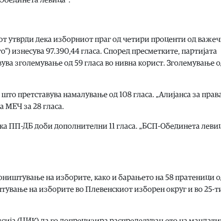
от утврди дека изборниот праг од четири проценти од важе
“) изнесува 97.390,44 гласа. Според пресметките, партијата
вува зголемување од 59 гласа во нивна корист. Зголемување о
 што претставува намалување од 108 гласа. „Алијанса за прав
а МЕЧ за 28 гласа.
ека ПП-ДБ доби дополнителни 11 гласа. „БСП-Обединета леви
поништување на изборите, како и барањето на 58 пратеници 
тување на изборите во Плевенскиот изборен округ и во 25-т
сија (ЦИК) да го допрецизира распределувањето на мандатит