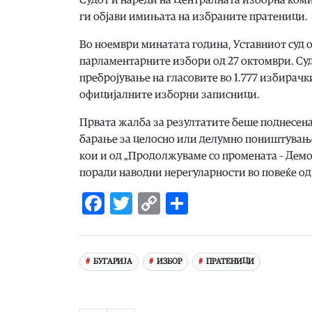
ги објави имињата на избраните пратеници.
Во ноември минатата година, Уставниот суд 
парламентарните избори од 27 октомври. Суд
пребројување на гласовите во 1.777 избирачк
официјалните изборни записници.
Првата жалба за резултатите беше поднесена
барање за целосно или делумно поништување 
кои и од „Продолжуваме со промената – Демо
поради наводни нерегуларности во повеќе од
Facebook
Twitter
Copy
Share
Link
БУГАРИЈА
ИЗБОР
ПРАТЕНИЦИ