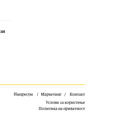
Македонија
|
ЦУК предупредува:
Попладнево зголемен ризик од
појава и брзо ширење на пожари
на отворен простор и шумски
пожари
ази
09.08.2026
Свет
|
Маѓар соопшти дека
Андраш Бака ја прифатил
номинацијата за претседател на
Унгарија
09.08.2026
Свет
|
Британската морнарица се
вознемири поради зголемена
руска активност во британските
води
09.08.2026
Импресум
Маркетинг
Контакт
Фудбал
|
Алмада стана најскап
фудбалер во историјата на
Услови за користење
аргентинската лига – од Атлетико
Политика на приватност
премина во Ривер Плата