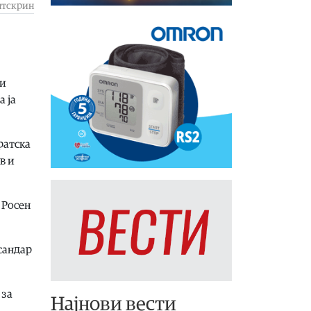
нтскрин
 и
 ја
ратска
в и
 Росен
сандар
 за
Најнови вести