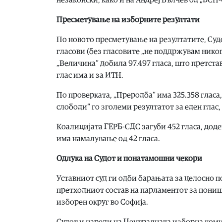
Пресметување на изборните резултати
По новото пресметување на резултатите, Суд
гласови (без гласовите „не поддржувам никого
„Величина“ добила 97.497 гласа, што претста
глас има и за ИТН.
По проверката, „Преродба“ има 325.358 гласа,
слободи“ го зголеми резултатот за еден глас, 
Коалицијата ГЕРБ-СДС загуби 452 гласа, дод
има намалување од 42 гласа.
Одлука на Судот и понатамошни чекори
Уставниот суд ги одби барањата за целосно 
претходниот состав на парламентот за пониш
изборен округ во Софија.
Судот и нареди на Централната изборна коми