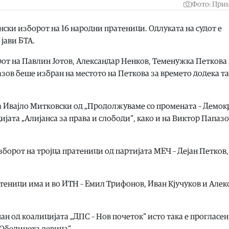
Фото: При
онски изборот на 16 народни пратеници. Одлуката на судот е
 јави БТА.
рот на Павлин Јотов, Александар Ненков, Теменужка Петкова
ов беше избран на местото на Петкова за времето додека таа
на Ивајло Митковски од „Продолжуваме со промената – Демок
јата „Алијанса за права и слободи“, како и на Виктор Папазо
зборот на тројца пратеници од партијата МЕЧ – Дејан Петков,
атеници има и во ИТН – Емил Трифонов, Иван Кјучуков и Алек
н од коалицијата „ДПС – Нов почеток“ исто така е прогласен
-Обединета левица“.