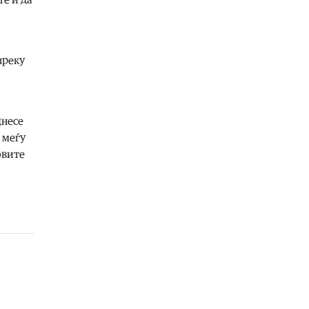
09.08.2026
Свет
|
Арагчи: Во моментов нема
можност за продолжување на
преговорите со САД
преку
09.08.2026
Македонија
|
Мицкоски со порака:
Силно светнал ден! 35 години
независност!
днесе
09.08.2026
 меѓу
Балкан
|
Масовни пожари во
овите
Албанија, за среќа нема човечки
загуби
09.08.2026
Свет
|
Пентагон бара од
одбранбената индустрија брзо да
ги зголеми производството и
испораката на оружје
09.08.2026
Свет
|
Хутите соопштија дека