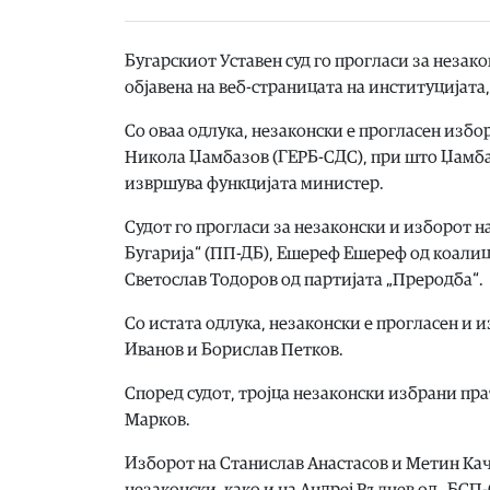
Бугарскиот Уставен суд го прогласи за незак
објавена на веб-страницата на институцијата,
Со оваа одлука, незаконски е прогласен избо
Никола Џамбазов (ГЕРБ-СДС), при што Џамбаз
извршува функцијата министер.
Судот го прогласи за незаконски и изборот 
Бугарија“ (ПП-ДБ), Ешереф Ешереф од коалици
Светослав Тодоров од партијата „Преродба“.
Со истата одлука, незаконски е прогласен и и
Иванов и Борислав Петков.
Според судот, тројца незаконски избрани пр
Марков.
Изборот на Станислав Анастасов и Метин Кача
незаконски, како и на Андреј Вълчев од „БСП