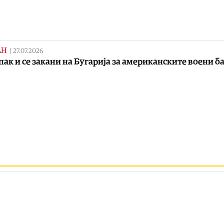
АН
|
27.07.2026
пак и се закани на Бугарија за американските воени б