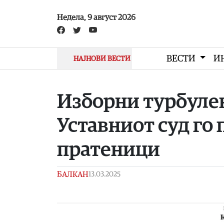
Skip to main content
Недела, 9 август 2026
ВЕСТИ
И
НАЈНОВИ ВЕСТИ
Изборни турбулен
Уставниот суд го
пратеници
БАЛКАН
13.03.2025