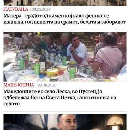
ПАТУВАЊА
|
08.08.2026
Матера – градот од камен кој како феникс се
издигнал од пепелта на срамот, бедата и заборавот
МАКЕДОНИЈА
|
08.08.2026
Македонците во село Леска, во Пустец, ја
одбележаа Летна Света Петка, заштитничка на
селото