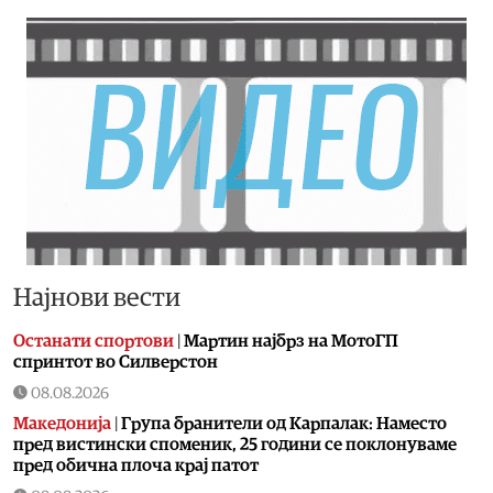
Најнови вести
Останати спортови
|
Мартин најбрз на МотоГП
спринтот во Силверстон
08.08.2026
Македонија
|
Група бранители од Карпалак: Наместо
пред вистински споменик, 25 години се поклонуваме
пред обична плоча крај патот