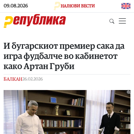
Skip to main content
09.08.2026
НАЈНОВИ ВЕСТИ
И бугарскиот премиер сака да
игра фудбалче во кабинетот
како Артан Груби
БАЛКАН
26.02.2026