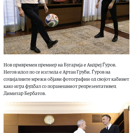
Нов привремен премиер на Бугарија е Андреј Ѓуров.
Негов идол по се изгледа е Артан Груби. Ѓуров на
социјалните мрежи објави фотографии од својот кабинет
како игра фудбал со поранешниот репрезентативец
Димитар Бербатов.