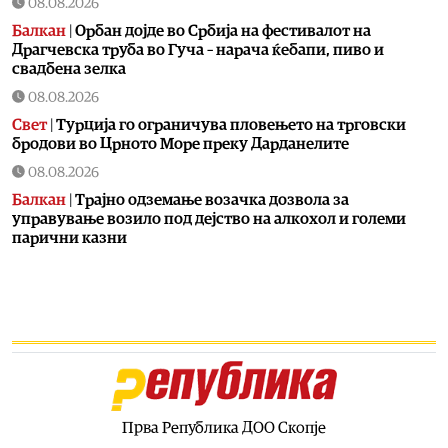
08.08.2026
Балкан
|
Орбан дојде во Србија на фестивалот на
Драгчевска труба во Гуча – нарача ќебапи, пиво и
свадбена зелка
08.08.2026
Свет
|
Турција го ограничува пловењето на трговски
бродови во Црното Море преку Дарданелите
08.08.2026
Балкан
|
Трајно одземање возачка дозвола за
управување возило под дејство на алкохол и големи
парични казни
08.08.2026
Свет
|
Повеќе од 178.000 мигранти во последните
неколку месеци ја напуштија Јужна Африка
08.08.2026
Свет
|
Иран: Отворањето на Ормутскиот Теснец зависи
од САД
08.08.2026
Прва Република ДОО Скопје
Останати спортови
|
Катерина Ацевска светска