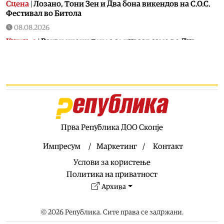
Сцена
|
Лозано, Тони Зен и Два бона викендов на С.О.С.
Фестивал во Битола
08.08.2026
Култура
|
Вакви икони денес се чуваат само во Лувр,
Метрополитен, Боде и Византискиот и христијански
музеј во Атина: Во Охрид претставена „Исус Христос на
престол“ од XIV век
08.08.2026
Филм
|
Македонската кинематографија бележи
интензивен продукциски период: Во моментов се
снимаат три македонски долгометражни играни
филмови, а кон крајот на август е закажана првата
Прва Република ДОО Скопје
клапа и на четвртиот
Импресум
Маркетинг
Контакт
08.08.2026
Услови за користење
Астро
|
Посветените и одговорните сопрузи се родени
во овие хороскопски знаци, а еве и зошто се уникатни
Политика на приватност
Архива
08.08.2026
Свет
|
Во минатонеделниот мигрантски бран врз Сеута
загинале вкупно 96 лица, досега идентификувани само
© 2026 Република. Сите права се задржани.
шест