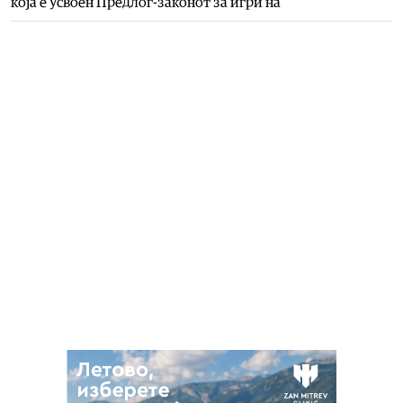
која е усвоен Предлог-законот за игри на