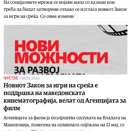
На социјалните мрежи се појави мапа со казини кои
треба да бидат затворени откако се изгласа новиот Закон
за игри на среќа. Со овие измени
ФИЛМ
|
18.05.2026
Новиот Закон за игри на среќа е
поддршка на македонската
кинематографија, велат од Агенцијата за
филм
Агенцијата за филм ја поздравува одлуката на Владата на
Македонија, донесена на седницата одржана на 12 мај, со