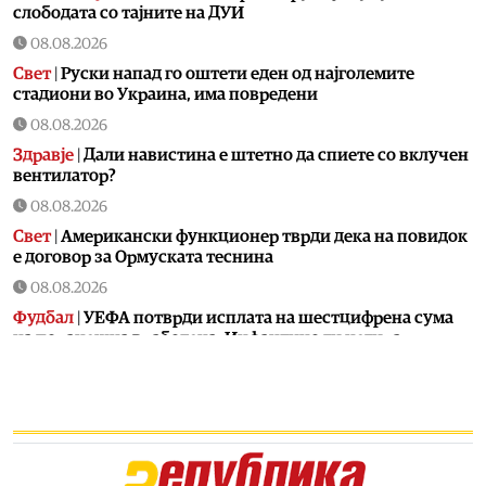
слободата со тајните на ДУИ
08.08.2026
Свет
|
Руски напад го оштети еден од најголемите
стадиони во Украина, има повредени
08.08.2026
Здравје
|
Дали навистина е штетно да спиете со вклучен
вентилатор?
08.08.2026
Свет
|
Американски функционер тврди дека на повидок
е договор за Ормуската теснина
08.08.2026
Фудбал
|
УЕФА потврди исплата на шестцифрена сума
на поранешна вработена, Инфантино ги негира
обвинувањата
08.08.2026
Сервиси
|
Денеска е летна Света Петка, синоним за
надеж, утеха и верба
08.08.2026