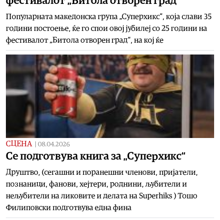
фестивалот „Битола отворен град“
Популарната македонска група „Суперхикс“, која слави 35
години постоење, ќе го спои овој јубилеј со 25 години на
фестивалот „Битола отворен град“, на кој ќе
СЦЕНА
|
08.04.2026
Се подготвува книга за „Суперхикс“
Друштво, (сегашни и поранешни членови, пријатели,
познаници, фанови, хејтери, роднини, љубители и
нељубители на ликовите и делата на Superhiks ) Тошо
Филиповски подготвува една фина