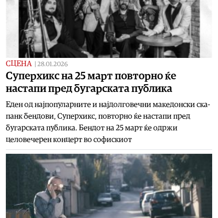
СЦЕНА
|
28.01.2026
Суперхикс на 25 март повторно ќе
настапи пред бугарската публика
Еден од најпопуларните и најдолговечни македонски ска-
панк бендови, Суперхикс, повторно ќе настапи пред
бугарската публика. Бендот на 25 март ќе одржи
целовечерен концерт во софискиот