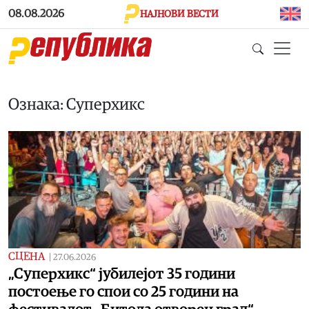
Skip to main content
08.08.2026
НАЈНОВИ ВЕСТИ
Ознака: Суперхикс
СЦЕНА
|
27.06.2026
„Суперхикс“ јубилејот 35 години
постоење го спои со 25 години на