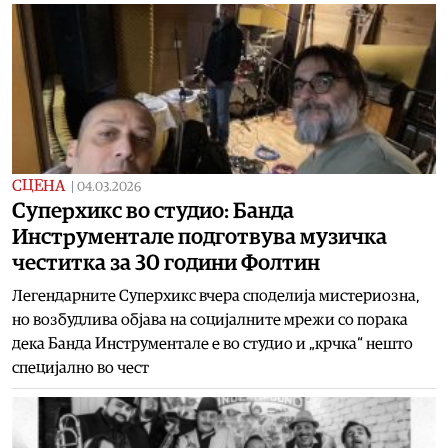
СЦЕНА
|
04.03.2026
Суперхикс во студио: Банда
Инструментале подготвува музичка
честитка за 30 години Фолтин
Легендарните Суперхикс вчера споделија мистериозна,
но возбудлива објава на социјалните мрежи со порака
дека Банда Инструментале е во студио и „крчка“ нешто
специјално во чест