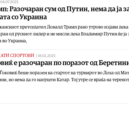
|
04.07.2025
п: Разочаран сум од Путин, нема да ја з
ата со Украина
анскиот претседател Доналд Трамп рано утрово изјави дека
ран од рускиот лидер и не мисли дека Владимир Путин ќе ја 
а во Украина,
НАТИ СПОРТОВИ
|
18.02.2025
виќ е разочаран по поразот од Беретин
Ѓоковиќ беше поразен на стартот на турнирот во Доха од Ма
ни, но нема да го напушти Катар. Тој утре се враќа на теренот