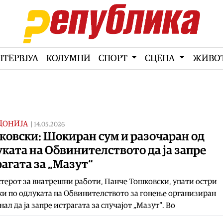
НТЕРВЈУА
КОЛУМНИ
СПОРТ
СЦЕНА
ЖИВО
ДОНИЈА
|
14.05.2026
ковски: Шокиран сум и разочаран од
ката на Обвинителството да ја запре
агата за „Мазут“
ерот за внатрешни работи, Панче Тошковски, упати остри
и по одлуката на Обвинителството за гонење организиран
ал да ја запре истрагата за случајот „Мазут“. Во