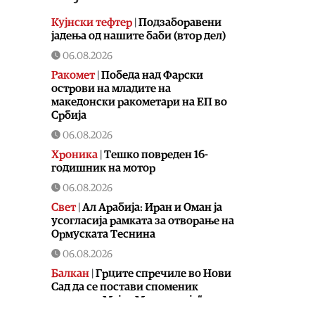
Кујнски тефтер
|
Подзаборавени
јадења од нашите баби (втор дел)
06.08.2026
Ракомет
|
Победа над Фарски
острови на младите на
македонски ракометари на ЕП во
Србија
06.08.2026
Хроника
|
Тешко повреден 16-
годишник на мотор
06.08.2026
Свет
|
Ал Арабија: Иран и Оман ја
усогласија рамката за отворање на
Ормуската Теснина
06.08.2026
Балкан
|
Грците спречиле во Нови
Сад да се постави споменик
наречен „Мајка Македонија“