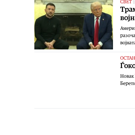
СВЕТ
Трам
војн
Америк
разоча
војнат
ОСТА
Ѓоко
Новак 
Берети