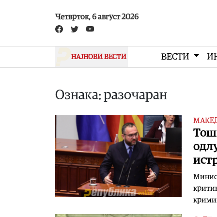
Skip to main content
Четврток, 6 август 2026
ВЕСТИ
И
НАЈНОВИ ВЕСТИ
Ознака: разочаран
МАКЕ
Тош
одлу
истр
Минист
критик
кримин