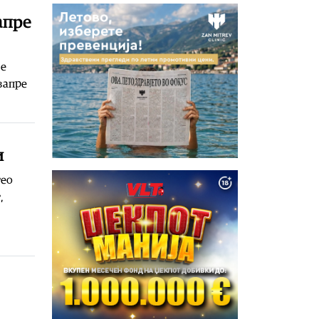
апре
 е
запре
и
тео
,