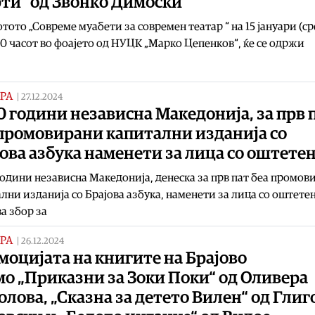
рти“ од Звонко Димоски
тото „Совреме муабети за современ театар “ на 15 јануари (ср
00 часот во фоајето од НУЦК „Марко Цепенков“, ќе се одржи
РА
|
27.12.2024
0 години независна Македонија, за прв 
 промовирани капитални изданија со
ова азбука наменети за лица со оштете
години независна Македонија, денеска за прв пат беа промов
лни изданија со Брајова азбука, наменети за лица со оштетен
а збор за
РА
|
26.12.2024
оцијата на книгите на Брајово
о „Приказни за Зоки Поки“ од Оливера
лова, „Сказна за детето Вилен“ од Глиг