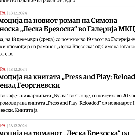
нското издание на романот „Едно
РА
|
18.12.2024
моција на новиот роман на Симона
носка „Леска Брезоска“ во Галерија МКЦ
а, на 18 декември (среда),со почеток во 19 часот во Галерија
жи промоција на романот „Леска Брезоска“ од Симона Јовано
т е во
РА
|
18.12.2024
оција на книгата „Press and Play: Reloa
Ненад Георгиевски
 во кафе-книжарницата „Буква“ во Скопје, со почеток во 20 час
ромовирана книгата „Press and Play: Reloaded“ од новинарот
евски. Книгата ја
РА
|
18.12.2024
оција на романот „Леска Брезоска“ од