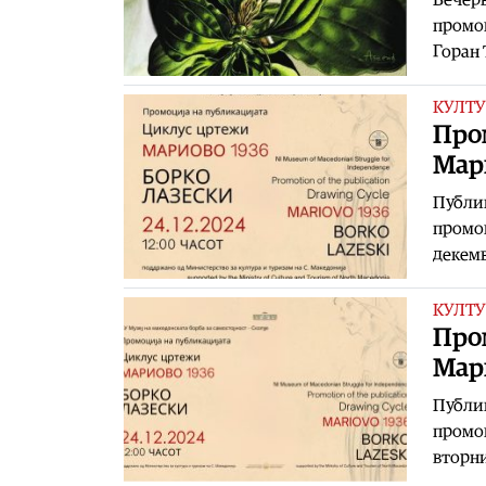
промов
Горан 
КУЛТУ
Про
Мари
Публик
промов
декемв
КУЛТУ
Про
Мари
Публик
промов
вторни