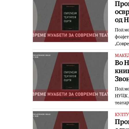
Про
освр
од 
Под мо
фоајет
„Совр
МАКЕ
Во 
книг
Зво
Под мо
НУЦК „
театар
КУЛТУ
Про