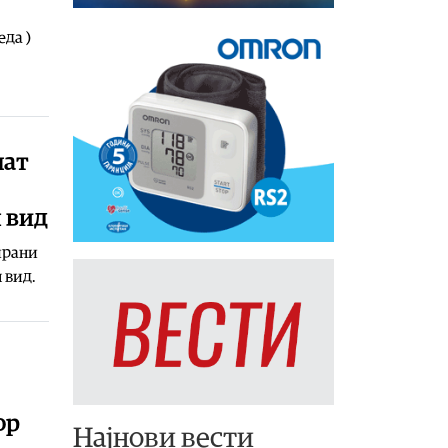
еда )
пат
н вид
ирани
 вид.
ор
Најнови вести