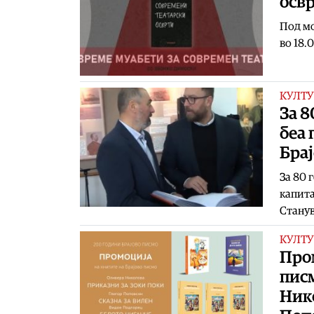
осв
Под мо
во 18.
КУЛТУ
За 8
беа
Брај
За 80 
капита
Станув
КУЛТУ
Пром
писм
Нико