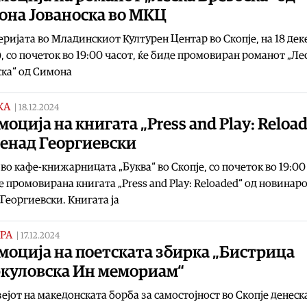
она Јованоска во МКЦ
еријата во Младинскиот Културен Центар во Скопје, на 18 де
), со почеток во 19:00 часот, ќе биде промовиран романот „Ле
ка“ од Симона
КА
|
18.12.2024
оција на книгата „Press and Play: Reloa
Ненад Георгиевски
 во кафе-книжарницата „Буква“ во Скопје, со почеток во 19:00
е промовирана книгата „Press and Play: Reloaded“ од новинар
Георгиевски. Книгата ја
РА
|
17.12.2024
моција на поетската збирка „Бистрица
куловска Ин мемориам“
ејот на македонската борба за самостојност во Скопје денеск