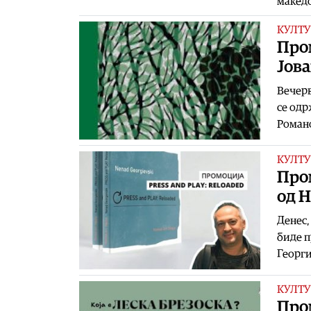
македо
КУЛТУ
Про
Јова
Вечерв
се одр
Романо
КУЛТУ
Пром
од 
Денес,
биде п
Георги
КУЛТУ
Пром