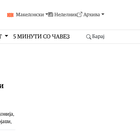
Македонски
Неделник
Архива
Т
5 МИНУТИ СО ЧАВЕЗ
Барај
ни
донија,
ојаџи,