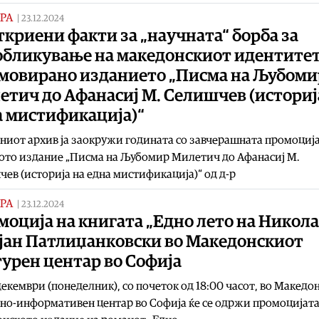
РА
|
23.12.2024
криени факти за „научната“ борба за
обликување на македонскиот идентитет
мовирано изданието „Писма на Љубоми
тич до Афанасиј М. Селишчев (историј
а мистификација)“
иот архив ја заокружи годината со завчерашната промоција
ото издание „Писма на Љубомир Милетич до Афанасиј М.
ев (историја на една мистификација)“ од д-р
РА
|
23.12.2024
оција на книгата „Едно лето на Никола
јан Патлиџанковски во Македонскиот
урен центар во Софија
декември (понеделник), со почеток од 18:00 часот, во Македо
но-информативен центар во Софија ќе се одржи промоцијата