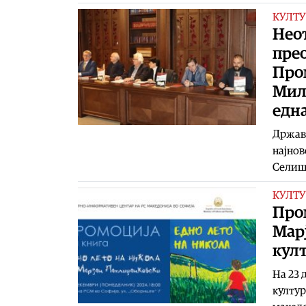
КУЛТУ
Неот
пре
Про
Миле
едн
Државн
најнов
Селишч
КУЛТУ
Пром
Мар
култ
На 23 
култур