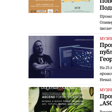
Попо
Под
Промоц
Оливер
циганч
МУЗИ
Пром
пуб
Гео
На 25 
промоц
Ненад 
МУЗИ
Пром
„AS
Вечерв