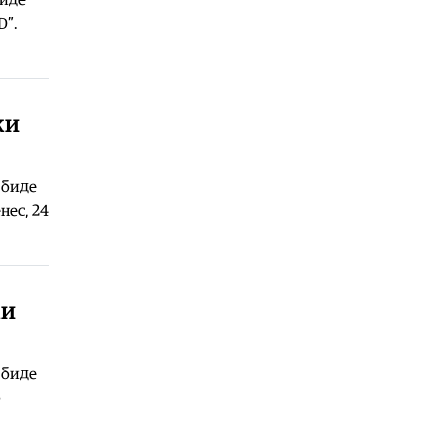
D”.
09.08.2026
Балкан
|
Сметководителка од
Сплит со деценија крадела пари од
фирмата, си купувала
недвижности
жи
09.08.2026
Балкан
|
Црна Гора и Исланд во
 биде
пакет би можеле да се приклучат
кон ЕУ
нес, 24
09.08.2026
Свет
|
Данска воведува усна
одбрана на писмените задачи
поради злоупотреба на
жи
вештачката интелигенција
09.08.2026
 биде
Хроника
|
Полицајци и спасувачи
трагаат по 71 годишен рибар од
о
Скопје во водите на Преспанско
Езеро