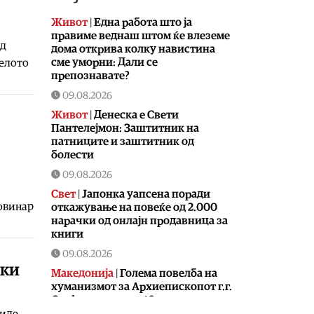
Живот
|
Една работа што ја
правиме веднаш штом ќе влеземе
од
дома открива колку навистина
сме уморни: Дали се
Белото
препознавате?
09.08.2026
Живот
|
Денеска е Свети
Пантелејмон: Заштитник на
патниците и заштитник од
болести
09.08.2026
Свет
|
Јапонка уапсена поради
новинар
откажување на повеќе од 2.000
нарачки од онлајн продавница за
книги
09.08.2026
ски
Македонија
|
Голема повелба на
хуманизмот за Архиепископот г.г.
Стефан по повод 40-годишнината
од неговото замонашување
биде