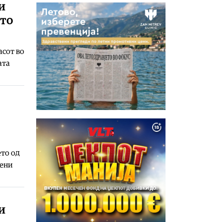
и
ето
асот во
ата
ето од
мени
и