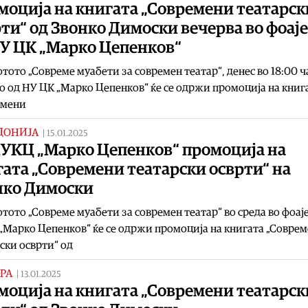
моција на книгата „Современи театарск
ти“ од Звонко Димоски вечерва во фоај
НУ ЦК „Марко Цепенков“
тото „Совреме муабети за современ театар“, денес во 18:00 ч
о од НУ ЦК „Марко Цепенков“ ќе се одржи промоција на книг
емени
ДОНИЈА
|
15.01.2025
НУКЦ „Марко Цепенков“ промоција на
ата „Современи театарски осврти“ на
нко Димоски
тото „Совремe муабети за современ театар“ во среда во фоај
Марко Цепенков“ ќе се одржи промоција на книгата „Совре
ски осврти“ од
РА
|
13.01.2025
моција на книгата „Современи театарск