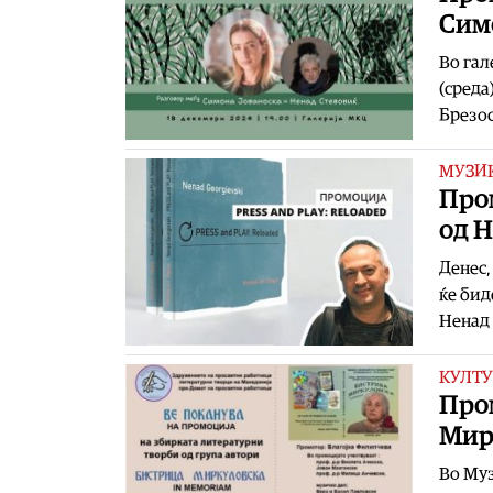
Сим
Во гал
(среда
Брезос
МУЗИ
Пром
од 
Денес,
ќе бид
Ненад 
КУЛТУ
Про
Мир
Во Муз