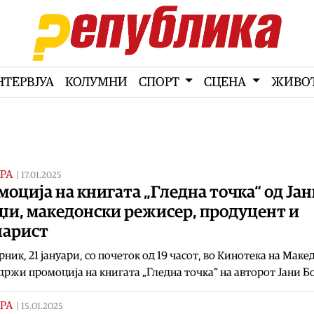
НТЕРВЈУА
КОЛУМНИ
СПОРТ
СЦЕНА
ЖИВО
РА
|
17.01.2025
оција на книгата „Гледна точка“ од Ја
џи, македонски режисер, продуцент и
нарист
рник, 21 јануари, со почеток од 19 часот, во Кинотека на Маке
одржи промоција на книгата „Гледна точка“ на авторот Јани Б
РА
|
15.01.2025