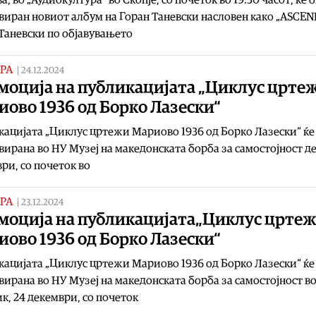
иран новиот албум на Горан Таневски насловен како „ASCEN
Таневски по објавувањето
РА
|
24.12.2024
моција на публикацијата „Циклус црте
ово 1936 од Борко Лазески“
ацијата „Циклус цртежи Мариово 1936 од Борко Лазески“ ќе
ирана во НУ Музеј на македонската борба за самостојност де
ри, со почеток во
РА
|
23.12.2024
моција на публикацијата„Циклус црте
ово 1936 од Борко Лазески“
ацијата „Циклус цртежи Мариово 1936 од Борко Лазески“ ќе
ирана во НУ Музеј на македонската борба за самостојност в
к, 24 декември, со почеток