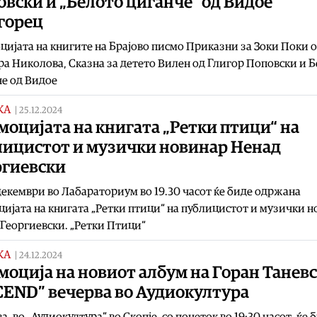
вски и „Белото циганче“ од Видое
горец
ијата на книгите на Брајово писмо Приказни за Зоки Поки 
а Николова, Сказна за детето Вилен од Глигор Поповски и 
е од Видое
КА
|
25.12.2024
оцијата на книгата „Ретки птици“ на
лицистот и музички новинар Ненад
ргиевски
декември во Лабараториум во 19.30 часот ќе биде одржана
ијата на книгата „Ретки птици“ на публицистот и музички 
Георгиевски. „Ретки Птици“
КА
|
24.12.2024
оција на новиот албум на Горан Танев
CEND” вечерва во Аудиокултура
а, во „Аудиокултура“ во Скопје, со почеток во 19:30 часот, ќе 