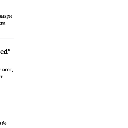
09.08.2026
Филм
|
Бесплатна проекција на
филмот „Превртено“ во
кември
библиотеката „Другарче“
ска
09.08.2026
Свет
|
Американски огномет влезе
во Гинисовата книга на рекорди
09.08.2026
ded“
Свет
|
Кај Сицилија открени
остатоци од римски бродолом со
стотици амфори
 часот,
09.08.2026
от
Филм
|
„Неми филмови“ го освои
Гран при на Астерфест 2026
09.08.2026
Балкан
|
Вучиќ: Правиме сè за да
им го олесниме ужасно тешкиот
живот на Србите на Косово и
Метохија
а ќе