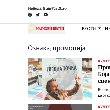
Skip to main content
Недела, 9 август 2026
ВЕСТИ
И
НАЈНОВИ ВЕСТИ
Ознака: промоција
КУЛТУ
Пром
Боја
сце
Во вто
ќе се 
КУЛТУ