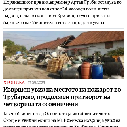
Поранешниот прв вицепремиер Артан Груби останува во
домашен притвор под строг 24-часовен полициски
надзор, откако скопскиот Кривичен суд го прифати
барањето на Обвинителството за продолжување
ХРОНИКА
|
17.09.2025
Извршен увид на местото на пожарот во
Трубарево, продолжен притворот на
четворицата осомничени
Јавен обвинител од Основното јавно обвинителство
Скопје и увидни екипи на МВР денеска извршија увид на