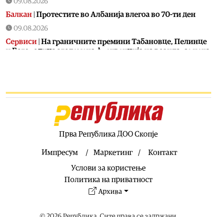
09.08.2026
Балкан
|
Протестите во Албанија влегоа во 70-ти ден
09.08.2026
Сервиси
|
На граничните премини Табановце, Пелинце
и Богородица зголемена фреквенција на возила, се чека
и по повеќе од еден час
09.08.2026
Филм
|
Мастерклас на МакеДокс: Мигел Еек и Ксавиер
Марадес ги откриваат тајните на документарниот филм
09.08.2026
Музика
|
Битолскиот Камерен оркестар ќе одржи
концерт на Големо Езеро на Пелистер
Прва Република ДОО Скопје
09.08.2026
Импресум
Маркетинг
Контакт
Скопје
|
Во Драчево вечерва проекција на „Трето
Услови за користење
полувреме“ во рамки на киното на отворено
Политика на приватност
09.08.2026
Архива
Живот
|
Дел од граѓаните месецов ќе имаат уште еден
продолжен викенд
© 2026 Република. Сите права се задржани.