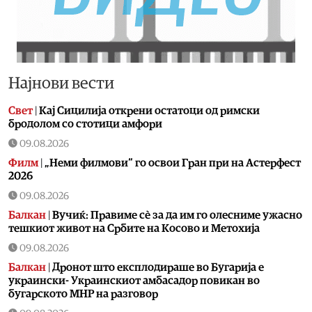
Најнови вести
Свет
|
Кај Сицилија открени остатоци од римски
бродолом со стотици амфори
09.08.2026
Филм
|
„Неми филмови“ го освои Гран при на Астерфест
2026
09.08.2026
Балкан
|
Вучиќ: Правиме сè за да им го олесниме ужасно
тешкиот живот на Србите на Косово и Метохија
09.08.2026
Балкан
|
Дронот што експлодираше во Бугарија е
украински- Украинскиот амбасадор повикан во
бугарското МНР на разговор