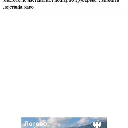
местото по настанатиот пожар во Трубарево. Увидните
дејствија, како