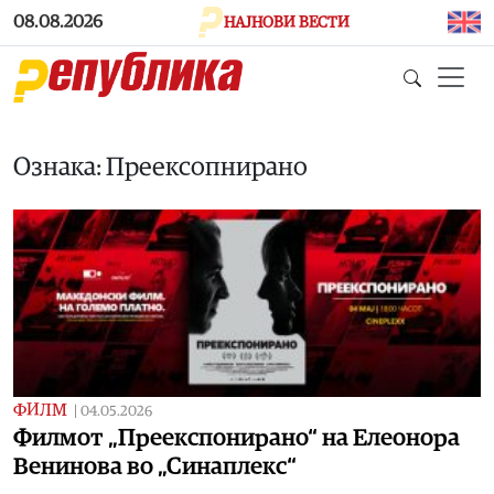
Skip to main content
08.08.2026
НАЈНОВИ ВЕСТИ
Ознака: Преексопнирано
ФИЛМ
|
04.05.2026
Филмот „Преекспонирано“ на Елеонора
Венинова во „Синаплекс“