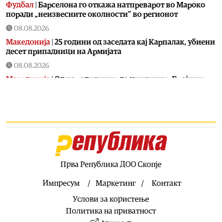
Фудбал
|
Барселона го откажа натпреварот во Мароко
поради „неизвесните околности“ во регионот
08.08.2026
Македонија
|
25 години од заседата кај Карпалак, убиени
десет припадници на Армијата
08.08.2026
Македонија
|
Од породилиште до училиште: Бројките
уште пред години ја најавија денешната криза со
првачињата
08.08.2026
Кујнски тефтер
|
Ледено кафе со сладолед: Совршена
летна напивка која освежува и буди
08.08.2026
Здравје
|
Над 240 случаи на вирусот Западен Нил во
Прва Република ДОО Скопје
Европа, 13 регистрирани во Македонија
Импресум
Маркетинг
Контакт
08.08.2026
Услови за користење
Балкан
|
Тргнал за Германија, па по неколку километри
сфатил дека ја заборавил сопругата на граница
Политика на приватност