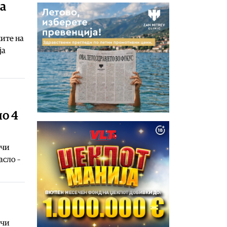
за
ните на
ја
но 4
ечи
асло –
ечи