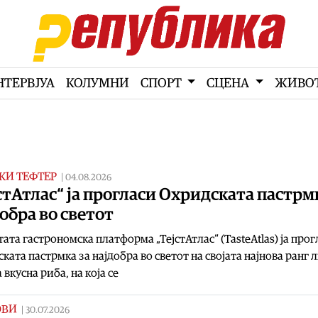
НТЕРВЈУА
КОЛУМНИ
СПОРТ
СЦЕНА
ЖИВО
КИ ТЕФТЕР
|
04.08.2026
стАтлас“ ја прогласи Охридската пастрм
обра во светот
ата гастрономска платформа „ТејстАтлас“ (TasteAtlas) ја прог
ката пастрмка за најдобра во светот на својата најнова ранг 
 вкусна риба, на која се
ОВИ
|
30.07.2026