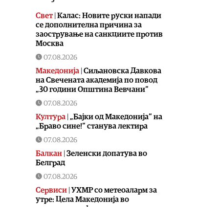
Свет
|
Калас: Новите руски напади
се дополнителна причина за
заострување на санкциите против
Москва
07.08.2026
Македонија
|
Сиљановска Давкова
на Свечената академија по повод
„30 години Општина Вевчани“
07.08.2026
Култура
|
„Бајки од Македонија“ на
„Браво сине!“ станува лектира
07.08.2026
Балкан
|
Зеленски допатува во
Белград
07.08.2026
Сервиси
|
УХМР со метеоаларм за
утре: Цела Македонија во
портокалова фаза