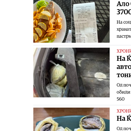
Ало 
370
На соц
хранат
пастрм
ХРОН
На Ќ
авто
тон
Од поч
обиди 
560
ХРОН
На 
Од поч