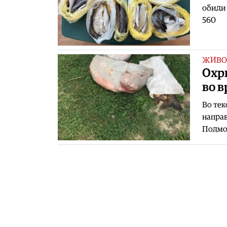
обиди 
560
ЖИВО
Охри
во в
Во тек
направ
Подмол