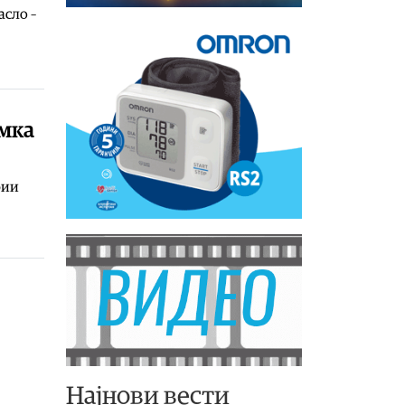
асло –
рмка
фии
Најнови вести