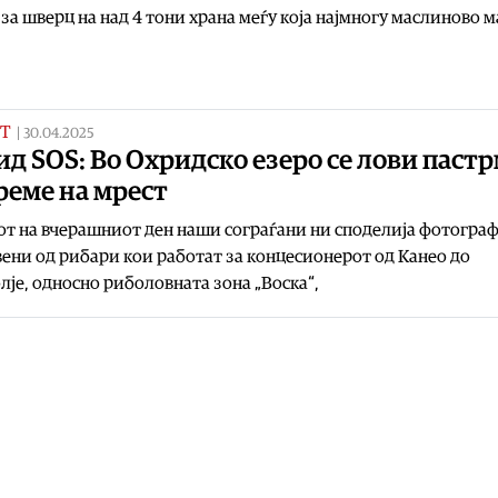
за шверц на над 4 тони храна меѓу која најмногу маслиново м
Т
|
30.04.2025
д SOS: Во Охридско езеро се лови паст
реме на мрест
от на вчерашниот ден наши сограѓани ни споделија фотогра
ени од рибари кои работат за концесионерот од Канео до
је, односно риболовната зона „Воска“,