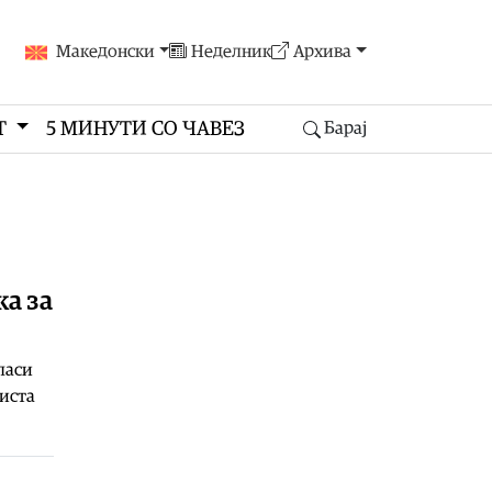
Македонски
Неделник
Архива
Т
5 МИНУТИ СО ЧАВЕЗ
Барај
ка за
ласи
листа