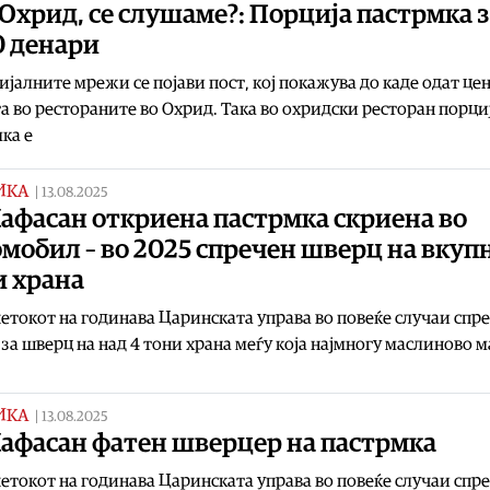
Охрид, се слушаме?: Порција пастрмка 
0 денари
ијалните мрежи се појави пост, кој покажува до каде одат це
а во рестораните во Охрид. Така во охридски ресторан порци
ка е
ИКА
|
13.08.2025
афасан откриена пастрмка скриена во
мобил – во 2025 спречен шверц на вкуп
и храна
етокот на годинава Царинската управа во повеќе случаи спр
за шверц на над 4 тони храна меѓу која најмногу маслиново м
ИКА
|
13.08.2025
Ќафасан фатен шверцер на пастрмка
етокот на годинава Царинската управа во повеќе случаи спр