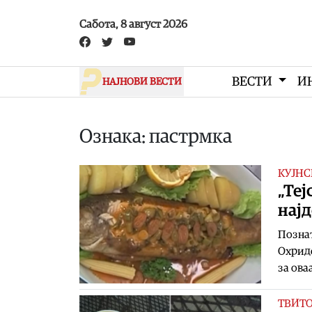
Skip to main content
Сабота, 8 август 2026
ВЕСТИ
И
НАЈНОВИ ВЕСТИ
Ознака: пастрмка
КУЈНС
„Теј
најд
Познат
Охридс
за оваа
ТВИТ