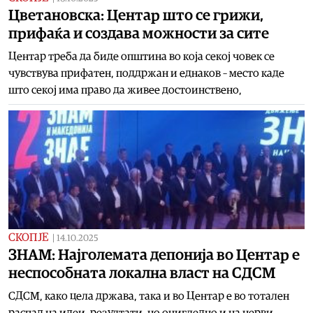
Цветановска: Центар што се грижи,
прифаќа и создава можности за сите
Центар треба да биде општина во која секој човек се
чувствува прифатен, поддржан и еднаков – место каде
што секој има право да живее достоинствено,
СКОПЈЕ
|
14.10.2025
ЗНАМ: Најголемата депонија во Центар е
неспособната локална власт на СДСМ
СДСМ, како цела држава, така и во Центар е во тотален
распад на идеи, резултати, но очигледно и на нерви.