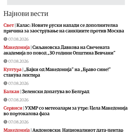
Најнови вести
Свет
|
Калас: Новите руски напади се дополнителна
причина за заострување на санкциите против Москва
07.08.2026
Македонија
|
Сиљановска Давкова на Свечената
академија по повод „30 години Општина Вевчани“
07.08.2026
Култура
|
„Бајки од Македонија“ на „Браво сине!“
станува лектира
07.08.2026
Балкан
|
Зеленски допатува во Белград
07.08.2026
Сервиси
|
УХМР со метеоаларм за утре: Цела Македонија
во портокалова фаза
07.08.2026
Македонија
|
Андоновски: Националниот дата-центар