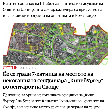
На итен состанок на Штабот за заштита и спасување на
Општина Центар, што се одржал вчера со присуство на
инспекциските служби на општината и Командирот
СКОПЈЕ
|
20.02.2025
Ќе се гради 7-катница на местото на
некогашната сендвичара „Кинг бургер“
во центарот на Скопје
Деновиве за урива некогашната сендвичара „Кинг
бургер“ на булеварот Климент Охридски во центарот на
Скопје, а на нејзино место ќе се гради зграда на седум