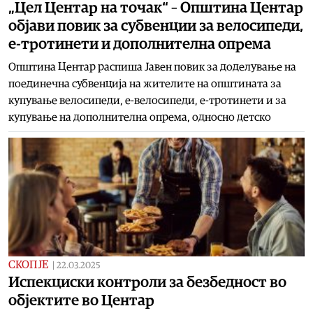
„Цел Центар на точак“ – Општина Центар
објави повик за субвенции за велосипеди,
е-тротинети и дополнителна опрема
Општина Центар распиша Јавен повик за доделување на
поединечна субвенција на жителите на општината за
купување велосипеди, е-велосипеди, е-тротинети и за
купување на дополнителна опрема, односно детско
СКОПЈЕ
|
22.03.2025
Испекциски контроли за безбедност во
објектите во Центар