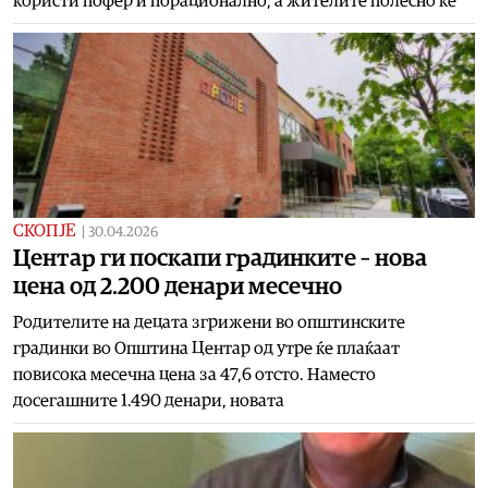
користи пофер и порационално, а жителите полесно ќе
СКОПЈЕ
|
30.04.2026
Центар ги поскапи градинките – нова
цена од 2.200 денари месечно
Родителите на децата згрижени во општинските
градинки во Општина Центар од утре ќе плаќаат
повисока месечна цена за 47,6 отсто. Наместо
досегашните 1.490 денари, новата