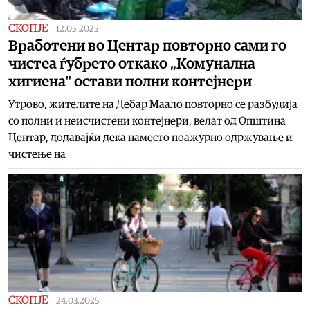
СКОПЈЕ
|
12.05.2025
Вработени во Центар повторно сами го
чистеа ѓубрето откако „Комунална
хигиена“ остави полни контејнери
Утрово, жителите на Дебар Маало повторно се разбудија
со полни и неисчистени контејнери, велат од Општина
Центар, додавајќи дека наместо поажурно одржување и
чистење на
СКОПЈЕ
|
24.03.2025