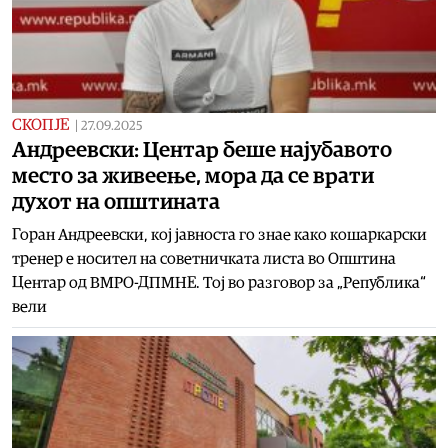
СКОПЈЕ
|
27.09.2025
Андреевски: Центар беше најубавото
место за живеење, мора да се врати
духот на општината
Горан Андреевски, кој јавноста го знае како кошаркарски
тренер е носител на советничката листа во Општина
Центар од ВМРО-ДПМНЕ. Тој во разговор за „Република“
вели