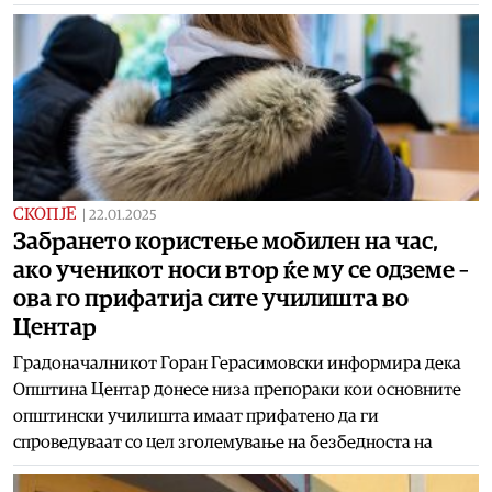
СКОПЈЕ
|
22.01.2025
Забрането користење мобилен на час,
ако ученикот носи втор ќе му се одземе –
ова го прифатија сите училишта во
Центар
Градоначалникот Горан Герасимовски информира дека
Општина Центар донесе низа препораки кои основните
општински училишта имаат прифатено да ги
спроведуваат со цел зголемување на безбедноста на