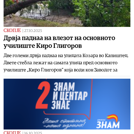
СКОПЈЕ
|
27.10.2025
Дрвја паднаа на влезот на основното
училиште Киро Глигоров
Две големи дрвја паднаа на улицата Козара во Капиштец.
Двете стебла лежат на самата улица пред основното
училиште „Киро Глигоров“ која води кон Заводот за
СКОПЈЕ
|
16.10.2025