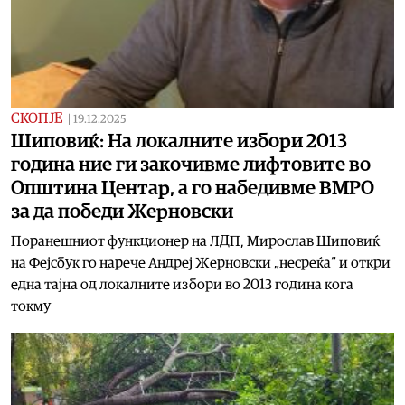
СКОПЈЕ
|
19.12.2025
Шиповиќ: На локалните избори 2013
година ние ги закочивме лифтовите во
Општина Центар, а го набедивме ВМРО
за да победи Жерновски
Поранешниот функционер на ЛДП, Мирослав Шиповиќ
на Фејсбук го нарече Андреј Жерновски „несреќа“ и откри
една тајна од локалните избори во 2013 година кога
токму