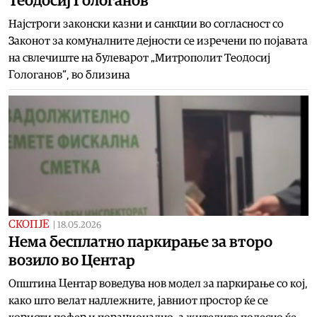
Теодосиј Гологанов“
Најстроги законски казни и санкции во согласност со
Законот за комуналните дејности се изречени по појавата
на свлечиште на булеварот „Митрополит Теодосиј
Гологанов“, во близина
СКОПЈЕ
|
18.05.2026
Нема бесплатно паркирање за второ
возило во Центар
Општина Центар воведува нов модел за паркирање со кој,
како што велат надлежните, јавниот простор ќе се