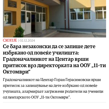
СКОПЈЕ
|
02.12.2024
Се бара незаконски да се запише дете
избркано од повеќе училишта:
Градоначалникот на Центар врши
притисок врз директорката на ООУ „11-ти
Октомври“
Градоначалникот на Центар Горан Герасимовски врши
притисок за запишување на дете избркано од повеќе
учулишта, алармираат загрижени родители на ученици
од центарското ООУ „11-ти Октомври“.