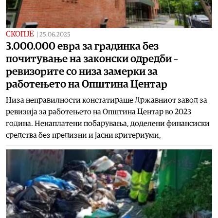
СКОПЈЕ
|
25.06.2025
3.000.000 евра за градинка без
почитување на законски одредби –
ревизорите со низа замерки за
работењето на Општина Центар
Низа неправилности констатираше Државниот завод за
ревизија за работењето на Општина Центар во 2023
година. Ненаплатени побарувања, доделени финансиски
средства без прецизни и јасни критериуми,