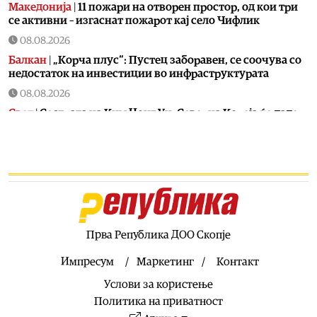
Македонија
|
11 пожари на отворен простор, од кои три
се активни – изгаснат пожарот кај село Чифлик
08.08.2026
Балкан
|
„Корча плус“: Пустец заборавен, се соочува со
недостаток на инвестиции во инфраструктурата
08.08.2026
Свет
|
Сестрата на Ким Џонг Ун: Cеверна Кореја ќе даде
соодветен одговор на милитаризацијата на Јапонија
08.08.2026
Свет
|
Нападите на Јемен ја затворија германската
рафинерија во Саудиска Арабија
08.08.2026
Балкан
|
Албин Курти го гаѓаа со јајца на
конститутивната седница на косовското Собрание
Прва Република ДОО Скопје
08.08.2026
Импресум
Маркетинг
Контакт
Македонија
|
Со координирана институционална акција
Услови за користење
успешно транспортиран пациент со сериозна повреда
од Турција
Политика на приватност