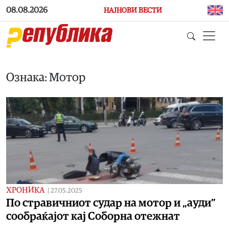
Skip to main content
08.08.2026
НАЈНОВИ ВЕСТИ
Ознака: Мотор
ХРОНИКА
|
27.05.2025
По стравичниот судар на мотор и „ауди”
сообраќајот кај Соборна отежнат