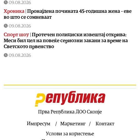
09.08.2026
Хроника
|
Пронајдена почината 45-годишна жена – еве
во што се сомневаат
09.08.2026
Спорт шоу
|
Протечен полициски извештај открива:
Меси бил цел на повеќе сериозни закани за време на
Светското првенство
09.08.2026
Фудбал
|
Се степаа фудбалерите на Вардар и Шкендија
по последниот свиреж
09.08.2026
Свет
|
Хамас повика на целосно спроведување на
планот од 15 точки на Трамп за Појасот Газа
09.08.2026
Македонија
|
Обидот на Филипче да го исмева видеото
Прва Република ДОО Скопје
на Мицкоски му се врати како бумеранг – лавина
критики под објавата
Импресум
Маркетинг
Контакт
09.08.2026
Услови за користење