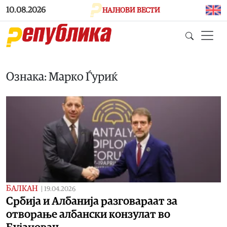
Skip to main content
10.08.2026
НАЈНОВИ ВЕСТИ
Ознака: Марко Ѓуриќ
БАЛКАН
|
19.04.2026
Србија и Албанија разговараат за
отворање албански конзулат во