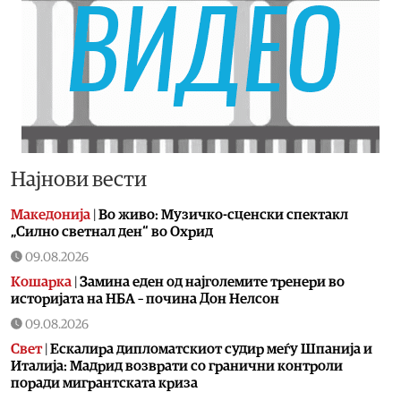
Најнови вести
Македонија
|
Во живо: Музичко-сценски спектакл
„Силно светнал ден“ во Охрид
09.08.2026
Кошарка
|
Замина еден од најголемите тренери во
историјата на НБА – почина Дон Нелсон
09.08.2026
Свет
|
Ескалира дипломатскиот судир меѓу Шпанија и
Италија: Мадрид возврати со гранични контроли
поради мигрантската криза