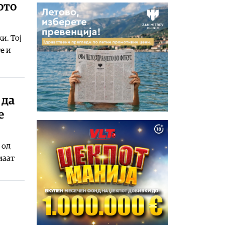
ото
и. Тој
е и
 да
е
 од
маат