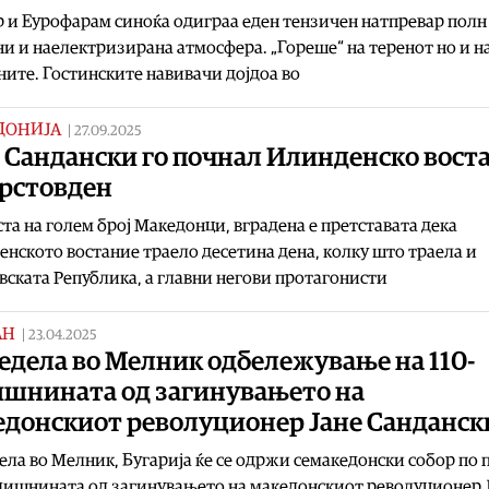
 и Еурофарам синоќа одиграа еден тензичен натпревар полн
и и наелектризирана атмосфера. „Гореше“ на теренот но и н
ите. Гостинските навивачи дојдоа во
ДОНИЈА
|
27.09.2025
е Сандански го почнал Илинденско вост
Крстовден
ста на голем број Македонци, вградена е претставата дека
нското востание траело десетина дена, колку што траела и
ската Република, а главни негови протагонисти
АН
|
23.04.2025
едела во Мелник одбележување на 110-
ишнината од загинувањето на
едонскиот револуционер Јане Санданск
ела во Мелник, Бугарија ќе се одржи семакедонски собор по 
дишнината од загинувањето на македонскиот револуционер 