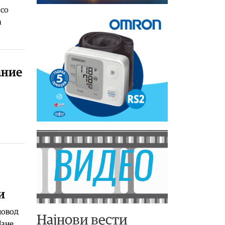
 со
а
ание
и
повод
Најнови вести
Јане