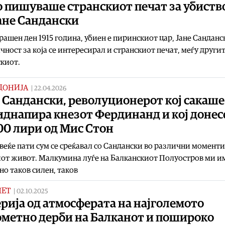
о пишуваше странскиот печат за убиств
ане Сандански
рашен ден 1915 година, убиен е пиринскиот цар, Јане Санданск
чност за која се интересирал и странскиот печат, меѓу другит
киот.
ДОНИЈА
|
22.04.2026
 Сандански, револуционерот кој сакаше
иднапира кнезот Фердинанд и кој донес
00 лири од Мис Стон
овеќе пати сум се среќавал со Сандански во различни моменти
от живот. Малкумина луѓе на Балканскиот Полуостров ми и
но таков силен, таков
МЕТ
|
02.10.2025
рија од атмосферата на најголемото
ометно дерби на Балканот и пошироко