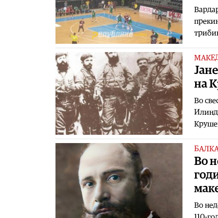
Вардар
прекин
трибин
МАКЕ
Jан
на 
Во све
Илинде
Крушев
БАЛК
Во н
год
мак
Во нед
110-го