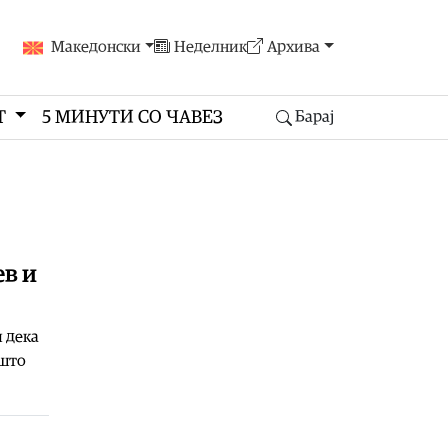
Македонски
Неделник
Архива
Т
5 МИНУТИ СО ЧАВЕЗ
Барај
ев и
 дека
 што