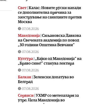
Свет
|
Калас: Новите руски напади
се дополнителна причина за
заострување на санкциите против
Москва
07.08.2026
Македонија
|
Сиљановска Давкова
на Свечената академија по повод
„30 години Општина Вевчани“
07.08.2026
Култура
|
„Бајки од Македонија“ на
„Браво сине!“ станува лектира
07.08.2026
Балкан
|
Зеленски допатува во
Белград
07.08.2026
Сервиси
|
УХМР со метеоаларм за
утре: Цела Македонија во
портокалова фаза