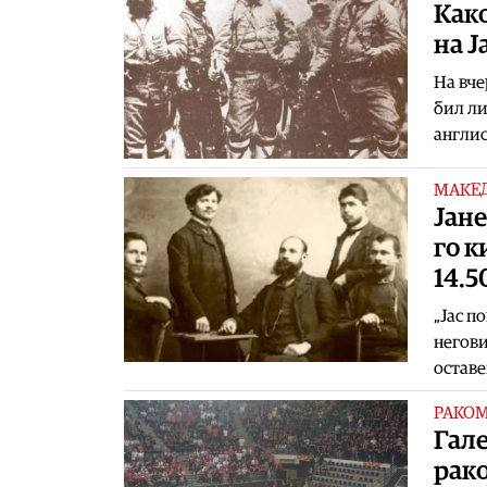
Kaк
на Ј
На вче
бил ли
англис
МАКЕ
Jане
го к
14.5
„Јас п
негови
оставе
РАКО
Гале
рак