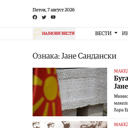
Skip to main content
Петок, 7 август 2026
ВЕСТИ
И
НАЈНОВИ ВЕСТИ
Ознака: Јане Сандански
МАКЕ
Буга
Јане
Минист
македо
бара Е
МАКЕ