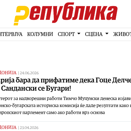
НТЕРВЈУА
КОЛУМНИ
СПОРТ
СЦЕНА
ЖИВО
ДОНИЈА
|
24.06.2026
рија бара да прифатиме дека Гоце Делч
 Сандански се Бугари!
ерот за надворешни работи Тимчо Муцунски денеска изјави
нско-бугарската историска комисија ќе даде резултати како
вропскиот парлемент само ако работи врз основа
ДОНИЈА
|
23.04.2026