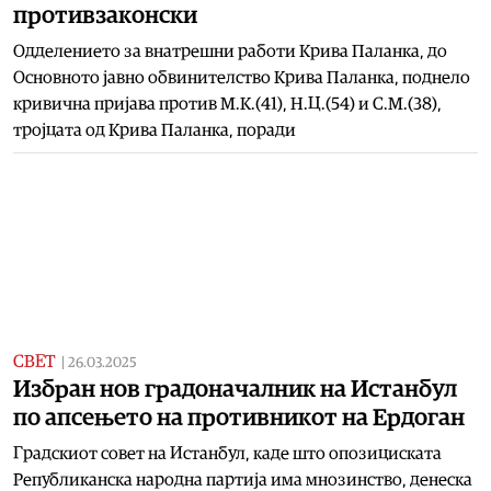
противзаконски
Одделението за внатрешни работи Крива Паланка, до
Основното јавно обвинителство Крива Паланка, поднело
кривична пријава против М.К.(41), Н.Ц.(54) и С.М.(38),
тројцата од Крива Паланка, поради
СВЕТ
|
26.03.2025
Избран нов градоначалник на Истанбул
по апсењето на противникот на Ердоган
Градскиот совет на Истанбул, каде што опозициската
Републиканска народна партија има мнозинство, денеска