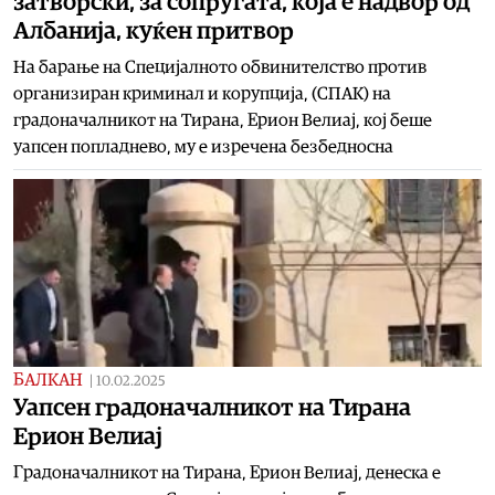
затворски, за сопругата, која е надвор од
Албанија, куќен притвор
На барање на Специјалното обвинителство против
организиран криминал и корупција, (СПАК) на
градоначалникот на Тирана, Ерион Велиај, кој беше
уапсен попладнево, му е изречена безбедносна
БАЛКАН
|
10.02.2025
Уапсен градоначалникот на Тирана
Ерион Велиај
Градоначалникот на Тирана, Ерион Велиај, денеска е