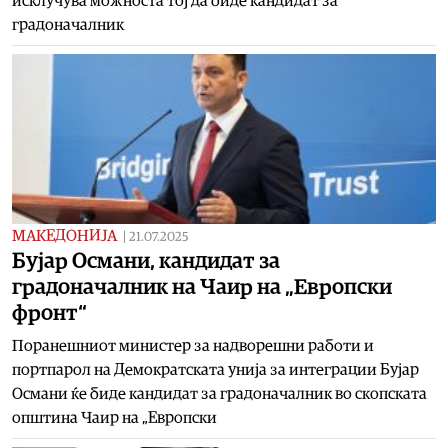
исклучува можноста тој да биде кандидат за
градоначалник
МАКЕДОНИЈА
|
21.07.2025
Бујар Османи, кандидат за
градоначалник на Чаир на „Европски
фронт“
Поранешниот министер за надворешни работи и
портпарол на Демократската унија за интеграции Бујар
Османи ќе биде кандидат за градоначалник во скопската
општина Чаир на „Европски