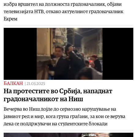
избра вршител на должноста градоначалник, објави
телевизијата НТВ, откако актуелниот градоначалник
Екрем
БАЛКАН
|
21.03.2025
На протестите во Србија, нападнат
градоначалникот на Ниш
Вечерва во Ниш дојде до сериозно нарушување на
јавниот ред и мир, кога група граѓани, за кои се верува
дека се поддржувачи на студентските блокади