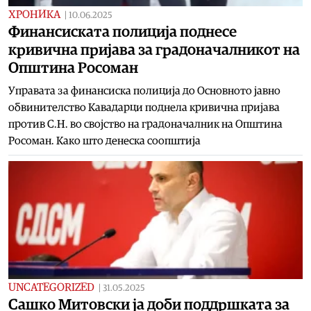
ХРОНИКА
|
10.06.2025
Финансиската полиција поднесе
кривична пријава за градоначалникот на
Општина Росоман
Управата за финансиска полиција до Основното јавно
обвинителство Кавадарци поднела кривична пријава
против С.Н. во својство на градоначалник на Општина
Росоман. Како што денеска соопштија
UNCATEGORIZED
|
31.05.2025
Сашко Митовски ја доби поддршката за