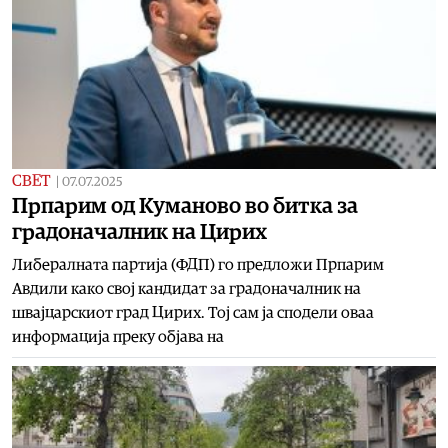
СВЕТ
|
07.07.2025
Прпарим од Куманово во битка за
градоначалник на Цирих
Либералната партија (ФДП) го предложи Прпарим
Авдили како свој кандидат за градоначалник на
швајцарскиот град Цирих. Тој сам ја сподели оваа
информација преку објава на