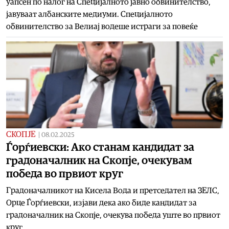
уапсен по налог на Специјалното јавно обвинителство,
јавуваат албанските медиуми. Специјалното
обвинителство за Велиај водеше истраги за повеќе
СКОПЈЕ
|
08.02.2025
Ѓорѓиевски: Ако станам кандидат за
градоначалник на Скопје, очекувам
победа во првиот круг
Градоначалникот на Кисела Вода и претседател на ЗЕЛС,
Орце Ѓорѓиевски, изјави дека ако биде кандидат за
градоначалник на Скопје, очекува победа уште во првиот
круг