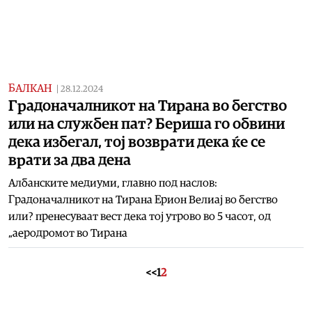
БАЛКАН
|
28.12.2024
Градоначалникот на Тирана во бегство
или на службен пат? Бериша го обвини
дека избегал, тој возврати дека ќе се
врати за два дена
Албанските медиуми, главно под наслов:
Градоначалникот на Тирана Ерион Велиај во бегство
или? пренесуваат вест дека тој утрово во 5 часот, од
„аеродромот во Тирана
<<
1
2