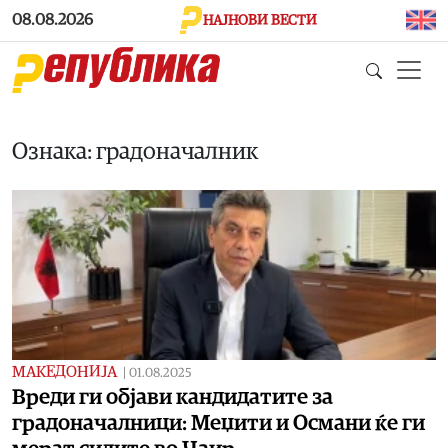
Skip to main content
08.08.2026
НАЈНОВИ ВЕСТИ
Ознака: градоначалник
МАКЕДОНИЈА
|
01.08.2025
Вреди ги објави кандидатите за
градоначалници: Меџити и Османи ќе ги