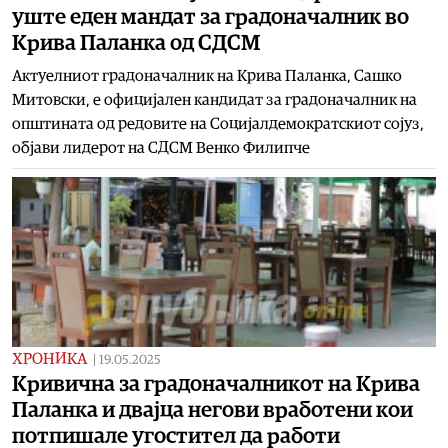
уште еден мандат за градоначалник во
Крива Паланка од СДСМ
Актуелниот градоначалник на Крива Паланка, Сашко
Митовски, е официјален кандидат за градоначалник на
општината од редовите на Социјалдемократскиот сојуз,
објави лидерот на СДСМ Венко Филипче
ХРОНИКА
|
19.05.2025
Кривична за градоначалникот на Крива
Паланка и двајца негови вработени кои
потпишале угостител да работи