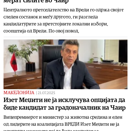
мерат силите во Чаир
Централното претседателство на Вреди го одржа својот
следен состанок и меѓу другото, ги разгледа
кандидатурите за претстојните локални избори,
соопштија од Вреди. По овој повод,
МАКЕДОНИЈА
|
21.07.2025
Изет Меџити не ја исклучува опцијата да
биде кандидат за градоначалник на Чаир
Вицепремиерот и министер за животна средина и еден
од лидерите на коалицијата ВРЕДИ Изет Меџити не ја