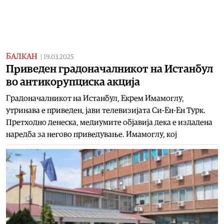
БАЛКАН
|
19.03.2025
Приведен градоначалникот на Истанбул
во антикорупциска акција
Градоначалникот на Истанбул, Екрем Имамоглу,
утринава е приведен, јави телевизијата Си-Ен-Ен Турк.
Претходно денеска, медиумите објавија дека е издадена
наредба за негово приведување. Имамоглу, кој