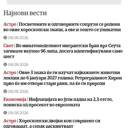
Најнови вести
Астро
|
Посветените и одговорните сопрузи се родени
во овие хороскопски знаци, а еве и зошто се уникатни
08.08.2026
Свет
|
Во минатонеделниот мигрантски бран врз Сеута
загинале вкупно 96 лица, досега идентификувани само
шест
08.08.2026
Астро
|
Овие 3 знака ќе ги научат најважните животни
лекции до 6 јануари 2027 година: Ретроградниот Хирон
прво ќе им отвори стари рани, па ќе ги прероди
08.08.2026
Економија
|
Инфлацијата во јули падна на 2,3 отсто,
пониска од просекот во еврозоната
08.08.2026
Астро
|
Хороскопски двојки кои совршено си
одговараат, а сепак раскинуваат