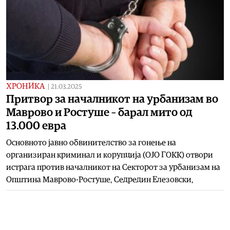
ХРОНИКА
|
21.03.2025
Притвор за началникот на урбанизам во
Маврово и Ростуше – барал мито од
13.000 евра
Основното јавно обвинителство за гонење на
организиран криминал и корупција (ОЈО ГОКК) отвори
истрага против началникот на Секторот за урбанизам на
Општина Маврово-Ростуше, Седредин Елезовски,