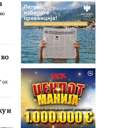
а
 во
 во
” од
ку и