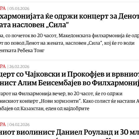
РА
|
05.03.2026
хармонијата ќе одржи концерт за Денот
ата насловен „Сила“
а, со почеток во 20 часот, Македонската филхармонија ќе о
т по повод Денот на жената, насловен „Сила“, кој ќе го води
нтката Ребека Тонг
РА
|
26.02.2026
ерт со Чајковски и Прокофјев и врвнио
анист Алим Беисембајев во Филхармони
арот на Филхармонија вечер, во 20 часот, ќе го одржи
искиот концерт „Нови хоризонти“. Како солист ќе настапи 
бајев од Казахстан, еден од најдобрите
РА
|
04.02.2026
ниот виолинист Даниел Роуланд и 30 м