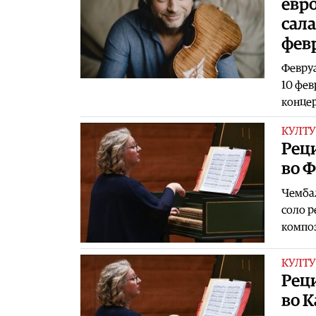
евро
сала
фев
Февруа
10 фев
концер
КУЛТУ
Рец
во 
Чембал
соло р
композ
КУЛТУ
Рец
во 