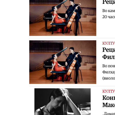
Реци
Во кам
20 час
КУЛТУ
Реци
Фил
Во пон
Филхар
(виоло
КУЛТУ
Конц
Мак
„Дамар