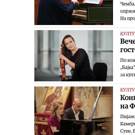
Чембал
одржи 
На про
КУЛТУ
Вече
гост
По кон
„Бајка
за кул
КУЛТУ
Конц
на 
Пијано
Камерн
Супе, 