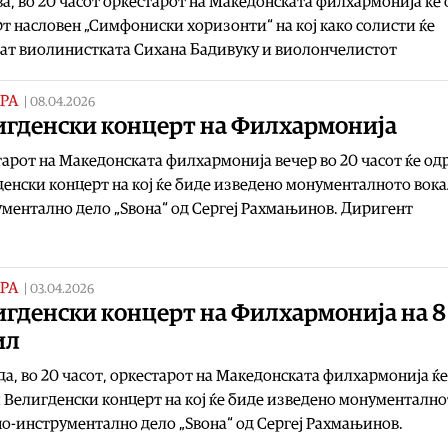
а, во 20 часот оркестарот на Македонската филхармонија ќе
т насловен „Симфониски хоризонти“ на кој како солисти ќе
ат виолинистката Сихана Бадивуку и виолончелистот
РА
|
08.04.2026
игденски концерт на Филхармонија
арот на Македонската филхармонија вечер во 20 часот ќе о
енски концерт на кој ќе биде изведено монументалното вока
ментално дело „Ѕвона“ од Сергеј Рахмањинов. Диригент
РА
|
03.04.2026
игденски концерт на Филхармонија на 8
ил
да, во 20 часот, оркестарот на Македонската филхармонија ќе
Велигденски концерт на кој ќе биде изведено монументално
о-инструментално дело „Ѕвона“ од Сергеј Рахмањинов.