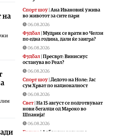
Спорт шоу
|
Aна Ивановиќ ужива
 на
во животот за сите пари
06.08.2026
Фудбал
|
Мудрик се врати во Челзи
држи
по една година, дали ќе заигра?
06.08.2026
Фудбал
|
Пресврт: Винисиус
останува во Реал?
06.08.2026
т
Спорт шоу
|
Дедото на Ноле: Јас
ја
сум Хрват по националност
06.08.2026
Алим
Свет
|
На 15 август се подготвуваат
нови бегалци од Мароко во
Шпанија!
06.08.2026
лади
Балкан
|
Албански знамиња
развиорени во европски Улцињ