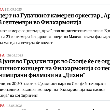
КА
|
21.09.2025
ерт на Гудачкиот камерен оркестар „А
23 септември во Филхармонија
иот камерен оркестар „Арко“, под диригентската палка на Ер
на 23 септември ќе одржи концерт во Македонската филхар
а магија на вечерта ќе внесат
РА
|
26.05.2025
3 јуни во Градски парк во Скопје ќе се о
ишниот концерт на Филхармонија со пе
анимирани филмови на „Дизни“
јуни, во 20,30 часот во Градскиот парк во Скопје ќе се одржи
ционалниот годишен концерт на Филхармонија под наслов
зија“ на кој диригент
РА
|
18.05.2025