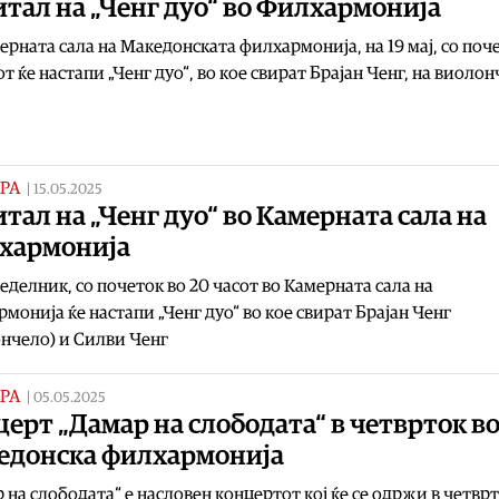
тал на „Ченг дуо“ во Филхармонија
ерната сала на Македонската филхармонија, на 19 мај, со поч
от ќе настапи „Ченг дуо“, во кое свират Брајан Ченг, на виоло
РА
|
15.05.2025
тал на „Ченг дуо“ во Камерната сала на
хармонија
еделник, со почеток во 20 часот во Камерната сала на
монија ќе настапи „Ченг дуо“ во кое свират Брајан Ченг
нчело) и Силви Ченг
РА
|
05.05.2025
ерт „Дамар на слободата“ в четврток в
едонска филхармонија
 на слободата“ е насловен концертот кој ќе се одржи в четврт