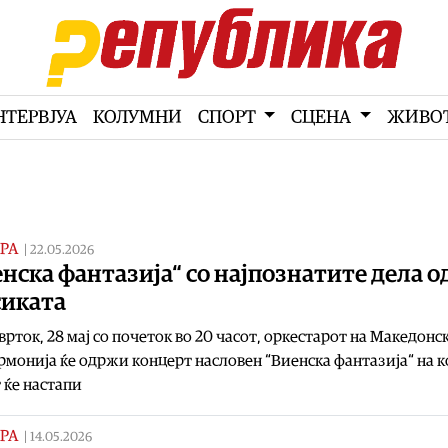
НТЕРВЈУА
КОЛУМНИ
СПОРТ
СЦЕНА
ЖИВО
РА
|
22.05.2026
нска фантазија“ со најпознатите дела о
сиката
врток, 28 мај со почеток во 20 часот, оркестарот на Македонс
монија ќе одржи концерт насловен “Виенска фантазија“ на ко
 ќе настапи
РА
|
14.05.2026