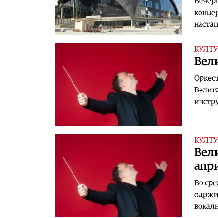
Вечерв
концер
настап
КУЛТУ
Вел
Оркест
Велигд
инстру
КУЛТУ
Вел
апр
Во сре
одржи 
вокалн