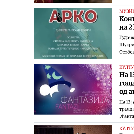
МУЗИ
Конц
на 
Гудачк
Шукри 
Особен
КУЛТУ
На 1
год
од 
На 13 
тради
„Фанта
КУЛТУ