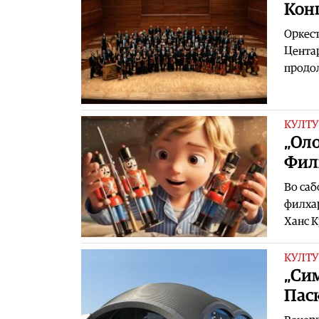
Кон
Оркест
Центар
продол
КУЛТУ
„Оло
Фил
Во саб
филхар
Ханс К
КУЛТУ
„Си
Пас