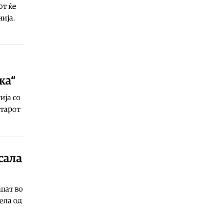
06.08.2026
от ќе
ија.
Здравје
|
Леонид Индов: Ми даваа
само три проценти шанси да
преживеам, денес живеам со
полна брзина
06.08.2026
Свет
|
Унгарскиот парламент во
ка“
вторник го избира шефот на
државата, а кандидатот на Тиса сè
ија со
уште не е познат
нтарот
06.08.2026
Билборд
|
Жештини, невремиња и
пожари: Сè поголем товар за
инфраструктурата
сала
06.08.2026
Здравје
|
Како да спречите
уринарни инфекции за време на
апат во
летните одмори?
ела од
06.08.2026