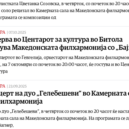
истката Цветанка Созовска, в четврток, со почеток во 20 час
соло рецитал во Камерната сала на Македонската филхармон
грамата се композиции од
РА
|
07.10.2025
рва во Центарот за култура во Битола
ува Македонската филхармонија со „Бај
цертот во Гевгелија, оркестарот на Македонската филхармон
“, на 7 октомври со почеток во 20:00 часот, ќе гостува и во Це
тура
РА
|
23.09.2025
ерт на дуо „Гелебешеви“ во Камерната 
Филхармонија
 дуо „Гелебешеви“, в четврток со почеток во 20 часот ќе наст
ата сала на Македонската филхармонија. На програмата се д
Вагнер,