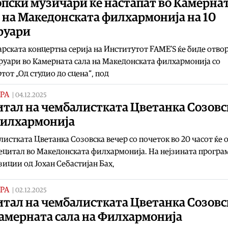
пски музичари ќе настапат во Камерна
 на Македонската филхармонија на 10
руари
рската концертна серија на Институтот FAME’S ќе биде отво
руари во Камерната сала на Македонската филхармонија со
тот „Од студио до сцена“, под
РА
|
04.12.2025
итал на чембалистката Цветанка Созовс
Филхармонија
истката Цветанка Созовска вечер со почеток во 20 часот ќе
ецитал во Македонската филхармонија. На нејзината програм
иции од Јохан Себастијан Бах,
РА
|
02.12.2025
итал на чембалистката Цветанка Созовс
Камерната сала на Филхармонија