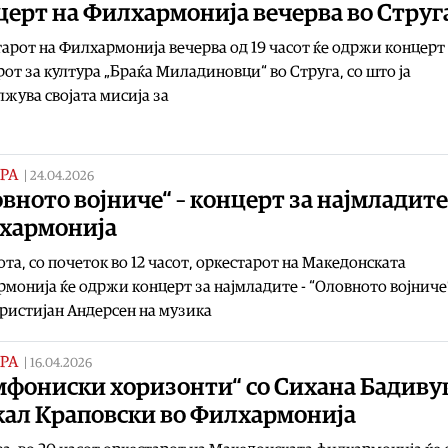
церт на Филхармонија вечерва во Струг
арот на Филхармонија вечерва од 19 часот ќе одржи концерт
от за култура „Браќа Миладиновци“ во Струга, со што ја
жува својата мисија за
РА
|
24.04.2026
вното војниче“ – концерт за најмладите
хармонија
ота, со почеток во 12 часот, оркестарот на Македонската
монија ќе одржи концерт за најмладите - “Оловното војниче
ристијан Андерсен на музика
РА
|
16.04.2026
мфониски хоризонти“ со Сихана Бадиву
кал Краповски во Филхармонија