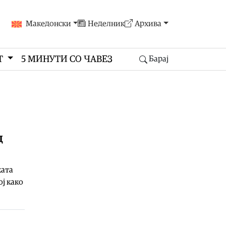
Македонски
Неделник
Архива
Т
5 МИНУТИ СО ЧАВЕЗ
Барај
д
ката
ј како