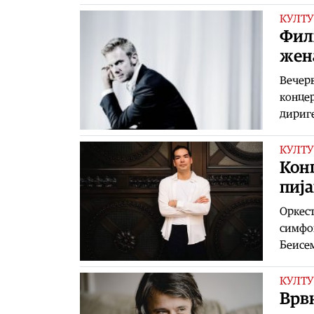
КУЛТУ
Фил
жен
Вечерв
концер
дириге
КУЛТУ
Конц
пиј
Оркест
симфон
Беисем
КУЛТУ
Врв