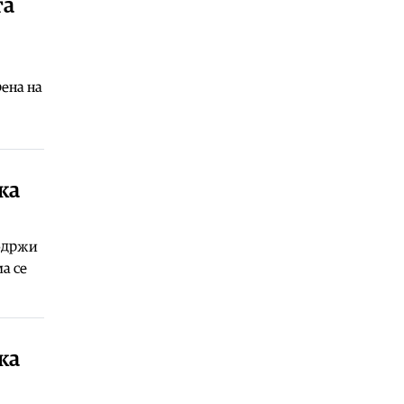
та
06.08.2026
Балкан
|
Зеленски в сабота во
официјална посета на Србија, ќе се
сретне со Вучиќ
рена на
06.08.2026
Македонија
|
Помалку првачиња,
помалку иднина: Демографската
криза веќе стигна до училишните
клупи
ка
06.08.2026
Балкан
|
Први случаи на
 одржи
западнонилска треска во Србија:
а се
Две постари лица во Белград
хоспитализирани со
невроинвазивна форма
06.08.2026
Сервиси
|
Вкупно 18 пожари на
ка
отворено денеска до 18 часот, два
се активни