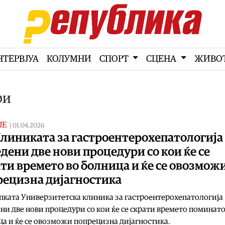
НТЕРВЈУА
КОЛУМНИ
СПОРТ
СЦЕНА
ЖИВО
ри
ЈЕ
|
01.04.2026
Клиниката за гастроентерохепатологија
дени две нови процедури со кои ќе се
ти времето во болница и ќе се овозмож
рецизна дијагностика
пката Универзитетска клиника за гастроентерохепатологија
ни две нови процедури со кои ќе се скрати времето поминато
а и ќе се овозможи попрецизна дијагностика.