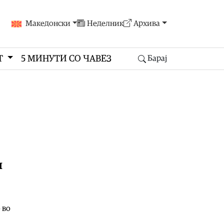
Македонски
Неделник
Архива
Т
5 МИНУТИ СО ЧАВЕЗ
Барај
и
 во