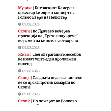
Музика
|
Битолскиот Камерен
оркестар ќе одржи концерт на
Големо Езеро на Пелистер
09.08.2026
Скопје
|
Во Драчево вечерва
проекција на „Трето полувреме“
во рамки на киното на отворено
09.08.2026
Живот
|
Дел од граѓаните месецов
ќе имаат уште еден продолжен
викенд
09.08.2026
Скопје
|
Следната недела авионски
ќе се прска против комарци во
Скопје
09.08.2026
Скопје
|
По пожарот во Волково
жителите бараат запуштените
ниви да се расчистуваат или да