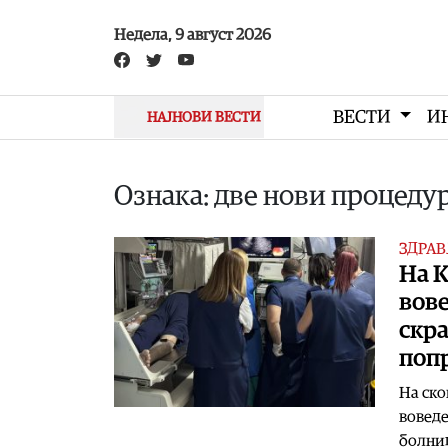
Skip to main content
Недела, 9 август 2026
ВЕСТИ
И
НАЈНОВИ ВЕСТИ
Ознака: две нови процеду
ЗДРАВ
На 
вове
скра
поп
На ско
воведе
болниц