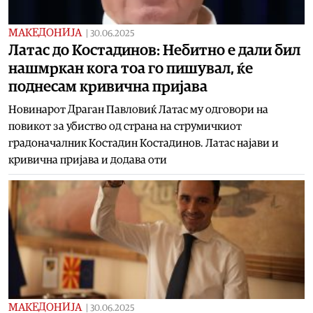
МАКЕДОНИЈА
|
30.06.2025
Латас до Костадинов: Небитно е дали бил
нашмркан кога тоа го пишувал, ќе
поднесам кривична пријава
Новинарот Драган Павловиќ Латас му одговори на
повикот за убиство од страна на струмичкиот
градоначалник Костадин Костадинов. Латас најави и
кривична пријава и додава оти
МАКЕДОНИЈА
|
30.06.2025