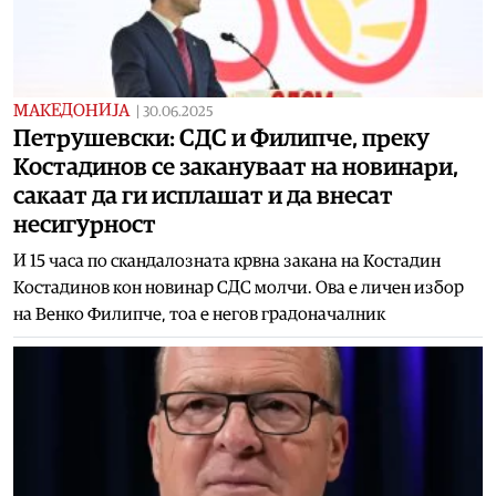
МАКЕДОНИЈА
|
30.06.2025
Петрушевски: СДС и Филипче, преку
Костадинов се закануваат на новинари,
сакаат да ги исплашат и да внесат
несигурност
И 15 часа по скандалозната крвна закана на Костадин
Костадинов кон новинар СДС молчи. Ова е личен избор
на Венко Филипче, тоа е негов градоначалник