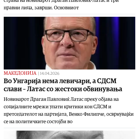
страна на новинарот Драган Павловиќ-Латас и три
правни лица, заврши. Основниот
МАКЕДОНИЈА
|
14.04.2026
Во Унгарија нема левичари, а СДСМ
слави – Латас со жестоки обвинувања
Новинарот Драган Павловиќ Латас преку објава на
социјалните мрежи упати критики кон СДСМ и
претседателот на партијата, Венко Филипче, осврнувајќи
се на политичките состојби во