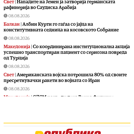
Свет
|
Нападите на Јемен ја затворија германската
рафинерија во Саудиска Арабија
08.08.2026
Балкан
|
Албин Курти го гаѓаа со јајца на
конститутивната седница на косовското Собрание
08.08.2026
Македонија
|
Со координирана институционална акција
успешно транспортиран пациент со сериозна повреда
од Турција
08.08.2026
Свет
|
Американската војска потрошила 80% од своите
пресретнувачки ракети во војната со Иран
08.08.2026
Македонија
|
СДСМ потврди дека Венко Филипче
испратил осудени насилници
08.08.2026
Свет
|
Повеќето земји од групата Г7 трошат повеќе за
отплата на долговите отколку за одбрана
08.08.2026