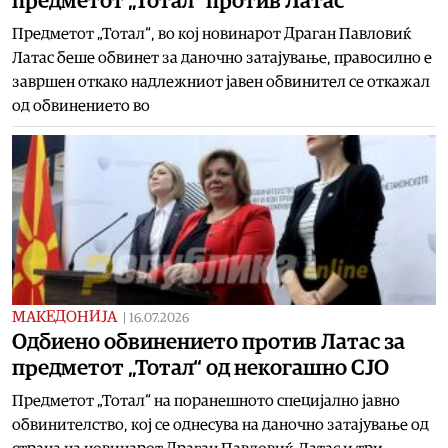
предметот „Тотал“ против Латас
Предметот „Тотал“, во кој новинарот Драган Павловиќ
Латас беше обвинет за даночно затајување, правосилно е
завршен откако надлежниот јавен обвинител се откажал
од обвинението во
МАКЕДОНИЈА
|
16.07.2026
Одбиено обвинението против Латас за
предметот „Тотал“ од некогашно СЈО
Предметот „Тотал“ на поранешното специјално јавно
обвинителство, кој се однесува на даночно затајување од