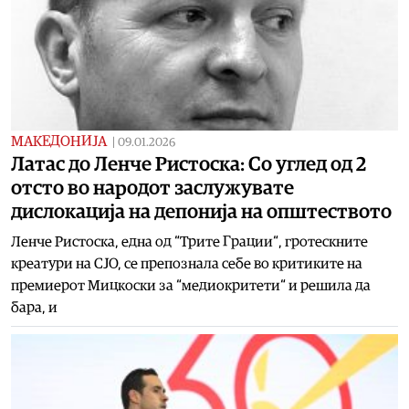
МАКЕДОНИЈА
|
09.01.2026
Латас до Ленче Ристоска: Со углед од 2
отсто во народот заслужувате
дислокација на депонија на општеството
Ленче Ристоска, една од “Трите Грации“, гротескните
креатури на СЈО, се препознала себе во критиките на
премиерот Мицкоски за “медиокритети“ и решила да
бара, и