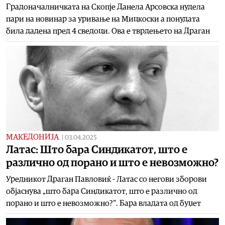
Градоначалничката на Скопје Данела Арсовска нудела
пари на новинар за уривање на Мицкоски а понудата
била дадена пред 4 сведоци. Ова е тврдењето на Драган
МАКЕДОНИЈА
|
03.04.2025
Латас: Што бара Синдикатот, што е
различно од порано и што е невозможно?
Уредникот Драган Павловиќ - Латас со негови зборови
објаснува „што бара Синдикатот, што е различно од
порано и што е невозможно?“. Бара владата од буџет