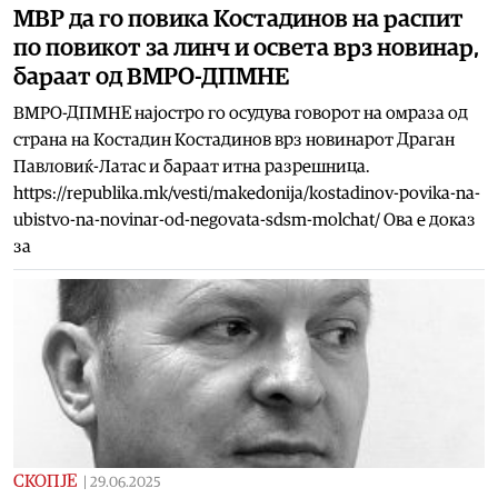
МВР да го повика Костадинов на распит
по повикот за линч и освета врз новинар,
бараат од ВМРО-ДПМНЕ
ВМРО-ДПМНЕ најостро го осудува говорот на омраза од
страна на Костадин Костадинов врз новинарот Драган
Павловиќ-Латас и бараат итна разрешница.
https://republika.mk/vesti/makedonija/kostadinov-povika-na-
ubistvo-na-novinar-od-negovata-sdsm-molchat/ Ова е доказ
за
СКОПЈЕ
|
29.06.2025