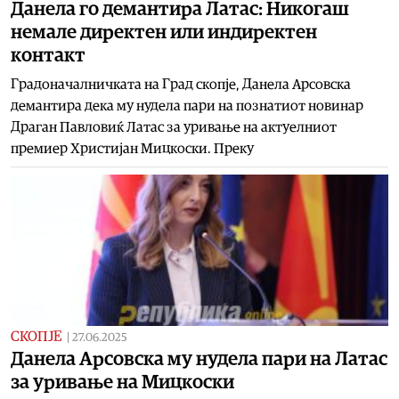
Данела го демантира Латас: Никогаш
немале директен или индиректен
контакт
Градоначалничката на Град скопје, Данела Арсовска
демантира дека му нудела пари на познатиот новинар
Драган Павловиќ Латас за уривање на актуелниот
премиер Христијан Мицкоски. Преку
СКОПЈЕ
|
27.06.2025
Данела Aрсовска му нудела пари на Латас
за уривање на Мицкоски