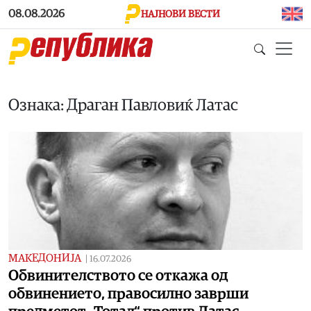
Skip to main content
08.08.2026
НАЈНОВИ ВЕСТИ
Ознака: Драган Павловиќ Латас
МАКЕДОНИЈА
|
16.07.2026
Обвинителството се откажа од
обвинението, правосилно заврши