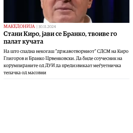
МАКЕДОНИЈА
|
30.11.2024
Стани Киро, јави се Бранко, твоиве го
палат кучата
На што спадна некогаш “државотворниот“ СДСМ на Киро
Глигоров и Бранко Црвенковски. Да биде соучесник на
корумпираните од ДУИ да предизвикаат меѓуетничка
тепачка од масовни