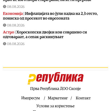
08.08.2026
Економија
|
Инфлацијата во јули падна на 2,3 отсто,
пониска од просекот во еврозоната
08.08.2026
Астро
|
Хороскопски двојки кои совршено си
одговараат, а сепак раскинуваат
08.08.2026
Здравје
|
Кога е идеалното време за оброк?
08.08.2026
Хроника
|
Уапсен возач во врска со сообраќајката во
Скопје во која загина 19-годишен мотоциклист
08.08.2026
Македонија
|
Мисајловски: Вербата на бранителите во
татковината е наша водилка, одлучно да продолжиме
Прва Република ДОО Скопје
да ги чуваме националните интереси
Импресум
Маркетинг
Контакт
08.08.2026
Услови за користење
Балкан
|
Во Албанија се запали комбе со македонски