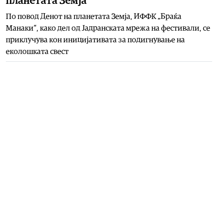
планетата Земја
По повод Денот на планетата Земја, ИФФК „Браќа
Манаки“, како дел од Јадранската мрежа на фестивали, се
приклучува кон иницијативата за подигнување на
еколошката свест