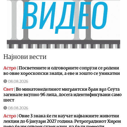
Најнови вести
Астро
|
Посветените и одговорните сопрузи се родени
во овие хороскопски знаци, а еве и зошто се уникатни
08.08.2026
Свет
|
Во минатонеделниот мигрантски бран врз Сеута
загинале вкупно 96 лица, досега идентификувани само
шест
08.08.2026
Астро
|
Овие 3 знака ќе ги научат најважните животни
лекции до 6 јануари 2027 година: Ретроградниот Хирон
прво ќе им отвори стари рани, па ќе ги прероди