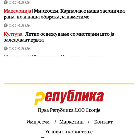
08.08.2026
Македонија
|
Мицкоски: Карпалак е наша заедничка
рана, но и наша обврска да паметиме
08.08.2026
Култура
|
Летно освежување со мистерии што ја
заледуваат крвта
08.08.2026
Македонија
|
Ристовски: Карпалак е аманет –
Македонија не ги заборава своите херои
08.08.2026
Култура
|
Извонреден концерт за пијано и виолончело
донесе Грчката вечер на „Охридско лето“
08.08.2026
Музика
|
Ренесансниот хор „Готик Војсис“ вечерва на
програмата на „Охридско лето“
Прва Република ДОО Скопје
08.08.2026
Импресум
Маркетинг
Контакт
Економија
|
ЛДП: Потпишувањето на договорите за
Услови за користење
третата фаза од железничкиот Коридор 8 е важен чекор