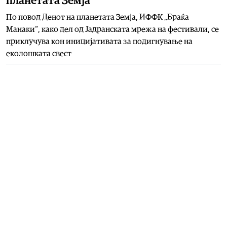
планетата Земја
По повод Денот на планетата Земја, ИФФК „Браќа
Манаки“, како дел од Јадранската мрежа на фестивали, се
приклучува кон иницијативата за подигнување на
еколошката свест