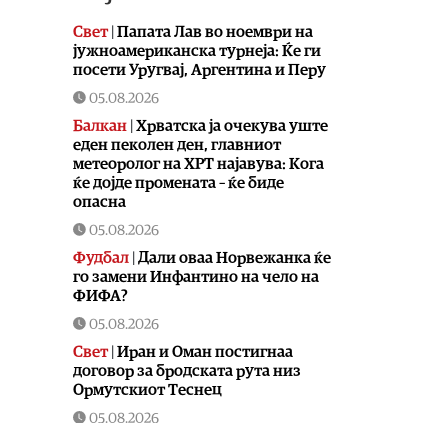
Свет
|
Папата Лав во ноември на
јужноамериканска турнеја: Ќе ги
посети Уругвај, Аргентина и Перу
05.08.2026
Балкан
|
Хрватска ја очекува уште
еден пеколен ден, главниот
метеоролог на ХРТ најавува: Кога
ќе дојде промената – ќе биде
опасна
05.08.2026
Фудбал
|
Дали оваа Норвежанка ќе
го замени Инфантино на чело на
ФИФА?
05.08.2026
Свет
|
Иран и Оман постигнаа
договор за бродската рута низ
Ормутскиот Теснец
05.08.2026
Свет
|
Русија погодила уште три