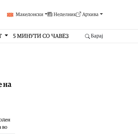
Македонски
Неделник
Архива
Т
5 МИНУТИ СО ЧАВЕЗ
Барај
 на
роден
а во