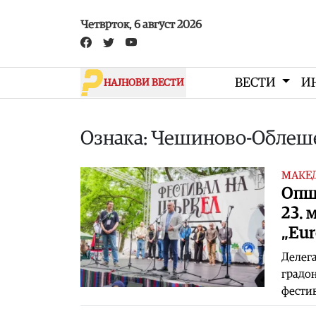
Skip to main content
Четврток, 6 август 2026
ВЕСТИ
И
НАЈНОВИ ВЕСТИ
Ознака: Чешиново-Облеш
МАКЕ
Опш
23. 
„Eur
Делег
градон
фестив