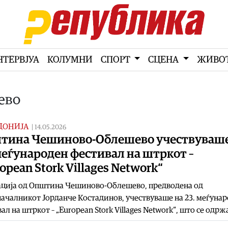
НТЕРВЈУА
КОЛУМНИ
СПОРТ
СЦЕНА
ЖИВО
ево
ДОНИЈА
|
14.05.2026
тина Чешиново-Облешево учествуваше
меѓународен фестивал на штркот –
opean Stork Villages Network“
ација од Општина Чешиново-Облешево, предводена од
ачалникот Јорданче Костадинов, учествуваше на 23. меѓуна
ал на штркот – „European Stork Villages Network“, што се одрж