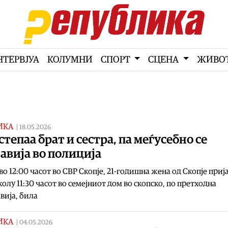
НТЕРВЈУА
КОЛУМНИ
СПОРТ
СЦЕНА
ЖИВО
ИКА
|
18.05.2026
степаа брат и сестра, па меѓусебно се
авија во полиција
во 12:00 часот во СВР Скопје, 21-годишна жена од Скопје приј
колу 11:30 часот во семејниот дом во скопско, по претходна
вија, била
ИКА
|
04.05.2026