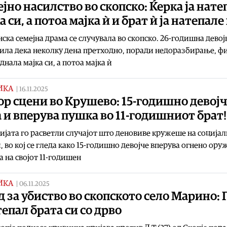
јно насилство во скопско: Ќерка ја нате
а си, а потоа мајка ѝ и брат ѝ ја натепале
ска семејна драма се случувала во скопско. 26-годишна девој
ила дека неколку дена претходно, поради недоразбирање, ф
аднала мајка си, а потоа мајка ѝ
ИКА
|
16.11.2025
р сцени во Крушево: 15-годишно девојч
 и вперува пушка во 11-годишниот брат!
јата го расветли случајот што деновиве кружеше на соција
 во кој се гледа како 15-годишно девојче вперува огнено оруж
а на својот 11-годишен
ИКА
|
06.11.2025
 за убиство во скопското село Марино: 
епал брата си со дрво