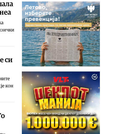
пала
 неа
ка
изички
е си
лните
је кон
Го