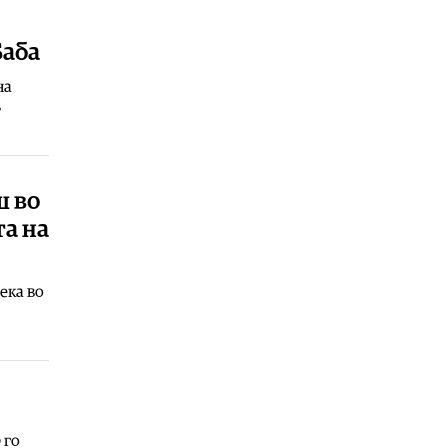
Здравје
|
Дали навистина е штетно
да спиете со вклучен вентилатор?
Баба
08.08.2026
на
Свет
|
Американски функционер
т
тврди дека на повидок е договор
за Ормуската теснина
08.08.2026
Фудбал
|
УЕФА потврди исплата на
ш во
шестцифрена сума на поранешна
вработена, Инфантино ги негира
та на
обвинувањата
08.08.2026
ека во
Сервиси
|
Денеска е летна Света
Петка, синоним за надеж, утеха и
верба
08.08.2026
Фудбал
|
Барселона го откажа
натпреварот во Мароко поради
„неизвесните околности“ во
 го