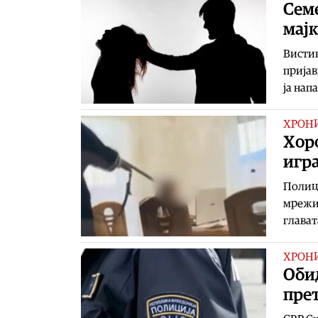
Семе
мајк
Вистин
пријав
ја нап
ХРОН
Хоро
игра
Полици
мрежи,
глават
ХРОН
Обид
прет