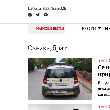
Skip to main content
Сабота, 8 август 2026
ВЕСТИ
И
НАЈНОВИ ВЕСТИ
Ознака: брат
ХРОН
Се и
приј
Вчера 
дека о
распра
ХРОН