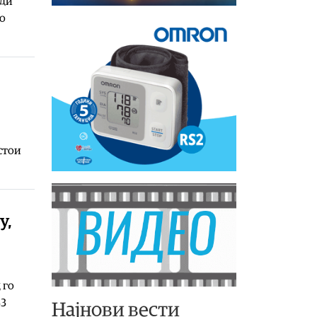
ади
во
стои
у,
 го
33
Најнови вести