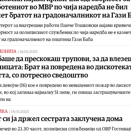
отениот во МВР по чија наредба не бил
ет братот на градоначалникот на Гази 
терот за внатрешни работи Панче Тошковски најави кривич
рност за полицискиот службеник по чија наредба не е казне
 на градоначалникот на општина Гази Баба
ДОНИЈА
|
16.03.2025
аше да прескокаш трупови, за да влезе
ицата: Брат на повредена во дискотека
та, со потресно сведоштво
а девојче (16) кое е повредено во невидениот пожар во дискот
, во кој загинаа најмалку 51 лицe, ги опиша застрашувачките
ти на
ИКА
|
14.03.2025
 си ја држел сестрата заклучена дома
ечер во 23.30 часот, полициски службеници од ОВР Гостивар