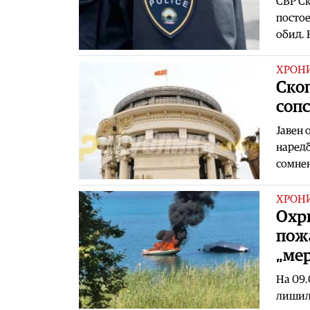
СВР Ск
постое
обид. 
ХРОН
Скоп
соп
Јавен 
наредб
сомнен
ХРОН
Охри
пожа
„ме
На 09.
лишиле