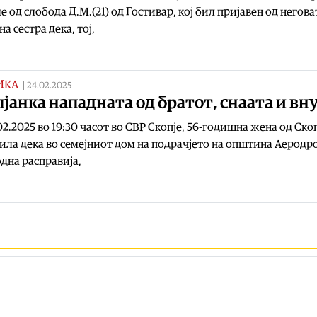
 од слобода Д.М.(21) од Гостивар, кој бил пријавен од неговат
а сестра дека, тој,
ИКА
|
24.02.2025
јанка нападната од братот, снаата и вн
02.2025 во 19:30 часот во СВР Скопје, 56-годишна жена од Ско
ила дека во семејниот дом на подрачјето на општина Аеродр
дна расправија,