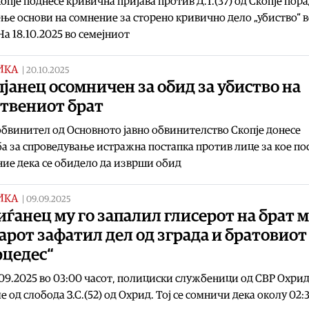
опје поднесе кривична пријава против Д.Т.(37) од Скопје пор
ње основи на сомнение за сторено кривично дело „убиство“ 
На 18.10.2025 во семејниот
ИКА
|
20.10.2025
јанец осомничен за обид за убиство на
ствениот брат
обвинител од Основното јавно обвинителство Скопје донесе
а за спроведување истражна постапка против лице за кое по
ие дека се обидело да изврши обид
ИКА
|
09.09.2025
ѓанец му го запалил глисерот на брат м
рот зафатил дел од зграда и братовиот
рцедес“
09.2025 во 03:00 часот, полициски службеници од СВР Охрид
 од слобода З.С.(52) од Охрид. Тој се сомничи дека околу 02: