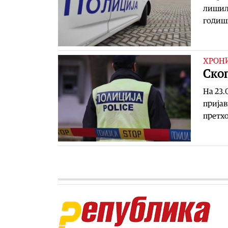
лишиле
годишн
ХРОН
Скоп
На 23.
пријав
претхо