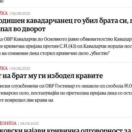
во
ИКА
|
06.08.2025
одишен кавадарчанец го убил брата си, 
пал во дворот
а ОВР Кавадарци до Основното јавно обвинителство Кавадар
е кривична пријава против С.И.(43) од Кавадарци поради по
 на сомнение дека сторил кривичнo делo „убиство“
ИКА
|
04.06.2025
 на брат му ги избодел кравите
ски службеници од ОВР Гостивар го лишиле од слобода И.О.
тиварско село, постапувајќи по претходна пријава дека со ост
т повредил две крави на
ДОНИЈА
|
28.04.2025
ковски најави кривична одговорност за