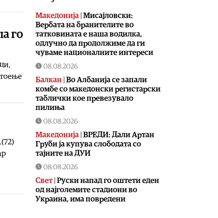
Македонија
|
Мисајловски:
Вербата на бранителите во
па го
татковината е наша водилка,
одлучно да продолжиме да ги
чуваме националните интереси
ци,
08.08.2026
стоење
Балкан
|
Во Албанија се запали
комбе со македонски регистарски
таблички кое превезувало
пилиња
08.08.2026
Македонија
|
ВРЕДИ: Дали Артан
(72)
Груби ја купува слободата со
тајните на ДУИ
ар
08.08.2026
Свет
|
Руски напад го оштети еден
од најголемите стадиони во
Украина, има повредени
08.08.2026