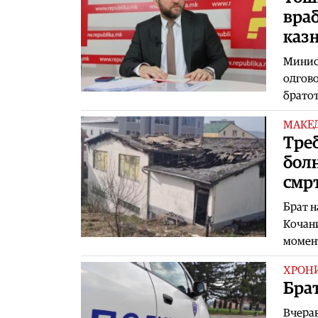
враб
казн
Минис
одгово
братот
МАКЕ
Треб
болн
смрт
Брат н
Кочани
момен
ХРОН
Брат
Вчерав