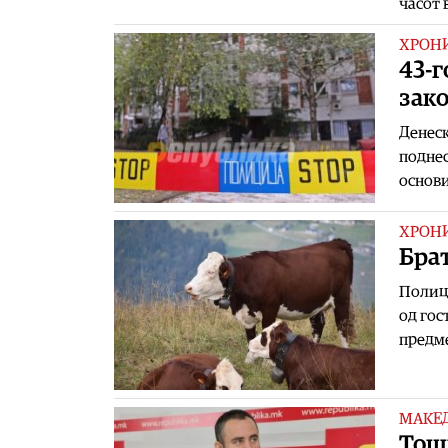
часот 
ХРОН
43-г
зако
Денеск
поднес
основи
ХРОН
Брат
Полици
од гос
предме
МАКЕ
Тош