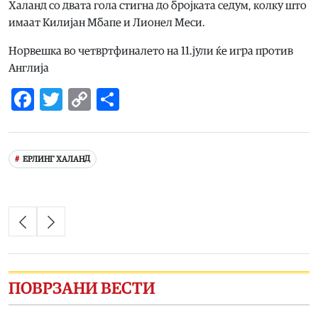
Халанд со двата гола стигна до бројката седум, колку што
имаат Килијан Мбапе и Лионел Меси.
Норвешка во четвртфиналето на 11.јули ќе игра против
Англија
Facebook
Twitter
Copy
Share
Link
ЕРЛИНГ ХАЛАНД
ПОВРЗАНИ ВЕСТИ