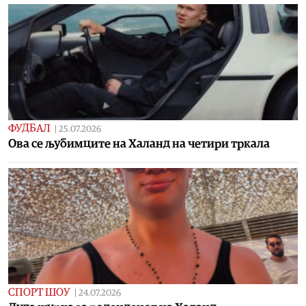
ФУДБАЛ
|
25.07.2026
Ова се љубимците на Халанд на четири тркала
СПОРТ ШОУ
|
24.07.2026