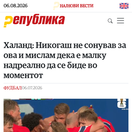
Skip to main content
06.08.2026
НАЈНОВИ ВЕСТИ
Халанд: Никогаш не сонував за
ова и мислам дека е малку
надреално да се биде во
моментот
ФУДБАЛ
06.07.2026