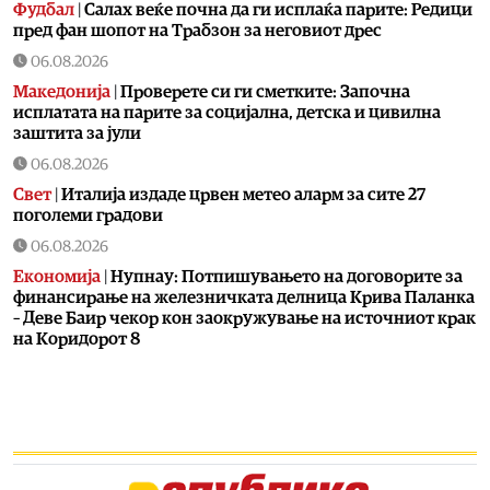
Фудбал
|
Салах веќе почна да ги исплаќа парите: Редици
пред фан шопот на Трабзон за неговиот дрес
06.08.2026
Македонија
|
Проверете си ги сметките: Започна
исплатата на парите за социјална, детска и цивилна
заштита за јули
06.08.2026
Свет
|
Италија издаде црвен метео аларм за сите 27
поголеми градови
06.08.2026
Економија
|
Нупнау: Потпишувањето на договорите за
финансирање на железничката делница Крива Паланка
– Деве Баир чекор кон заокружување на источниот крак
на Коридорот 8
06.08.2026
Естрада
|
Ова го може само таа: Лепа Брена падна на
бина
06.08.2026
Фудбал
|
Роналдо уште се одмoра од СП