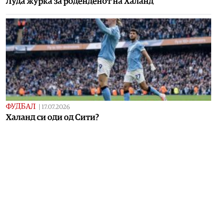
Луда журка за роденденот на Халанд
ФУДБАЛ
|
17.07.2026
Халанд си оди од Сити?