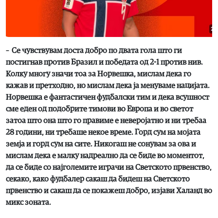
– Се чувствувам доста добро по двата гола што ги
постигнав против Бразил и победата од 2-1 против нив.
Колку многу значи тоа за Норвешка, мислам дека го
кажав и претходно, но мислам дека ја менуваме нацијата.
Норвешка е фантастичен фудбалски тим и дека всушност
сме еден од подобрите тимови во Европа и во светот
затоа што она што го правиме е неверојатно и ни требаа
28 години, ни требаше некое време. Горд сум на мојата
земја и горд сум на сите. Никогаш не сонувам за ова и
мислам дека е малку надреално да се биде во моментот,
да се биде со најголемите играчи на Светското првенство,
секако, како фудбалер сакаш да бидеш на Светското
првенство и сакаш да се покажеш добро, изјави Халанд во
микс зоната.