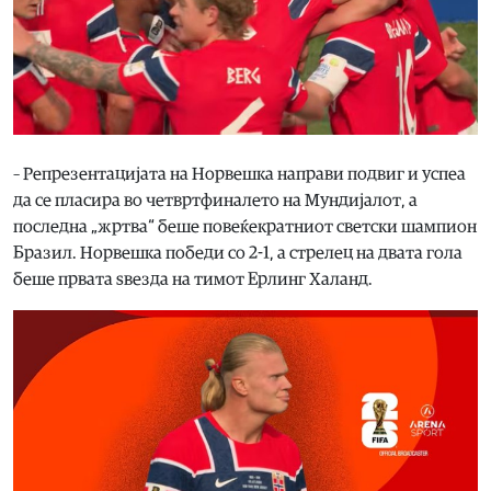
– Репрезентацијата на Норвешка направи подвиг и успеа
да се пласира во четвртфиналето на Мундијалот, а
последна „жртва“ беше повеќекратниот светски шампион
Бразил. Норвешка победи со 2-1, а стрелец на двата гола
беше првата ѕвезда на тимот Ерлинг Халанд.