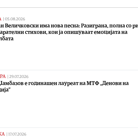
А
|
05.08.2026
н Величковски има нова песна: Разиграна, полна со р
арателни стихови, кои ја опишуваат емоцијата на
лбата
РА
|
29.07.2026
Џамбазов е годинашен лауреат на МТФ „Денови на
ија“
КА
|
17.07.2026