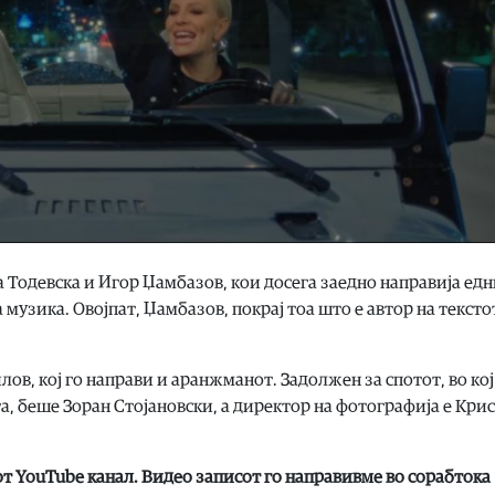
 Тодевска и Игор Џамбазов, кои досега заедно направија едн
музика. Овојпат, Џамбазов, покрај тоа што е автор на тексто
ов, кој го направи и аранжманот. Задолжен за спотот, во кој
а, беше Зоран Стојановски, а директор на фотографија е Кри
от YouTube канал. Видео записот го направивме во сорабтока