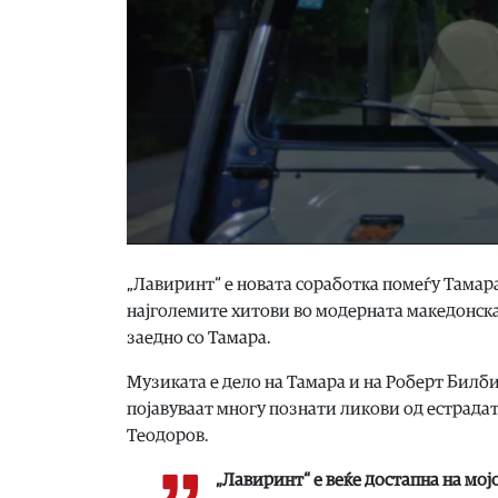
„Лавиринт“ е новата соработка помеѓу Тамара
најголемите хитови во модерната македонска 
заедно со Тамара.
Музиката е дело на Тамара и на Роберт Билбил
појавуваат многу познати ликови од естрадат
Теодоров.
„Лавиринт“ е веќе достапна на мој