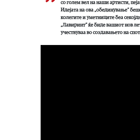
со голем вел на наши артисти, пе
Идејата на ова „обединување“ беш
колегите и уметниците беа секојдн
„Лавиринт“ ќе биде вашиот нов лет
учествуваа во создавањето на спот