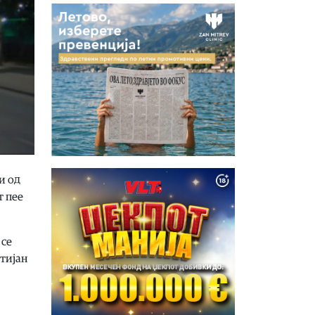
и од
т пее
 се
стијан