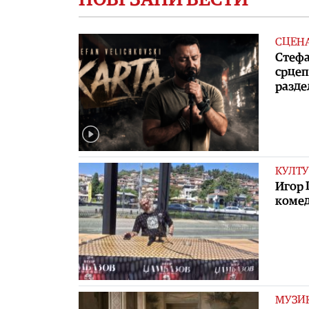
СЦЕН
Стефа
срцеп
разде
КУЛТУ
Игор 
комед
МУЗИ