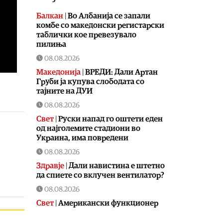
Балкан
|
Во Албанија се запали
комбе со македонски регистарски
таблички кое превезувало
пилиња
08.08.2026
Македонија
|
ВРЕДИ: Дали Артан
Груби ја купува слободата со
тајните на ДУИ
08.08.2026
Свет
|
Руски напад го оштети еден
од најголемите стадиони во
Украина, има повредени
08.08.2026
Здравје
|
Дали навистина е штетно
да спиете со вклучен вентилатор?
08.08.2026
Свет
|
Американски функционер
тврди дека на повидок е договор
за Ормуската теснина