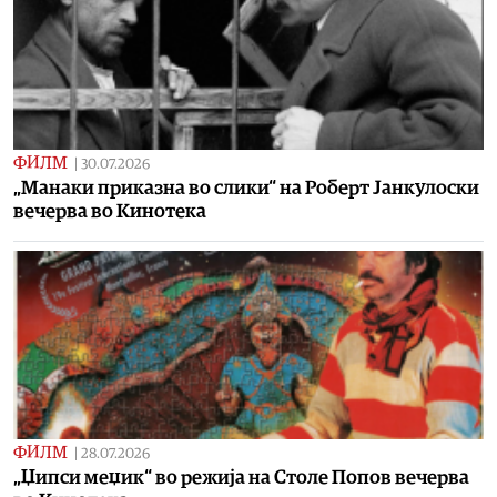
ФИЛМ
|
30.07.2026
„Манаки приказна во слики“ на Роберт Јанкулоски
вечерва во Кинотека
ФИЛМ
|
28.07.2026
„Џипси меџик“ во режија на Столе Попов вечерва