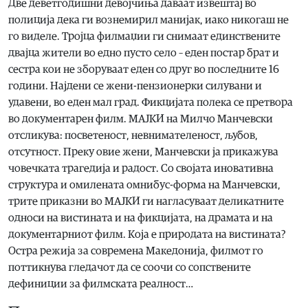
Две деветгодишни девојчиња даваат извештај во
полиција дека ги вознемирил манијак, иако никогаш не
го виделе. Тројца филмаџии ги снимаат единствените
двајца жители во едно пусто село – еден постар брат и
сестра кои не зборуваат еден со друг во последните 16
години. Најдени се жени-пензионерки силувани и
удавени, во еден мал град. Фикцијата полека се претвора
во документарен филм. МАЈКИ на Милчо Манчевски
отсликува: посветеност, невнимателеност, љубов,
отсутност. Преку овие жени, Манчевски ја прикажува
човечката трагедија и радост. Со својата иновативна
структура и омилената омнибус-форма на Манчевски,
трите приказни во МАЈКИ ги нагласуваат деликатните
односи на вистината и на фикцијата, на драмата и на
документарниот филм. Која е природата на вистината?
Остра режија за современа Македонија, филмот го
поттикнува гледачот да се соочи со сопствените
дефиниции за филмската реалност…