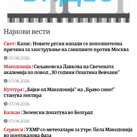
Најнови вести
Свет
|
Калас: Новите руски напади се дополнителна
причина за заострување на санкциите против Москва
07.08.2026
Македонија
|
Сиљановска Давкова на Свечената
академија по повод „30 години Општина Вевчани“
07.08.2026
Култура
|
„Бајки од Македонија“ на „Браво сине!“
станува лектира
07.08.2026
Балкан
|
Зеленски допатува во Белград
07.08.2026
Сервиси
|
УХМР со метеоаларм за утре: Цела Македонија
во портокалова фаза