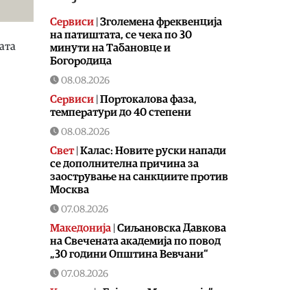
Сервиси
|
Зголемена фреквенција
на патиштата, се чека по 30
лата
минути на Табановце и
Богородица
08.08.2026
Сервиси
|
Портокалова фаза,
температури до 40 степени
08.08.2026
Свет
|
Калас: Новите руски напади
се дополнителна причина за
заострување на санкциите против
Москва
07.08.2026
Македонија
|
Сиљановска Давкова
на Свечената академија по повод
„30 години Општина Вевчани“
07.08.2026
Култура
|
„Бајки од Македонија“ на
„Браво сине!“ станува лектира