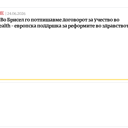
ЈЕ
|
24.06.2026
 Во Брисел го потпишавме договорот за учество во
alth – европска поддршка за реформите во здравство