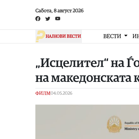
Skip to main content
Сабота, 8 август 2026
ВЕСТИ
И
НАЈНОВИ ВЕСТИ
„Исцелител“ на Ѓ
на македонската 
ФИЛМ
04.05.2026