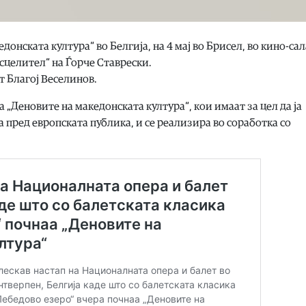
онската култура“ во Белгија, на 4 мај во Брисел, во кино-са
сцелител“ на Ѓорче Ставрески.
т Благој Веселинов.
 „Деновите на македонската култура“, кои имаат за цел да ја
пред европската публика, и се реализира во соработка со