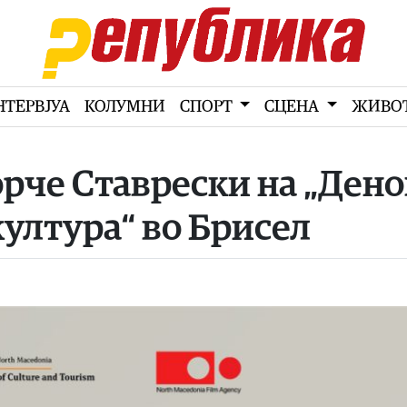
НТЕРВЈУА
КОЛУМНИ
СПОРТ
СЦЕНА
ЖИВО
орче Ставрески на „Ден
култура“ во Брисел