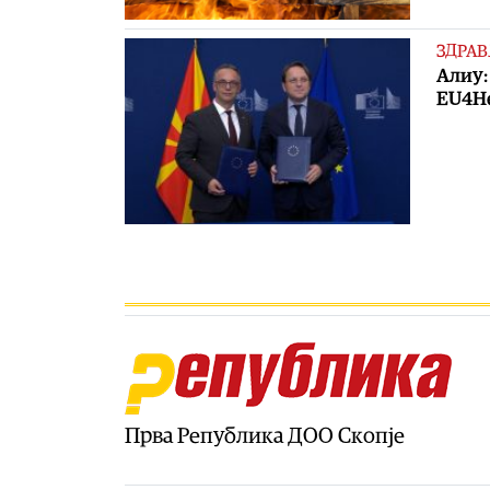
ЗДРАВ
Алиу:
EU4He
Прва Република ДОО Скопје