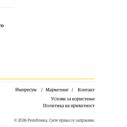
каде биле симбол на плодност,
изобилство и долговечност
07.08.2026
Филм
|
17. МакеДокс под мотото
то
„Само сонот е стварност“ од 20-27
август
07.08.2026
Македонија
|
ЦУК: До 18 часот
регистрирани 18 пожари на
отворено, четири се активни, два
се под контрола, а 12 се изгаснати
07.08.2026
Сцена
|
Лозано, Тони Зен и Два
бона викендов на С.О.С. Фестивал
Импресум
Маркетинг
Контакт
во Битола
Услови за користење
07.08.2026
Политика на приватност
Култура
|
Охрид ќе одбележи два
големи јубилеја посветени на
Свети Климент и Охридската
© 2026 Република. Сите права се задржани.
книжевна школа