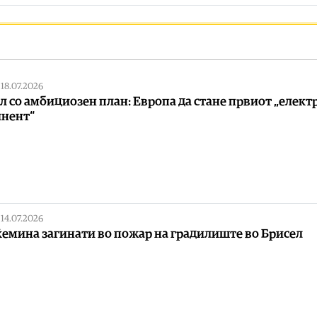
|
18.07.2026
л со амбициозен план: Европа да стане првиот „елект
нент“
|
14.07.2026
емина загинати во пожар на градилиште во Брисел