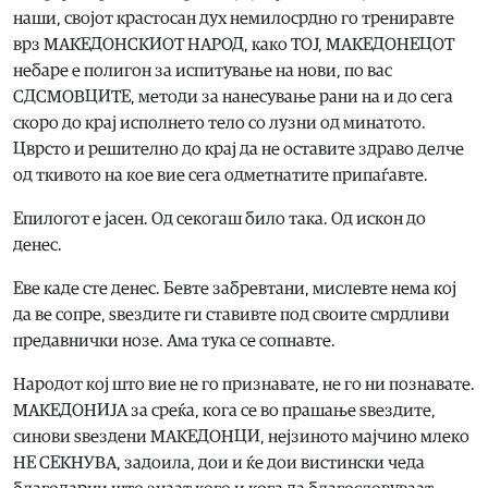
наши, својот крастосан дух немилосрдно го трениравте
врз МАКЕДОНСКИОТ НАРОД, како ТОЈ, МАКЕДОНЕЦОТ
небаре е полигон за испитување на нови, по вас
СДСМОВЦИТЕ, методи за нанесување рани на и до сега
скоро до крај исполнето тело со лузни од минатото.
Цврсто и решително до крај да не оставите здраво делче
од ткивото на кое вие сега одметнатите припаѓавте.
Епилогот е јасен. Од секогаш било така. Од искон до
денес.
Еве каде сте денес. Бевте забревтани, мислевте нема кој
да ве сопре, ѕвездите ги ставивте под своите смрдливи
предавнички нозе. Ама тука се сопнавте.
Народот кој што вие не го признавате, не го ни познавате.
МАКЕДОНИЈА за среќа, кога се во прашање ѕвездите,
синови ѕвездени МАКЕДОНЦИ, нејзиното мајчино млеко
НЕ СЕКНУВА, задоила, дои и ќе дои вистински чеда