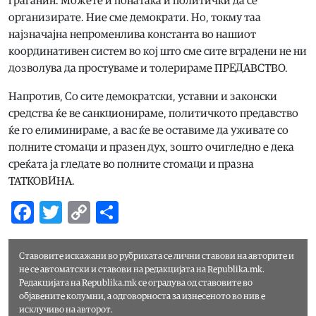
граѓанин. Можете и понатака и политички да се
организирате. Ние сме демократи. Но, токму таа
најзначајна непроменлива константа во нашиот
координативен систем во кој што сме сите вградени не ни
дозволува да простуваме и толерираме ПРЕДАВСТВО.
Напротив, Со сите демократски, уставни и законски
средства ќе ве санкционираме, политичкото предавство
ќе го елиминираме, а вас ќе ве оставиме да уживате со
полните стомаци и празен дух, зошто очигледно е дека
среќата ја гледате во полните стомаци и празна
ТАТКОВИНА.
Facebook
Twitter
Copy
Share
Link
Ставовите искажани во рубриката
се лични ставови на авторите и
не се автоматски и ставови на редакцијата на Republika.mk.
Редакцијата на Republika.mk се оградува од ставовите во
објавените колумни, а одговорноста за изнесеното во нив е
исклучиво на авторот.