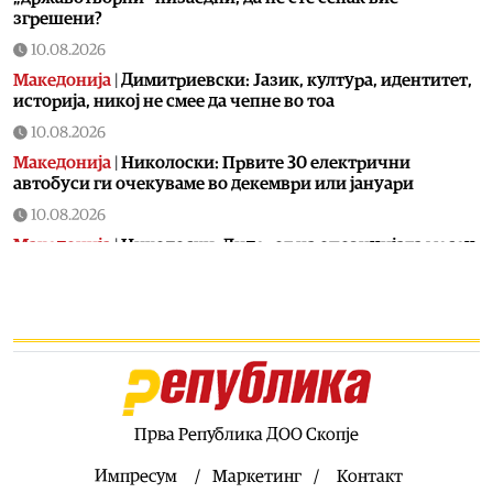
згрешени?
10.08.2026
Македонија
|
Димитриевски: Јазик, култура, идентитет,
историја, никој не смее да чепне во тоа
10.08.2026
Македонија
|
Николоски: Првите 30 електрични
автобуси ги очекуваме во декември или јануари
10.08.2026
Македонија
|
Николоски: Лидерот на опозицијата месец
дена не сме го виделе, веројатно е во Грција
10.08.2026
Македонија
|
Николоски: Нема ништо тајно, блокадата
од Бугарија е политичка и не е поврзана со било кој
сегмент од реформите
10.08.2026
Технологија
|
Задутре ќе има целосно помрачување на
Прва Република ДОО Скопје
сонцето, не пропуштајте
Импресум
Маркетинг
Контакт
10.08.2026