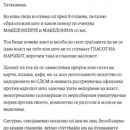
Татковина.
Во една своја колумна од пред 8 години, детално
образложив што и каков помор ги очекува
МАКЕДОНЦИТЕ и МАКЕДОНИЈА со вас.
Тоа беше повеќе апел и молба до сите граѓаните да не се
дава власт на луѓе кои што не го слушаат ГЛАСОТ НА
НАРОДОТ, впрочем така и гласеше насловот.
Далеку од тоа да се замислувам пророк или гатач на
карти, дланка, кафе, но за жал дотогашното искуство со
надојдените во СДСМ и нивната разурнувачка офанзива
против народот што започна уште недојдени на власт,
непогрешливо галопираше со неразбирлив уништувачки
порив против своето, комплетно се разголи и излезе на
виделина.
Сигурно, секојдневно посилно од ден во ден, безобзирно
до крајни граници, верно слугувајќи им на душманите