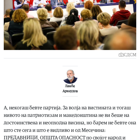
СДСМ
Ламбе
Арнаудов
А, некогаш бевте партија. За волја на вистината и тогаш
нивото на патриотизам и македонштина не ви беше на
достоинствена и неопходна висина, но барем не бевте она
што сте сега и што е видливо и од Месечина:
ПРЕДАВНИЦИ, ОПШТА ОПАСНОСТ по својот народ и