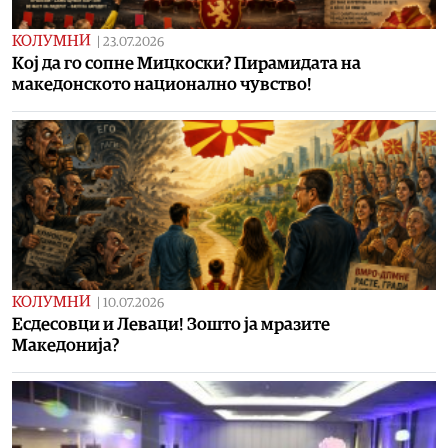
КОЛУМНИ
|
23.07.2026
Кој да го сопне Мицкоски? Пирамидата на
македонското национално чувство!
КОЛУМНИ
|
10.07.2026
Есдесовци и Леваци! Зошто ја мразите
Македонија?