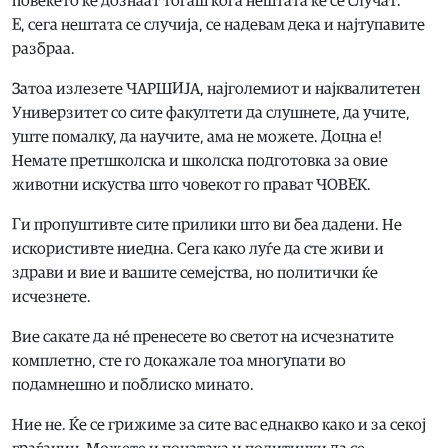
повеќето ќе дознаат тогаш кога нештата ќе се случат.
Е, сега нештата се случија, се надевам дека и најтупавите
разбраа.
Затоа излезете ЧАРШИЈА, најголемиот и најквалитетен
Универзитет со сите факултети да слушнете, да учите,
уште помалку, да научите, ама не можете. Доцна е!
Немате претшколска и школска подготовка за овие
животни искуства што човекот го прават ЧОВЕК.
Ги пропуштивте сите прилики што ви беа дадени. Не
искористивте ниедна. Сега како луѓе да сте живи и
здрави и вие и вашите семејства, но политички ќе
исчезнете.
Вие сакате да нé пренесете во светот на исчезнатите
комплетно, сте го докажале тоа многупати во
подамнешно и поблиско минато.
Ние не. Ќе се грижиме за сите вас еднакво како и за секој