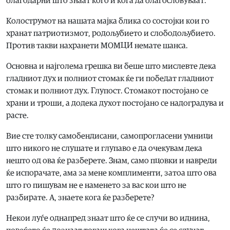
благодарни што знаат кого и кога да благословуваат.
Колострумот на нашата мајка блика со состојки кои го
хранат патриотизмот, родољубието и слободољубието.
Против такви нахранети МОМЦИ немате шанса.
Основна и најголема грешка ви беше што мислевте дека
гладниот дух и полниот стомак ќе ги победат гладниот
стомак и полниот дух. Глупост. Стомакот постојано се
храни и троши, а додека духот постојано се надоградува и
расте.
Вие сте толку самобендисани, самопрогласени умници
што никого не слушате и глупаво е да очекувам дека
нешто од ова ќе разберете. Знам, само пцовки и навреди
ќе испорачате, ама за мене комплименти, затоа што ова
што го пишувам не е наменето за вас кои што не
разбирате. А, знаете кога ќе разберете?
Некои луѓе однапред знаат што ќе се случи во иднина,