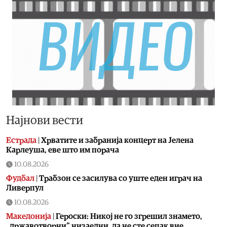
Најнови вести
Естрада
|
Хрватите и забранија концерт на Јелена
Карлеуша, еве што им порача
10.08.2026
Фудбал
|
Трабзон се засилува со уште еден играч на
Ливерпул
10.08.2026
Македонија
|
Героски: Никој не го згрешил знамето,
„државотворни“ низаедни, да не сте сепак вие