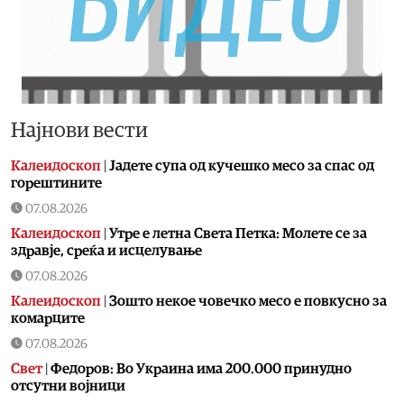
Најнови вести
Калеидоскоп
|
Jадете супа од кучешко месо за спас од
горештините
07.08.2026
Калеидоскоп
|
Утре е летна Света Петка: Молете се за
здравје, среќа и исцелување
07.08.2026
Калеидоскоп
|
Зошто некое човечко месо е повкусно за
комарците
07.08.2026
Свет
|
Федоров: Во Украина има 200.000 принудно
отсутни војници