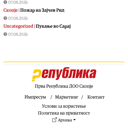
07.08.2026
Скопје
|
Пожар на Зајчев Рид
07.08.2026
Uncategorized
|
Пукање во Сарај
07.08.2026
Македонија
|
ДИК усвои одлука за дополнителни
средства за надоместоци за избирачки одбори и
тригодишен План за вработувања
07.08.2026
Хроника
|
Деветнаесетгодишник загина во сообраќајна
несреќа во скопски Бутел
07.08.2026
Прва Република ДОО Скопје
Македонија
|
Со владиниот авион ќе се носи дома младо
момче од Македонија кое скршило врат на тобоган во
Импресум
Маркетинг
Контакт
Бодрум
Услови за користење
07.08.2026
Политика на приватност
Македонија
|
ДУИ бара да се вратат таблите на албански
Архива
јазик на граничните премини