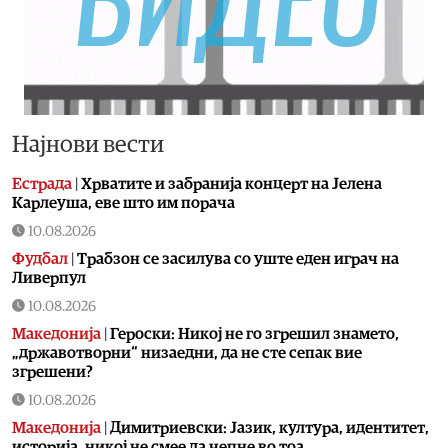
Најнови вести
Естрада
|
Хрватите и забранија концерт на Јелена
Карлеуша, еве што им порача
10.08.2026
Фудбал
|
Трабзон се засилува со уште еден играч на
Ливерпул
10.08.2026
Македонија
|
Героски: Никој не го згрешил знамето,
„државотворни“ низаедни, да не сте сепак вие
згрешени?
10.08.2026
Македонија
|
Димитриевски: Јазик, култура, идентитет,
историја, никој не смее да чепне во тоа