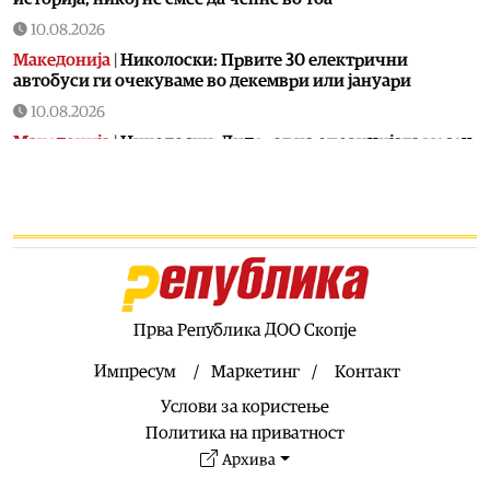
10.08.2026
Македонија
|
Николоски: Првите 30 електрични
автобуси ги очекуваме во декември или јануари
10.08.2026
Македонија
|
Николоски: Лидерот на опозицијата месец
дена не сме го виделе, веројатно е во Грција
10.08.2026
Македонија
|
Николоски: Нема ништо тајно, блокадата
од Бугарија е политичка и не е поврзана со било кој
сегмент од реформите
10.08.2026
Технологија
|
Задутре ќе има целосно помрачување на
Прва Република ДОО Скопје
сонцето, не пропуштајте
Импресум
Маркетинг
Контакт
10.08.2026
Услови за користење
Фудбал
|
ПСЖ го сака Феран Торес
Политика на приватност
10.08.2026
Архива
Македонија
|
Рокот за Груби истекува идната недела,