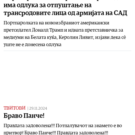
има одлука за отпуштање на
трансродовите лица од армијата на САД
Портпаролката на новоизбраниот американски
претседател Доналд Трамп и идната претставничка за
медиуми на Белата куќа, Керолин Ливит, изјави дека сè
уште не е донесена одлука
ТВИТОВИ
|
29.11.2024
Браво Панче!
Правдата задоволена!!! Потпалувачот на знамето е во
притвор! Браво Панче!!! Правдата задоволена!!!