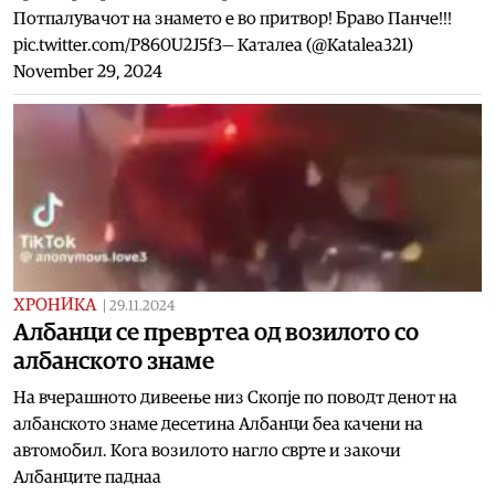
Потпалувачот на знамето е во притвор! Браво Панче!!!
pic.twitter.com/P860U2J5f3— Каталеа (@Katalea321)
November 29, 2024
ХРОНИКА
|
29.11.2024
Албанци се превртеа од возилото со
албанското знаме
На вчерашното дивеење низ Скопје по поводт денот на
албанското знаме десетина Албанци беа качени на
автомобил. Кога возилото нагло сврте и закочи
Албанците паднаа