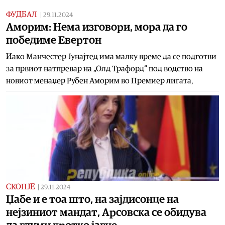
ФУДБАЛ
|
29.11.2024
Аморим: Нема изговори, мора да го
победиме Евертон
Иако Манчестер Јунајтед има малку време да се подготви
за првиот натпревар на „Олд Трафорд“ под водство на
новиот менаџер Рубен Аморим во Премиер лигата,
СКОПЈЕ
|
29.11.2024
Џабе и е тоа што, на зајдисонце на
нејзиниот мандат, Арсовска се обидува