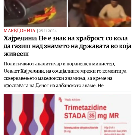
МАКЕДОНИЈА
|
29.11.2024
Хајредини: Не е знак на храброст со кола
да газиш над знамето на државата во која
живееш
Политичкиот аналитичар и поранешен министер,
Џевдет Хајредини, на социјалните мрежи го коментира
сквернавењето македонски знамиња, за време на
прославата на Денот на албанското знаме. Не