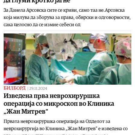
да глуми кротко јагне
За Данела Арсовска сите се криви, само таа не.Арсовска
која милува да зборува за права, обврски и одговорности,
сака целосно да се измие себеси од
БИЛБОРД
|
29.11.2024
Изведена прва неврохируршка
операција со микроскоп во Клиника
„Жан Митрев“
Првата неврохируршка операција на Одделот за
неврохирургија во Клиника „Жан Митрев“ е изведена со