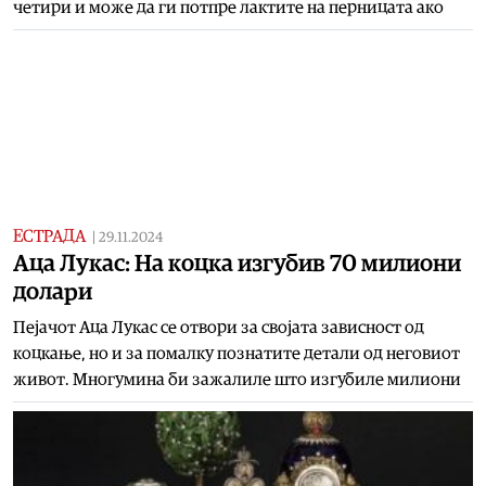
четири и може да ги потпре лактите на перницата ако
ЕСТРАДА
|
29.11.2024
Aца Лукас: На коцка изгубив 70 милиони
долари
Пејачот Аца Лукас се отвори за својата зависност од
коцкање, но и за помалку познатите детали од неговиот
живот. Многумина би зажалиле што изгубиле милиони