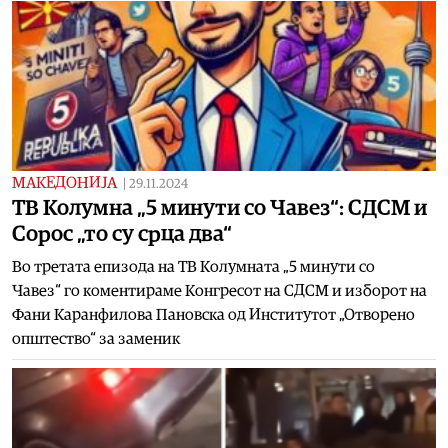
МАКЕДОНИЈА
|
29.11.2024
ТВ Колумна „5 минути со Чавез“: СДСМ и
Сорос „то су срца два“
Во третата епизода на ТВ Колумната „5 минути со
Чавез“ го коментираме Конгресот на СДСМ и изборот на
Фани Каранфилова Пановска од Институтот „Отворено
општество“ за заменик