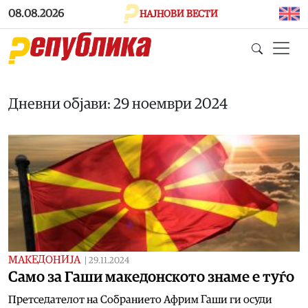
Skip to main content
08.08.2026
НАЈНОВИ ВЕСТИ
Дневни објави: 29 ноември 2024
МАКЕДОНИЈА
|
29.11.2024
Само за Гаши македонското знаме е туѓо
Претседателот на Собранието Африм Гаши ги осуди