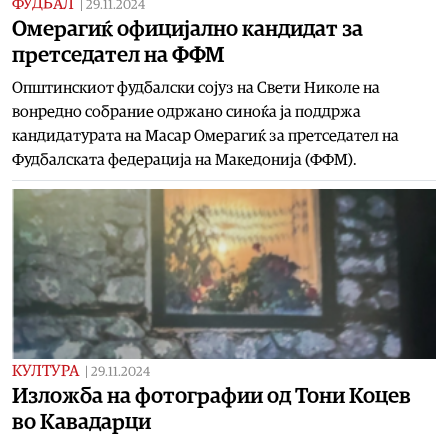
ФУДБАЛ
|
29.11.2024
Омерагиќ официјално кандидат за
претседател на ФФМ
Општинскиот фудбалски сојуз на Свети Николе на
вонредно собрание одржано синоќа ја поддржа
кандидатурата на Масар Омерагиќ за претседател на
Фудбалската федерација на Македонија (ФФМ).
КУЛТУРА
|
29.11.2024
Изложба на фотографии од Тони Коцев
во Кавадарци