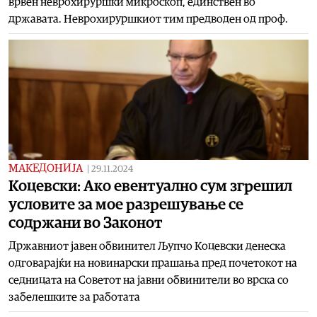
врвен неврохируршки микроскоп, единствен во
државата. Неврохируршкиот тим предводен од проф.
МАКЕДОНИЈА
|
29.11.2024
Коцевски: Ако евентуално сум згрешил
условите за мое разрешување се
содржани во Законот
Државниот јавен обвинител Љупчо Коцевски денеска
одговарајќи на новинарски прашања пред почетокот на
седницата на Советот на јавни обвинители во врска со
забелешките за работата