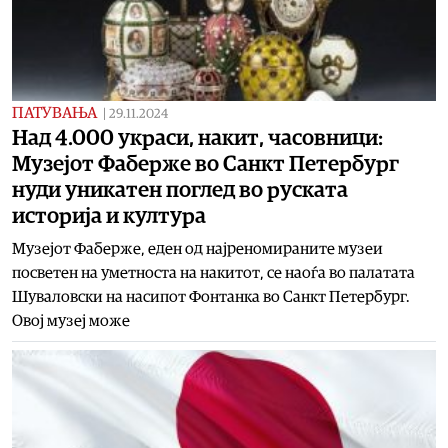
ПАТУВАЊА
|
29.11.2024
Над 4.000 украси, накит, часовници:
Музејот Фаберже во Санкт Петербург
нуди уникатен поглед во руската
историја и култура
Музејот Фаберже, еден од најреномираните музеи
посветен на уметноста на накитот, се наоѓа во палатата
Шуваловски на насипот Фонтанка во Санкт Петербург.
Овој музеј може