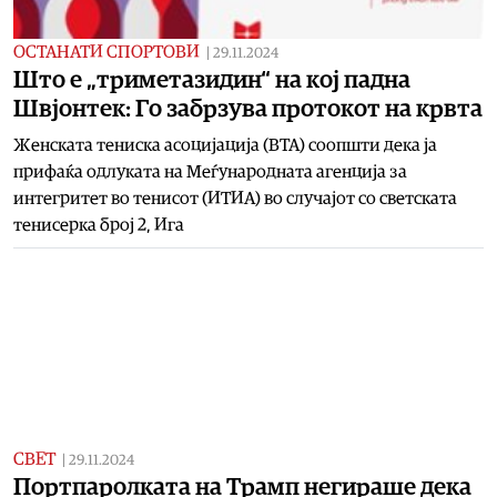
ОСТАНАТИ СПОРТОВИ
|
29.11.2024
Што e „триметазидин“ на кој падна
Швјoнтек: Го забрзува протокот на крвта
Женската тениска асоцијација (ВТА) соопшти дека ја
прифаќа одлуката на Меѓународната агенција за
интегритет во тенисот (ИТИА) во случајот со светската
тенисерка број 2, Ига
СВЕТ
|
29.11.2024
Портпаролката на Трамп негираше дека