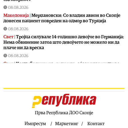
08.08.2026
Македонија
|
Мерџановски: Со владин авион во Скопје
донесен пациент повреден на одмор во Турција
08.08.2026
Свет
|
Тројца силувале 14-годишно девојче во Германија:
Нема обвинение затоа што девојчето не можело ни да
плаче ни да вреска
08.08.2026
Свет
|
Колумбиските картели испраќаат платеници во
Украина за да учат да се борат со дронови против
владините сили
08.08.2026
Свет
|
„Фајненшл тајмс“: Иранските такси за бродски
премин низ Ормутскиот Теснец се правно издржани
08.08.2026
Свет
|
Кризата во Сеута ја разоткри слабостa на ЕУ,
Прва Република ДОО Скопје
пишува британски „Њу Стејтсмен“
Импресум
Маркетинг
Контакт
08.08.2026