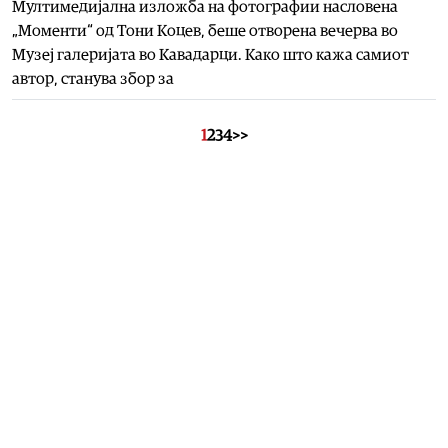
Мултимедијална изложба на фотографии насловена
„Моменти“ од Тони Коцев, беше отворена вечерва во
Музеј галеријата во Кавадарци. Како што кажа самиот
автор, станува збор за
1
2
3
4
>>