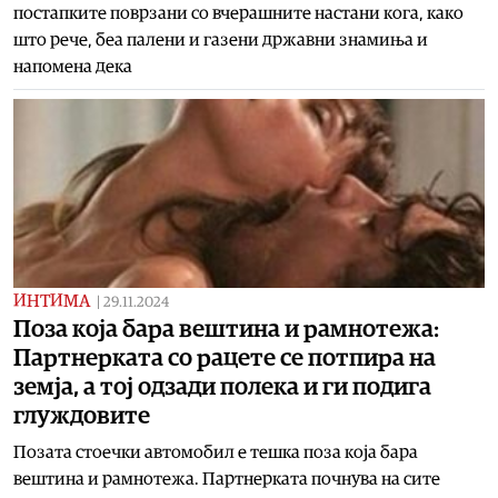
постапките поврзани со вчерашните настани кога, како
што рече, беа палени и газени државни знамиња и
напомена дека
ИНТИМА
|
29.11.2024
Поза која бара вештина и рамнотежа:
Партнерката со рацете се потпира на
земја, а тој одзади полека и ги подига
глуждовите
Позата стоечки автомобил е тешка поза која бара
вештина и рамнотежа. Партнерката почнува на сите