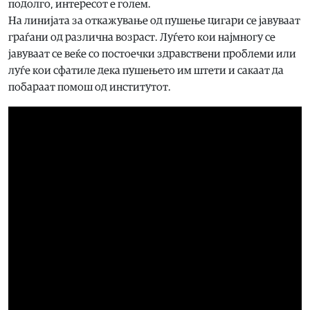
подолго, интересот е голем.
На линијата за откажување од пушење цигари се јавуваат
граѓани од различна возраст. Луѓето кои најмногу се
јавуваат се веќе со постоечки здравствени проблеми или
луѓе кои сфатиле дека пушењето им штети и сакаат да
побараат помош од институтот.