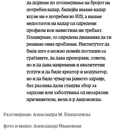
да дојдеме до зголемување на бројот на
потребен кадар, бидејќи имаме кадар
кој не ни е потребен во ИЈЗ, а имаме
недостаток на кадар од одредени
профили кои навистина ни требаат.
Планираме, со одредена динамика да ги
решиме овие проблеми. Институтот да
биде што е можно повеќе достапен за
граѓаните, да дава препораки, совети,
но и да дава навремени и квалитетни
услуги и да биде креатор и модулатор,
но и да биде чувар на јавното здравје,
без разлика дали станува збор за
заразни или заболувања од незаразни
причинители, вели д-р Андоновска.
Разговараше: Александра М. Бундалевска
фото и видео: Александар Ивановски