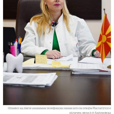
Одѕивот на двете анонимни телефонски линии што ги отвори Институтот е
одличен, вели д-р Андоновска