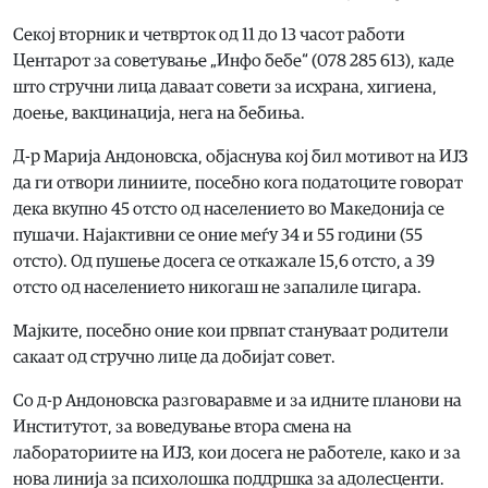
Секој вторник и четврток од 11 до 13 часот работи
Центарот за советување „Инфо бебе“ (078 285 613), каде
што стручни лица даваат совети за исхрана, хигиена,
доење, вакцинација, нега на бебиња.
Д-р Марија Андоновска, објаснува кој бил мотивот на ИЈЗ
да ги отвори линиите, посебно кога податоците говорат
дека вкупно 45 отсто од населението во Македонија се
пушачи. Најактивни се оние меѓу 34 и 55 години (55
отсто). Од пушење досега се откажале 15,6 отсто, а 39
отсто од населението никогаш не запалиле цигара.
Мајките, посебно оние кои првпат стануваат родители
сакаат од стручно лице да добијат совет.
Со д-р Андоновска разговаравме и за идните планови на
Институтот, за воведување втора смена на
лабораториите на ИЈЗ, кои досега не работеле, како и за
нова линија за психолошка поддршка за адолесценти.