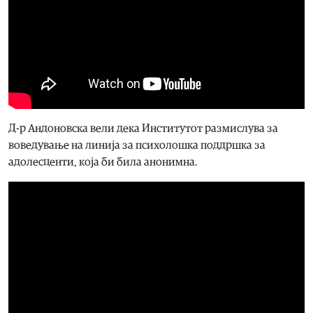
Д-р Андоновска вели дека Институтот размислува за
воведување на линија за психолошка поддршка за
адолесценти, која би била анонимна.