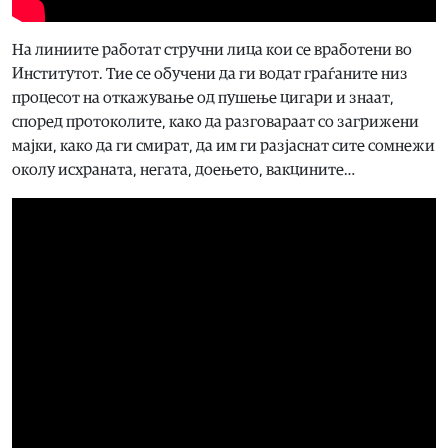
На линиите работат стручни лица кои се вработени во
Институтот. Тие се обучени да ги водат граѓаните низ
процесот на откажување од пушење цигари и знаат,
според протоколите, како да разговараат со загрижени
мајки, како да ги смират, да им ги разјаснат сите сомнежи
околу исхраната, негата, доењето, вакцините…