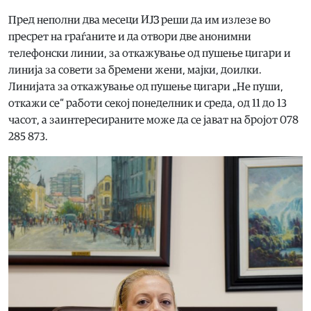
Пред неполни два месеци ИЈЗ реши да им излезе во
пресрет на граѓаните и да отвори две анонимни
телефонски линии, за откажување од пушење цигари и
линија за совети за бремени жени, мајки, доилки.
Линијата за откажување од пушење цигари „Не пуши,
откажи се“ работи секој понеделник и среда, од 11 до 13
часот, а заинтересираните може да се јават на бројот 078
285 873.