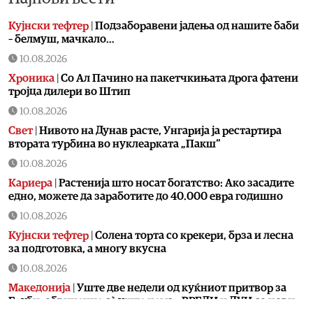
Кујнски тефтер
|
Подзаборавени јадења од нашите баби
– белмуш, мачкало…
10.08.2026
Хроника
|
Со Ал Пачино на пакетчкињата дрога фатени
тројца дилери во Штип
10.08.2026
Свет
|
Нивото на Дунав расте, Унгарија ја рестартира
втората турбина во нуклеарката „Пакш“
10.08.2026
Кариера
|
Растенија што носат богатство: Ако засадите
едно, можете да заработите до 40.000 евра годишно
10.08.2026
Кујнски тефтер
|
Солена торта со крекери, брза и лесна
за подготовка, а многу вкусна
10.08.2026
Македонија
|
Уште две недели од куќниот притвор за
Груби, обвинение сè уште нема – ВРЕДИ и ДУИ со нови