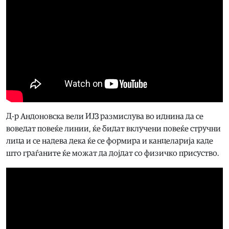
Д-р Андоновска вели ИЈЗ размислува во иднина да се
воведат повеќе линии, ќе бидат вклучени повеќе стручни
лица и се надева дека ќе се формира и канцеларија каде
што граѓаните ќе можат да дојдат со физичко присуство.