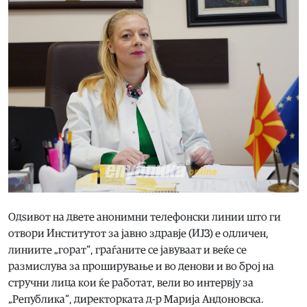
Одѕивот на двете анонимни телефонски линии што ги
отвори Институтот за јавно здравје (ИЈЗ) е одличен,
линиите „горат“, граѓаните се јавуваат и веќе се
размислува за проширување и во денови и во број на
стручни лица кои ќе работат, вели во интервју за
„Република“, директорката д-р Марија Андоновска.