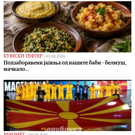
КУЈНСКИ ТЕФТЕР
|
10.08.2026
Подзаборавени јадења од нашите баби – белмуш,
мачкало…
РАКОМЕТ
|