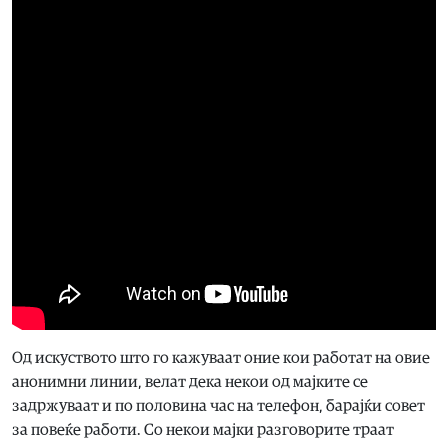
Од искуството што го кажуваат оние кои работат на овие
анонимни линии, велат дека некои од мајките се
задржуваат и по половина час на телефон, барајќи совет
за повеќе работи. Со некои мајки разговорите траат