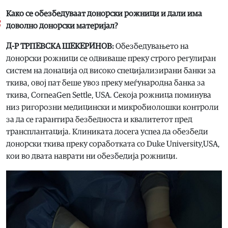
Како се обезбедуваат донорски рожници и дали има
доволно донорски материјал?
Д-Р ТРПЕВСКА ШЕКЕРИНОВ:
Обезбедувањето на
донорски рожници се одвиваше преку строго регулиран
систем на донација од високо специјализирани банки за
ткива, овој пат беше увоз преку меѓународна банка за
ткива, CorneaGen Settle, USA. Секоја рожница поминува
низ ригорозни медицински и микробиолошки контроли
за да се гарантира безбедноста и квалитетот пред
трансплантација. Клиниката досега успеа да обезбеди
донорски ткива преку соработката со Duke University,USA,
кои во двата наврати ни обезбедија рожници.