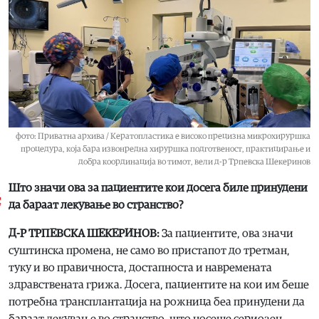
фото: Приватна архива / Кератопластика е високо прецизна микрохируршка
процедура, која бара извонредна хируршка подготвеност, практицирање и
добра координација во тимот, вели д-р Трпевска Шекеринов
Што значи ова за пациентите кои досега биле принудени
да бараат лекување во странство?
Д-Р ТРПЕВСКА ШЕКЕРИНОВ:
За пациентите, ова значи
суштинска промена, не само во пристапот до третман,
туку и во правичноста, достапноста и навремената
здравствената грижа. Досега, пациентите на кои им беше
потребна трансплантација на рожница беа принудени да