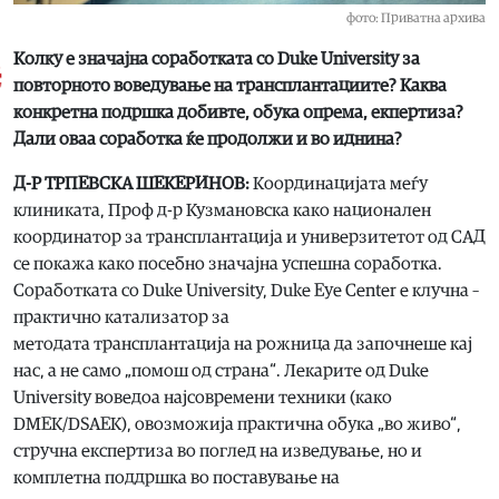
фото: Приватна архива
Колку е значајна соработката со Duke University за
повторното воведување на трансплантациите? Каква
конкретна подршка добивте, обука опрема, екпертиза?
Дали оваа соработка ќе продолжи и во иднина?
Д-Р ТРПЕВСКА ШЕКЕРИНОВ:
Координацијата меѓу
клиниката, Проф д-р Кузмановска како национален
координатор за трансплантација и универзитетот од САД
се покажа како посебно значајна успешна соработка.
Соработката со Duke University, Duke Eye Center е клучна –
практично катализатор за
методата трансплантација на рожница да започнеше кај
нас, а не само „помош од страна“. Лекарите од Duke
University воведоа најсовремени техники (како
DMEK/DSAEK), овозможија практична обука „во живо“,
стручна експертиза во поглед на изведување, но и
комплетна поддршка во поставување на