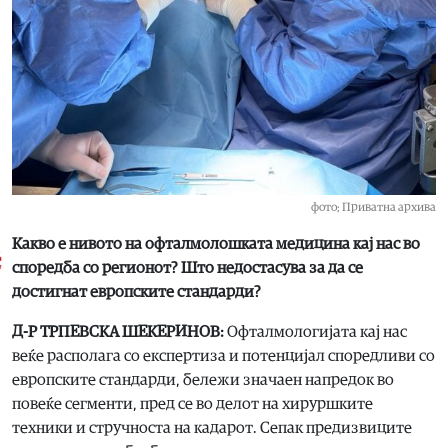
фото; Приватна архива
Какво е нивото на офталмолошката медицина кај нас во
споредба со регионот? Што недостасува за да се
достигнат европските стандарди?
Д-Р ТРПЕВСКА ШЕКЕРИНОВ:
Офталмологијата кај нас
веќе располага со експертиза и потенцијал споредливи со
европските стандарди, бележи значаен напредок во
повеќе сегменти, пред се во делот на хируршките
техники и стручноста на кадарот. Сепак предизвиците