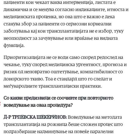
пациенти кои чекаат ваква интервенција, листата е
динамична и се менува согласно индикациите, итноста и
медицинската проценка, но она што е важно е дека
станува збор за пациенти со сериозни корнеални
заболувања кај кои трансплантацијата не е избор, туку
неопходност за зачувување или враќање на видната
функција.
Приоритизацијата не се води само според редослед на
чекање, туку според медицинска ургентност, прогноза и
ризик од неповратно оштетување, компатибилност со
донорското ткиво. Тоа е стандард што го следат и
меѓународните трансплантациски практики.
Со какви предизвици се соочивте при повторното
воведување на оваа процедура?
Д-Р ТРПЕВСКА ШЕКЕРИНОВ:
Воведување на методата
трансплантација на рожница беше сложен процес што
подразбираше надминување на повеќе паралелни