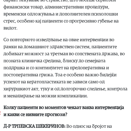
бараат лекување во странство, што носеше сериозен
финансиски товар, административни процедури,
временски одложувања и дополнителен психолошки
стрес, особено кај пациенти со прогресивно губење на
видот.
Со повторното изведување на овие интервенции во
рамки на домашниот здравствен систем, пациентите
добиваат можност за третман во сопствената држава, во
позната клиничка средина, блиску до семејната
поддршка и со континуитет на предоперативна и
постоперативна грижа. Тоа е особено важно бидејќи
успехот на кератопластиката не зависи само од
хируршкиот акт, туку и од долгорочно следење, контрола
и менаџирање на можни компликации.
Колку пациенти во моментов чекаат ваква интервенција
и какви се нивните прогнози?
Д-Р ТРПЕВСКА ШЕКЕРИНОВ:
Во однос на бројот на