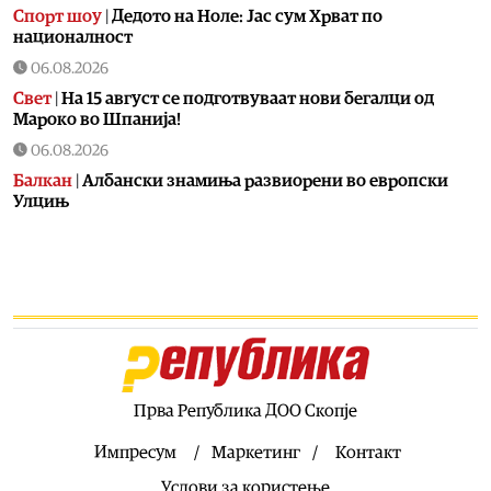
Спорт шоу
|
Дедото на Ноле: Јас сум Хрват по
националност
06.08.2026
Свет
|
На 15 август се подготвуваат нови бегалци од
Мароко во Шпанија!
06.08.2026
Балкан
|
Албански знамиња развиорени во европски
Улцињ
06.08.2026
Балкан
|
Зеленски в сабота во официјална посета на
Србија, ќе се сретне со Вучиќ
06.08.2026
Македонија
|
Помалку првачиња, помалку иднина:
Демографската криза веќе стигна до училишните
клупи
Прва Република ДОО Скопје
06.08.2026
Балкан
|
Први случаи на западнонилска треска во
Импресум
Маркетинг
Контакт
Србија: Две постари лица во Белград хоспитализирани
Услови за користење
со невроинвазивна форма