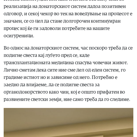
реализација на донаторскиот систем дадоа позитивен
одговор, и секој чекор во тек на воведување на процесот е
значаен, се со цел да стане долгорочен континуиран
процес кој ќе ги задоволи потребите на нашите
осигуреници.
Во однос на донаторскиот систем, час поскоро треба да се
подигне свеста кај луѓето пред се, каде
трансплантационата медицина спасува човечки живот.
Лично сметам дека сите ние сме дел од еден систем, го
градиме истиот но и зависиме од него. Потребно е
заедно да влијаеме, да се подигне свеста за
органодонорството како чин, кој е општо прифатен во
развиените светски земји, ние само треба да го следиме.