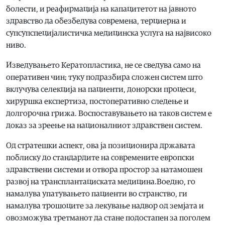
болести, и реафирмација на капацитетот на јавното
здравство да обезбедува современа, терциерна и
супсупспецијалистичка медицинска услуга на највисоко
ниво.
Изведувањето Кератопластика, не се сведува само на
оперативен чин; туку подразбира сложен систем што
вклучува селекција на пациенти, донорски процеси,
хируршка експертиза, постоперативно следење и
долгорочна грижа. Воспоставувањето на таков систем е
доказ за зреење на националниот здравствен систем.
Од стратешки аспект, ова ја позиционира државата
поблиску до стандардите на современите европски
здравствени системи и отвора простор за натамошен
развој на трансплантациската медицина.Воедно, го
намалува упатувањето пациенти во странство, ги
намалува трошоците за лекување надвор од земјата и
овозможува третманот да стане подостапен за поголем