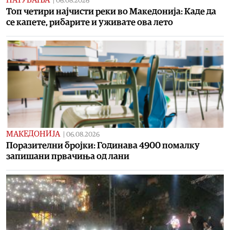
|
06.08.2026
Топ четири најчисти реки во Македонија: Каде да
се капете, рибарите и уживате ова лето
МАКЕДОНИЈА
|
06.08.2026
Поразителни бројки: Годинава 4900 помалку
запишани првачиња од лани