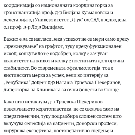
координација со националната координаторка за
трансплантација проф. д-р Билјана Кузмановска и
делегација од Универзитетот „Дјук“ од САД предводена
од проф. д-р Лојд Вилијамс.
Важно е да се нагласи дека успехот не се мери само преку
„преживување“ на графтот, туку преку функционален
исход, колку видот е подобрен, колку е зачуван
квалитетот на живот и колку е постигната долгорочна
стабилност. Во современата офталмологија, тоа е
вистинската мерка за успех, вели во интервју за
„Република“ доцент д-р Наташа Трпевска Шекеринов,
директорка на Клиниката за очни болести во Скопје.
Како што истакнува д-р Трпевска Шекеринов
изведувањето кератопластика, не се сведува само на
оперативен чин, туку подразбира сложен систем што
вклучува селекција на пациенти, донорски процеси,
хируршка експертиза, постоперативно следење и