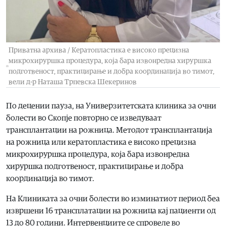
Приватна архива / Кератопластика е високо прецизна
микрохируршка процедура, која бара извонредна хируршка
подготвеност, практицирање и добра координација во тимот,
вели д-р Наташа Трпевска Шекеринов
По децении пауза, на Универзитетската клиника за очни
болести во Скопје повторно се изведуваат
трансплантации на рожница. Методот трансплантација
на рожница или кератопластика е високо прецизна
микрохируршка процедура, која бара извонредна
хируршка подготвеност, практицирање и добра
координација во тимот.
На Клиниката за очни болести во изминатиот период беа
извршени 16 трансплатации на рожница кај пациенти од
13 до 80 години. Интервенциите се спровеле во