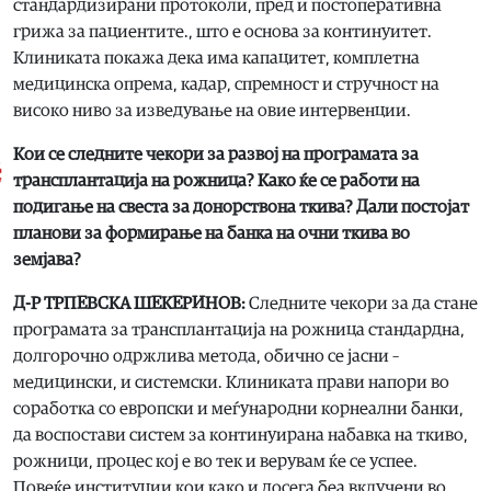
стандардизирани протоколи, пред и постоперативна
грижа за пациентите., што е основа за континуитет.
Клиниката покажа дека има капацитет, комплетна
медицинска опрема, кадар, спремност и стручност на
високо ниво за изведување на овие интервенции.
Кои се следните чекори за развој на програмата за
трансплантација на рожница? Како ќе се работи на
подигање на свеста за донорствона ткива? Дали постојат
планови за формирање на банка на очни ткива во
земјава?
Д-Р ТРПЕВСКА ШЕКЕРИНОВ:
Следните чекори за да стане
програмата за трансплантација на рожница стандардна,
долгорочно одржлива метода, обично се јасни –
медицински, и системски. Клиниката прави напори во
соработка со европски и меѓународни корнеални банки,
да воспостави систем за континуирана набавка на ткиво,
рожници, процес кој е во тек и верувам ќе се успее.
Повеќе институции кои како и досега беа вклучени во