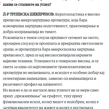
какви се стапките на успех?
Д-Р ТРПЕВСКА ШЕКЕРИНОВ:
Кератопластика е високо
прецизна микрохируршка процедура, која бара
извонредна хируршка подготвеност, практицирање и
добра координација во тимот.
Рожницата е тенок слој на предниот сегмент на окото,
проѕирен слој кој ги пропушта и прекршува светлосните
зраци, и процедурата бара микроскопска хируршка
прецизност, пред се кај високоспецијализираните
најнови техники. Успешноста е генерално висока, и се
смета за една од најуспешните трансплантациски
процедури во медицината, и исходот е особено добар кај
селектирани индикации, зависно од индикацијата и
ризичниот профил на пациентот.
Но важно е да се нагласи дека успехот не се мери само
преку „преживување“ на графтот, туку преку
функционален исход, колку видот е подобрен, колку е
зачуван квалитетот на живот и колку е постигната