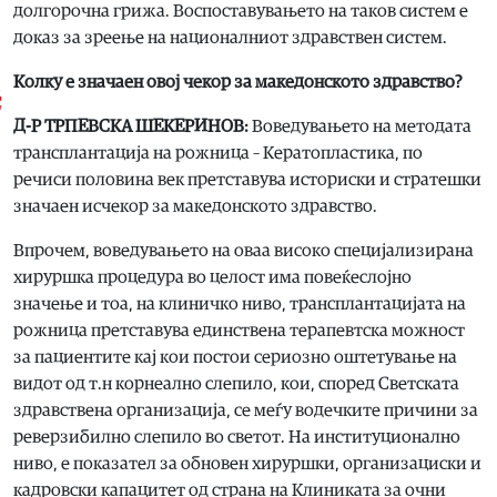
долгорочна грижа. Воспоставувањето на таков систем е
доказ за зреење на националниот здравствен систем.
Колку е значаен овој чекор за македонското здравство?
Д-Р ТРПЕВСКА ШЕКЕРИНОВ:
Воведувањето на методата
трансплантација на рожница – Кератопластика, по
речиси половина век претставува историски и стратешки
значаен исчекор за македонското здравство.
Впрочем, воведувањето на оваа високо специјализирана
хируршка процедура во целост има повеќеслојно
значење и тоа, на клиничко ниво, трансплантацијата на
рожница претставува единствена терапевтска можност
за пациентите кај кои постои сериозно оштетување на
видот од т.н корнеално слепило, кои, според Светската
здравствена организација, се меѓу водечките причини за
реверзибилно слепило во светот. На институционално
ниво, е показател за обновен хируршки, организациски и
кадровски капацитет од страна на Клиниката за очни