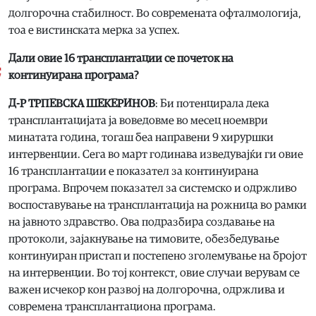
долгорочна стабилност. Во современата офталмологија,
тоа е вистинската мерка за успех.
Дали овие 16 трансплантации се почеток на
континуирана програма?
Д-Р ТРПЕВСКА ШЕКЕРИНОВ
: Би потенцирала дека
трансплантацијата ја воведовме во месец ноември
минатата година, тогаш беа направени 9 хируршки
интервенции. Сега во март годинава изведувајќи ги овие
16 трансплантации е показател за континуирана
програма. Впрочем показател за системско и одржливо
воспоставување на трансплантација на рожница во рамки
на јавното здравство. Ова подразбира создавање на
протоколи, зајакнување на тимовите, обезбедување
континуиран пристап и постепено зголемување на бројот
на интервенции. Во тој контекст, овие случаи верувам се
важен исчекор кон развој на долгорочна, одржлива и
современа трансплантациона програма.