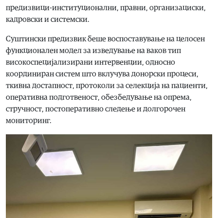
предизвици-институционални, правни, организациски,
кадровски и системски.
Суштински предизвик беше воспоставување на целосен
функционален модел за изведување на ваков тип
високоспецијализирани интервенции, односно
координиран систем што вклучува донорски процеси,
ткивна достапност, протоколи за селекција на пациенти,
оперативна подготвеност, обезбедување на опрема,
стручност, постоперативно следење и долгорочен
мониторинг.