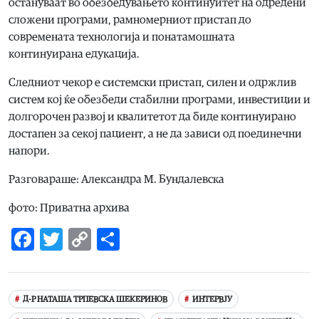
остануваат во обезбедувањето континуитет на одредени
сложени програми, рамномерниот пристап до
современата технологија и понатамошната
континуирана едукација.
Следниот чекор е системски пристап, силен и одржлив
систем кој ќе обезбеди стабилни програми, инвестиции и
долгорочен развој и квалитетот да биде континуирано
достапен за секој пациент, а не да зависи од поединечни
напори.
Разговараше: Александра М. Бундалевска
фото: Приватна архива
Facebook
Twitter
Copy
Share
Link
Д-Р НАТАША ТРПЕВСКА ШЕКЕРИНОВ
ИНТЕРВЈУ