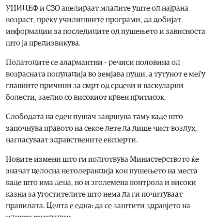
УНИЦЕФ и СЗО апелираат младите уште од најрана
возраст, преку училишните програми, да добијат
информации за последиците од пушењето и зависноста
што ја предизвикува.
Податоците се алармантни – речиси половина од
возрасната популација во земјава пуши, а тутунот е меѓу
главните причини за смрт од срцеви и васкуларни
болести, заедно со високиот крвен притисок.
Слободата на еден пушач завршува таму каде што
започнува правото на секое дете да дише чист воздух,
нагласуваат здравствените експерти.
Новите измени што ги подготвува Министерството ќе
значат целосна нетолеранција кон пушењето на места
каде што има деца, но и зголемена контрола и високи
казни за угостителите што нема да ги почитуваат
правилата. Целта е една: да се заштити здравјето на