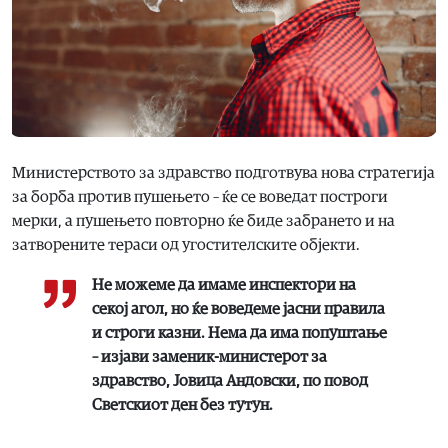
Министерството за здравство подготвува нова стратегија
за борба против пушењето – ќе се воведат построги
мерки, а пушењето повторно ќе биде забрането и на
затворените тераси од угостителските објекти.
Не можеме да имаме инспектори на
секој агол, но ќе воведеме јасни правила
и строги казни. Нема да има попуштање
– изјави заменик-министерот за
здравство, Јовица Андовски, по повод
Светскиот ден без тутун.