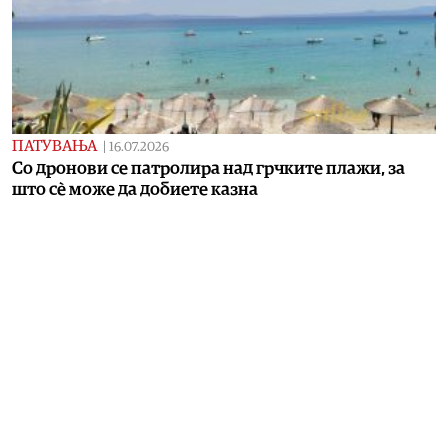
ПАТУВАЊА
|
16.07.2026
Со дронови се патролира над грчките плажи, за
што сè може да добиете казна