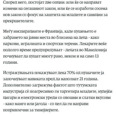
Според него, постојат две опции: или ќе се направат
измени на сегашниот закон, или ќе се изработи сосема
нов закон со фокус на заштита на младите и санкции за
прекршителите.
Меѓу инспирациите е Франција, каде пушењето е
забрането на јавни места во близина на деца – како
паркови, игралишта и спортски терени. Лекарите веќе
подолго време предупредуваат – децата во Македонија
почнуваат да пушат многу рано, некои и на само 13
години.
Истражувањата покажуваат дека 70% од пушачите ја
започнуваат навиката пред да наполнат 21 година.
Дополнително загрижува фактот што тутунската
индустрија сè поагресивно ги таргетира младите, нудејќи
цигари и електронски уреди со овошни и слатки вкусови
– како манго или јагода – со цел да ги направи
попривлечни за тинејџерите.