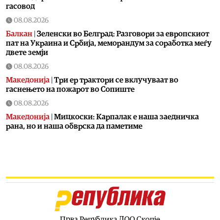
гасовод
08.08.2026
Балкан
|
Зеленски во Белград: Разговори за европскиот
пат на Украина и Србија, меморандум за соработка меѓу
двете земји
08.08.2026
Македонија
|
Три ер трактори се вклучуваат во
гаснењето на пожарот во Сопиште
08.08.2026
Македонија
|
Мицкоски: Карпалак е наша заедничка
рана, но и наша обврска да паметиме
08.08.2026
Култура
|
Летно освежување со мистерии што ја
заледуваат крвта
08.08.2026
Македонија
|
Ристовски: Карпалак е аманет –
Македонија не ги заборава своите херои
08.08.2026
Прва Република ДОО Скопје