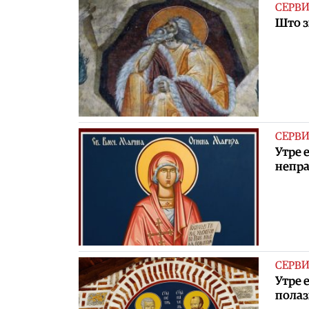
СЕРВ
Што з
СЕРВ
Утре е
непра
СЕРВ
Утре 
полаз