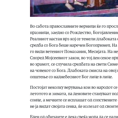
Во сабота православните верници ќе го просл
празници, заедно со Рождество, Богојавление
Реалниот настан врз кој се темели длабоката 
средба со Бога беше наречен Богопримец. На 
го види ветениот Помазаник, Месијата. На не
Според Мојсеевиот закон, во тој ден секое пр
во храмот, се случила средбата на свети Симе
на човекот со Бога. Длабоката смисла на овој
општење со наднебесниот Бог лице в лице.
Постојат неколку верувања кои во народот се в
летотото и зимата, па деновите стануваат под
сонце, а мечките се исплашат од сопствените 
не ја видат својата сенка, ќе излезат од свои
Еден од обичаите е дека свеќа мора да се пал