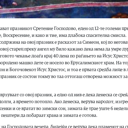
ават празникот Сретение Господово, еден од 12-те големи ц
, Воскресение, и како и тие, има длабока спасителна смисла.
содржина на овој празник е расказот за Симеон, кој по негова
овој старец преку ангел му било кажано дека нема да умре ду
говото чекање доаѓа крај 40 дена по раѓањето на Исус Христо
вородено машко дете се носело во Ерусалимскиот храм. На тој
он и Богочовекот Исус Христос, и тоа е првата средба лице в
 празник се состои токму во таа оттогаш отворена можност за
рзуваат со овој празник, а едно од нив е дека денеска се сре
олги, а времето потопло. Ако денеска, верува народот, изгре
сенки и се вратат во зимски сон, зимата ќе трае уште 6 недел
те пештери да побараат храна и зимата е готова.
и на Господовата вечера, бидејќи се верува дека пламенот на 