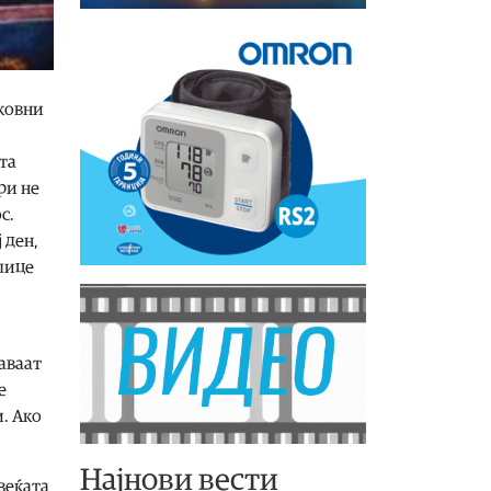
рковни
та
ри не
с.
 ден,
 лице
ќаваат
е
и. Ако
Најнови вести
свеќата