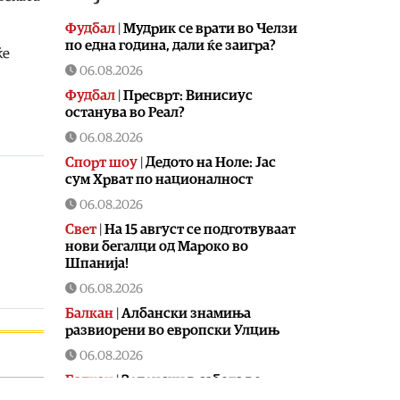
Фудбал
|
Мудрик се врати во Челзи
по една година, дали ќе заигра?
ќе
06.08.2026
Фудбал
|
Пресврт: Винисиус
останува во Реал?
06.08.2026
Спорт шоу
|
Дедото на Ноле: Јас
сум Хрват по националност
06.08.2026
Свет
|
На 15 август се подготвуваат
нови бегалци од Мароко во
Шпанија!
06.08.2026
Балкан
|
Албански знамиња
развиорени во европски Улцињ
06.08.2026
Балкан
|
Зеленски в сабота во
официјална посета на Србија, ќе се