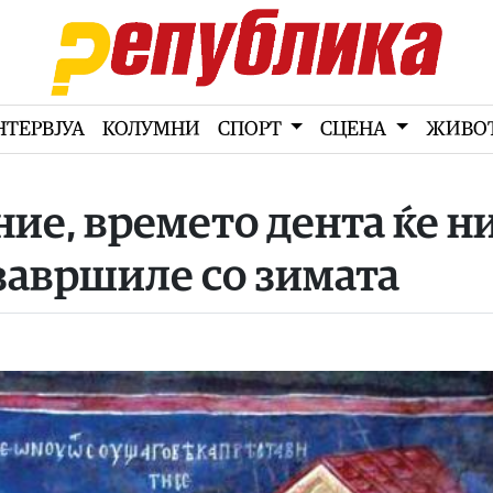
НТЕРВЈУА
КОЛУМНИ
СПОРТ
СЦЕНА
ЖИВО
ние, времето дента ќе н
завршиле со зимата