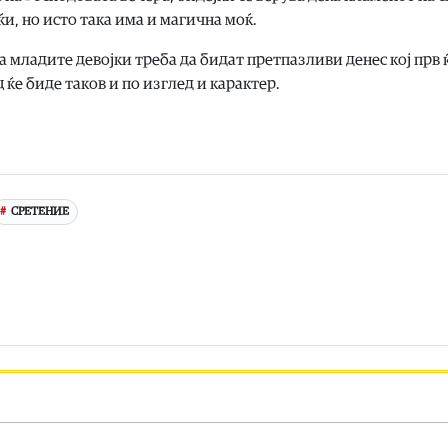
и, но исто така има и магична моќ.
а младите девојки треба да бидат претпазливи денес кој прв 
ќе биде таков и по изглед и карактер.
СРЕТЕНИЕ