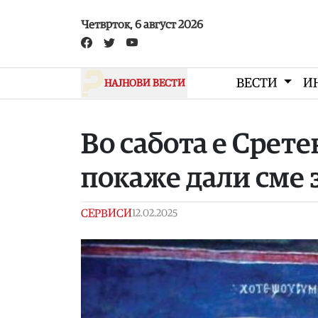
Skip to main content
Четврток, 6 август 2026
ВЕСТИ
И
НАЈНОВИ ВЕСТИ
Во сабота е Срете
покаже дали сме 
СЕРВИСИ
12.02.2025