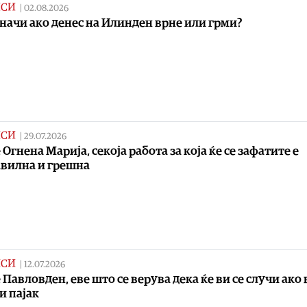
ИСИ
|
02.08.2026
начи ако денес на Илинден врне или грми?
ИСИ
|
29.07.2026
 Огнена Марија, секоја работа за која ќе се зафатите е
вилна и грешна
ИСИ
|
12.07.2026
е Павловден, еве што се верува дека ќе ви се случи ако 
и пајак