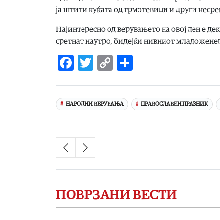
ја штити куќата од грмотевици и други несреќ
Најинтересно од верувањето на овој ден е дек
сретнат наутро, бидејќи нивниот младоженец 
Facebook
Twitter
Copy
Share
Link
НАРОДНИ ВЕРУВАЊА
ПРАВОСЛАВЕН ПРАЗНИК
ПОВРЗАНИ ВЕСТИ