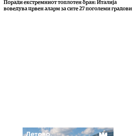
Поради екстремниот топлотен бран: Италија
воведува црвен аларм за сите 27 поголеми градови