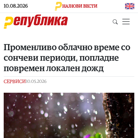
Skip to main content
10.08.2026
НАЈНОВИ ВЕСТИ
Променливо облачно време со
сончеви периоди, попладне
повремен локален дожд
СЕРВИСИ
10.05.2026