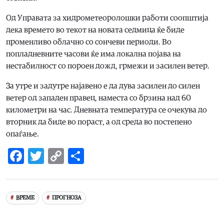
Од Управата за хидрометеоролошки работи соопштија
дека времето во текот на новата седмица ќе биде
променливо облачно со сончеви периоди. Во
попладневните часови ќе има локална појава на
нестабилност со пороен дожд, грмежи и засилен ветер.
За утре и задутре најавено е да дува засилен до силен
ветер од западен правец, наместа со брзина над 60
километри на час. Дневната температура се очекува до
вторник да биде во пораст, а од среда во постепено
опаѓање.
Facebook
Twitter
Copy
Share
Link
ВРЕМЕ
ПРОГНОЗА