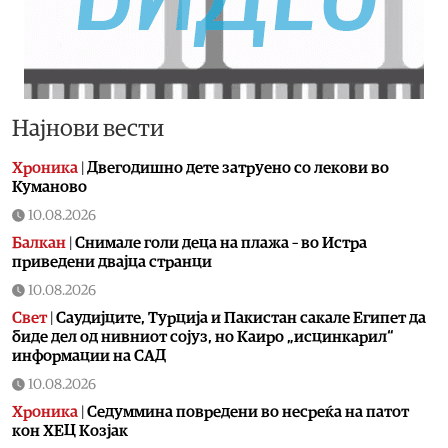
Најнови вести
Хроника
|
Двегодишно дете затруено со лекови во
Куманово
10.08.2026
Балкан
|
Снимале голи деца на плажа – во Истра
приведени двајца странци
10.08.2026
Свет
|
Саудијците, Турција и Пакистан сакале Египет да
биде дел од нивниот сојуз, но Каиро „исцинкарил“
информации на САД
10.08.2026
Хроника
|
Седуммина повредени во несреќа на патот
кон ХЕЦ Козјак