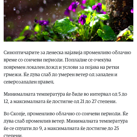
Синоптичарите за денеска најавија променливо облачно
време со сончеви периоди. Попладне се очекува
повремен локален дожд и услови за појава на ретки
грмежи. Ќе дува слаб до умерен ветер од западен и
северозападен правец.
Минималната температура ќе биде во интервал од 5 до
12, а максималната ќе достигне од 21 до 27 степени.
Во Скопје, променливо облачно со сончеви периоди. Ќе
дува слаб променлив ветер. Минималната температура
ќе се спушти до 9, а максималната ќе достигне до 25
степени.