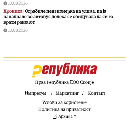
10.08.2026
Хроника
|
Ограбиле пензионерка на улица, па ја
нападнале во автобус додека се обидувала да си го
врати ранецот
10.08.2026
Здравје
|
ИЈЗ: Ако излегувате надвор на 39 степени,
клима уредите да бидат на околу 25, за да може да се
прилагоди организмот
10.08.2026
Сервиси
|
Метеоаларм: Денешните временски услови
бараат дополнителна внимателност
10.08.2026
Прва Република ДОО Скопје
Хроника
|
Марихуана скриена во пратка за осуденик: 32
пакувања запленети во „Идризово“
Импресум
Маркетинг
Контакт
10.08.2026
Услови за користење
Хроника
|
Пијан ја нападнал невенчаната сопруга –
Политика на приватност
приведен 39-годишен маж во Велес
Архива
10.08.2026