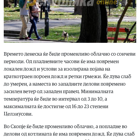
Времето денеска ќе биде променливо облачно со сончеви
периоди. Од пладневните часови ќе има повремен
локален дожд и услови за изолирана појава на
краткотраен пороен дожд и ретки грмежи. Ќе дува слаб
до умерен, а наместа во западните делови повремено
засилен ветер од западен правец. Минималната
температура ќе биде во интервал од 3 до 10, а
максималната ќе достигне од 16 до 23 степени
Целзиусови.
Во Скопје ќе биде променливо облачно, а попладне во
делови од котлината ќе има повремен дожд. Ќе дува слаб