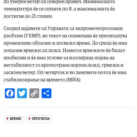
до умерен ветер од северен правец. Минималната
температура ќе се спушти до 8, а максималната ќе
достигне до 21 степен.
Според најавите од Управата за хидрометеоролошки
раобтии (УХМР), во текот на седмицава ќе преовладува
променливо облачно и посвежо време. До среда ќе има
локални врнежи од дожд. Наместа врнежите ќе бидат
пообилни и ќе има услови за изолирана појава на
нестабилност со краткотраен пороен дожд, грмежи и
засилен ветер. Од четврток и во деновите потоа ќе има
стабилизирање на времето.(МИА)
Facebook
Twitter
Copy
Share
Link
ВРЕМЕ
ПРОГНОЗА