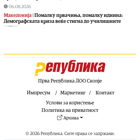
06.08.2026
Македонија
|
Помалку првачиња, помалку иднина:
Демографската криза веќе стигна до училишните
клупи
06.08.2026
Балкан
|
Први случаи на западнонилска треска во
Србија: Две постари лица во Белград хоспитализирани
со невроинвазивна форма
06.08.2026
Сервиси
|
Вкупно 18 пожари на отворено денеска до 18
часот, два се активни
Прва Република ДОО Скопје
06.08.2026
Импресум
Маркетинг
Контакт
Здравје
|
Леонид Индов: Ми даваа само три проценти
Услови за користење
шанси да преживеам, денес живеам со полна брзина
Политика на приватност
06.08.2026
Архива
Свет
|
Унгарскиот парламент во вторник го избира
шефот на државата, а кандидатот на Тиса сè уште не е
познат
© 2026 Република. Сите права се задржани.