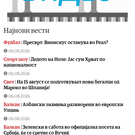
Најнови вести
Фудбал
|
Пресврт: Винисиус останува во Реал?
06.08.2026
Спорт шоу
|
Дедото на Ноле: Јас сум Хрват по
националност
06.08.2026
Свет
|
На 15 август се подготвуваат нови бегалци од
Мароко во Шпанија!
06.08.2026
Балкан
|
Албански знамиња развиорени во европски
Улцињ
06.08.2026
Балкан
|
Зеленски в сабота во официјална посета на
Србија, ќе се сретне со Вучиќ