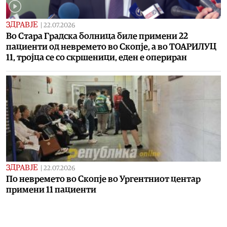
ЗДРАВЈЕ
|
22.07.2026
Во Стара Градска болница биле примени 22
пациенти од невремето во Скопје, а во ТОАРИЛУЦ
11, тројца се со скршеници, еден е опериран
ЗДРАВЈЕ
|
22.07.2026
По невремето во Скопје во Ургентниот центар
примени 11 пациенти