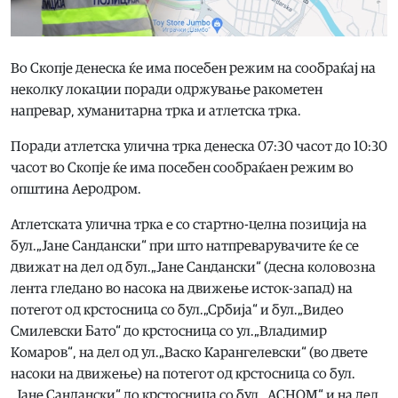
Во Скопје денеска ќе има посебен режим на сообраќај на
неколку локации поради одржување ракометен
напревар, хуманитарна трка и атлетска трка.
Поради атлетска улична трка денеска 07:30 часот до 10:30
часот во Скопје ќе има посебен сообраќаен режим во
општина Аеродром.
Атлетската улична трка е со стартно-целна позиција на
бул.„Јане Сандански“ при што натпреварувачите ќе се
движат на дел од бул.„Јане Сандански“ (десна коловозна
лента гледано во насока на движење исток-запад) на
потегот од крстосница со бул.„Србија“ и бул.„Видео
Смилевски Бато“ до крстосница со ул.„Владимир
Комаров“, на дел од ул.„Васко Карангелевски“ (во двете
насоки на движење) на потегот од крстосница со бул.
„Јане Сандански“ до крстосница со бул.„АСНОМ“ и на дел