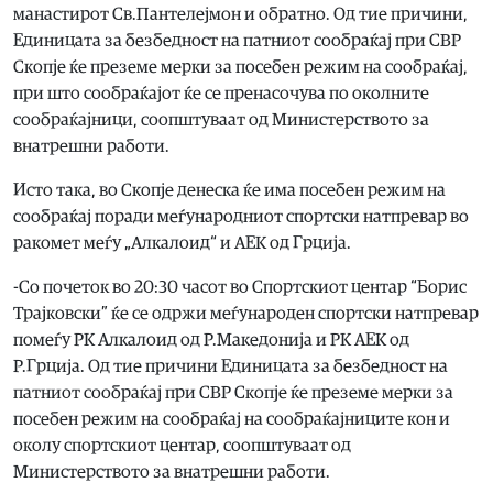
манастирот Св.Пантелејмон и обратно. Од тие причини,
Единицата за безбедност на патниот сообраќај при СВР
Скопје ќе преземе мерки за посебен режим на сообраќај,
при што сообраќајот ќе се пренасочува по околните
сообраќајници, соопштуваат од Министерството за
внатрешни работи.
Исто така, во Скопје денеска ќе има посебен режим на
сообраќај поради меѓународниот спортски натпревар во
ракомет меѓу „Алкалоид“ и АЕК од Грција.
-Со почеток во 20:30 часот во Спортскиот центар “Борис
Трајковски” ќе се одржи меѓународен спортски натпревар
помеѓу РК Алкалоид од Р.Македонија и РК АЕК од
Р.Грција. Од тие причини Единицата за безбедност на
патниот сообраќај при СВР Скопје ќе преземе мерки за
посебен режим на сообраќај на сообраќајниците кон и
околу спортскиот центар, соопштуваат од
Министерството за внатрешни работи.