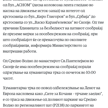
од бул.„АСНОМ“ (десна коловозна лента гледано во
насока на движење исток-запад) на потегот од
крстосница со бул.„Киро Глигоров“ и бул.„Србија“ до
крстосница со ул.„Васко Каранѓелевски“ во Скопје. Од тие
причини Единицата за безбедност на патниот сообраќај
ќе преземе мерки за посебен режим на сообраќај, при
што сообраќајот ќе се пренасочува по околните
сообраќајници, информира Министерството за
внатрешни работи.
Од Средно Водно до манастирот Св.Пантелејмон во
Скопје ќе има посебен режим на сообраќај поради
одржување на хуманитарна трка со почеток во 10:00
часот.
Хуманитарна трка по повод одбележување на Денот на
Европа насловена како „Сите за Кочани – трчаме заедно“,
е со траса на движење од долниот паркинг на Средно
Водно по регионалниот пат (Р2138) до паркингот на