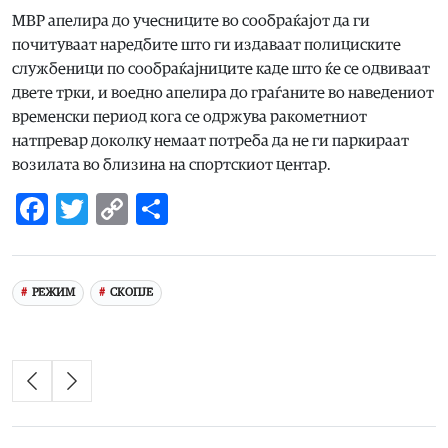
МВР апелира до учесниците во сообраќајот да ги
почитуваат наредбите што ги издаваат полициските
службеници по сообраќајниците каде што ќе се одвиваат
двете трки, и воедно апелира до граѓаните во наведениот
временски период кога се одржува ракометниот
натпревар доколку немаат потреба да не ги паркираат
возилата во близина на спортскиот центар.
Facebook
Twitter
Copy
Share
Link
РЕЖИМ
СКОПЈЕ