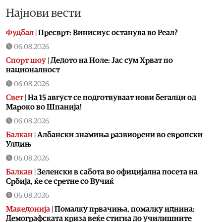
Најнови вести
Фудбал
|
Пресврт: Винисиус останува во Реал?
06.08.2026
Спорт шоу
|
Дедото на Ноле: Јас сум Хрват по
националност
06.08.2026
Свет
|
На 15 август се подготвуваат нови бегалци од
Мароко во Шпанија!
06.08.2026
Балкан
|
Албански знамиња развиорени во европски
Улцињ
06.08.2026
Балкан
|
Зеленски в сабота во официјална посета на
Србија, ќе се сретне со Вучиќ
06.08.2026
Македонија
|
Помалку првачиња, помалку иднина:
Демографската криза веќе стигна до училишните